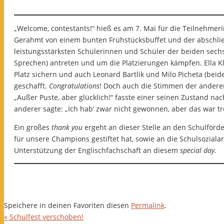
„Welcome, contestants!“ hieß es am 7. Mai für die Teilnehmer
Gerahmt von einem bunten Frühstücksbuffet und der abschli
leistungsstärksten Schülerinnen und Schüler der beiden sechst
Sprechen) antreten und um die Platzierungen kämpfen. Ella Kle
Platz sichern und auch Leonard Bartlik und Milo Picheta (bei
geschafft.
Congratulations
! Doch auch die Stimmen der andere
„Außer Puste, aber glücklich!“ fasste einer seinen Zustand 
anderer sagte: „Ich hab‘ zwar nicht gewonnen, aber das war tr
Ein großes
thank you
ergeht an dieser Stelle an den Schulförde
für unsere Champions gestiftet hat, sowie an die Schulsozialarbe
Unterstützung der Englischfachschaft an diesem
special day
.
Speichere in deinen Favoriten diesen
Permalink
.
«
Schulfest verschoben!