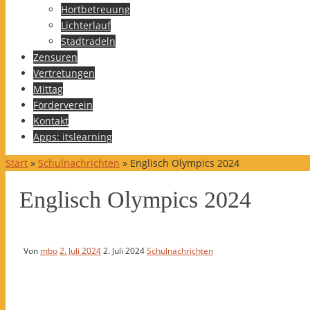
Hortbetreuung
Lichterlauf
Stadtradeln
Zensuren
Vertretungen
Mittag
Förderverein
Kontakt
Apps: itslearning
Start
»
Schulnachrichten
»
Englisch Olympics 2024
Englisch Olympics 2024
Von
mbo
2. Juli 2024
2. Juli 2024
Schulnachrichten