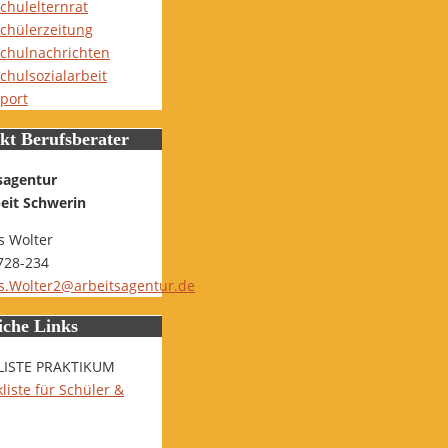
chulelternrat
chülerzeitung
chulnachrichten
chulsozialarbeit
port
kt Berufsberater
sagentur
beit Schwerin
 Wolter
728-234
.Wolter2@arbeitsagentur.de
iche Links
LISTE PRAKTIKUM
liste für Schüler &