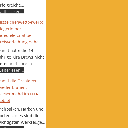
rfolgreiche…
eiterlesen...
ilzzeichenwettbewerb:
iegerin per
ideotelefonat bei
reisverleihung dabei
amit hätte die 14-
ährige Kira Drews nicht
erechnet: Ihre in…
eiterlesen...
amit die Orchideen
ieder blühen:
iesenmahd im FFH-
ebiet
ähbalken, Harken und
orken – dies sind die
ichtigsten Werkzeuge…