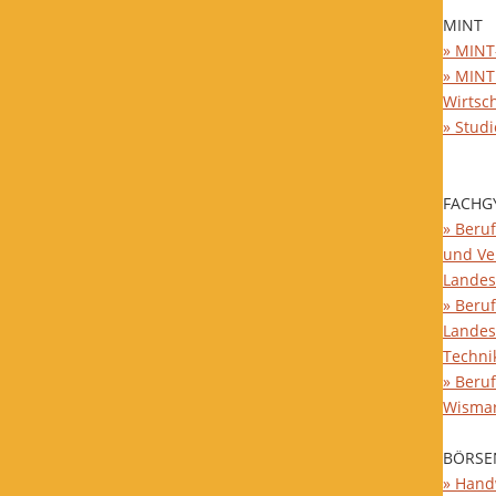
MINT
» MINT
» MINT
Wirtsc
» Stud
FACHG
» Beruf
und Ve
Landes
» Beruf
Landes
Techni
» Beru
Wisma
BÖRSE
» Hand