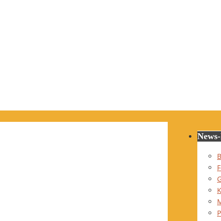
News-
B
F
G
K
P