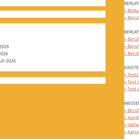
BERUF
» Bild
» Beru
BERUF
» Beruf
» Beru
 2026
» Beru
 2026
Juli 2026
EINST
» Test
» Test
» Test
MESSE
» Beru
» Nord
» Jobfa
» Karri