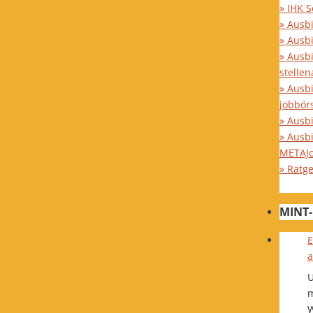
» IHK 
» Ausb
» Ausb
» Ausb
stelle
» Ausb
jobbör
» Ausbi
» Ausb
METAJ
» Ratg
MINT-
E
a
U
m
W