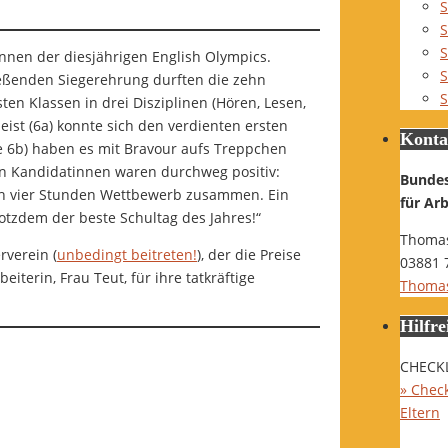
S
S
S
innen der diesjährigen English Olympics.
S
eßenden Siegerehrung durften die zehn
S
en Klassen in drei Disziplinen (Hören, Lesen,
ist (6a) konnte sich den verdienten ersten
Konta
de 6b) haben es mit Bravour aufs Treppchen
n Kandidatinnen waren durchweg positiv:
Bunde
nach vier Stunden Wettbewerb zusammen. Ein
für Ar
otzdem der beste Schultag des Jahres!“
Thomas
rverein (
unbedingt beitreten!
), der die Preise
03881 
iterin, Frau Teut, für ihre tatkräftige
Thomas
Hilfre
CHECK
» Check
Eltern