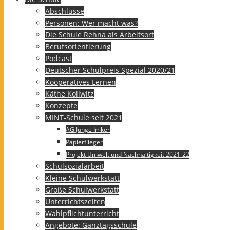
Abschlüsse
Personen: Wer macht was?
Die Schule Rehna als Arbeitsort
Berufsorientierung
Podcast
Deutscher Schulpreis Spezial 2020/21
Kooperatives Lernen
Käthe Kollwitz
Konzepte
MINT-Schule seit 2021
AG Junge Imker
Papierflieger
Projekt Umwelt und Nachhaltigkeit 2021-22
Schulsozialarbeit
Kleine Schulwerkstatt
Große Schulwerkstatt
Unterrichtszeiten
Wahlpflichtunterricht
Angebote: Ganztagsschule