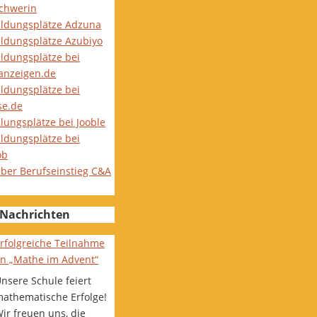
Schwerin
ildungsplätze Adzuna
ildungsplätze Azubiyo
ildungsplätze bei
nanzeigen.de
ildungsplätze bei
se.de
lungsplätze bei Jooble
ildungsplätze bei
ob
eber Berufseinstieg C&A
Nachrichten
rfolgreiche Teilnahme
n „Mathe im Advent“
nsere Schule feiert
athematische Erfolge!
ir freuen uns, die