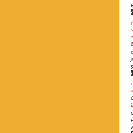
e
W
P
S
V
P
D
j
g
W
D
w
W
G
M
F
w