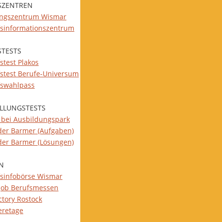
SZENTREN
ungszentrum Wismar
fsinformationszentrum
STESTS
stest Plakos
fstest Berufe-Universum
fswahlpass
ELLUNGSTESTS
s bei Ausbildungspark
 der Barmer (Aufgaben)
 der Barmer (Lösungen)
N
fsinfobörse Wismar
job Berufsmessen
ctory Rostock
eretage