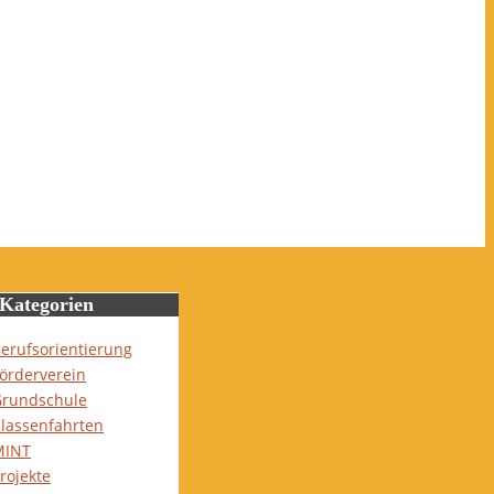
Kategorien
erufsorientierung
örderverein
rundschule
lassenfahrten
MINT
rojekte