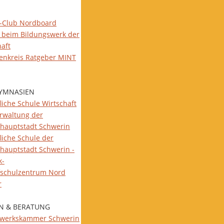
-Club Nordboard
 beim Bildungswerk der
haft
ienkreis Ratgeber MINT
YMNASIEN
liche Schule Wirtschaft
rwaltung der
hauptstadt Schwerin
liche Schule der
hauptstadt Schwerin -
k-
fschulzentrum Nord
r
N & BERATUNG
werkskammer Schwerin