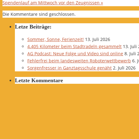
Spendenlauf am Mittwoch vor den Zeugnissen
»
Die Kommentare sind geschlossen.
Letze Beiträge:
Sommer, Sonne, Ferienzeit!
13. Juli 2026
4.405 Kilometer beim Stadtradeln gesammelt
13. Juli
AG Podcast: Neue Folge und Video sind online
8. Juli
Fehlerfrei beim landesweiten Roboterwettbewerb
6. 
Sorgenfresser in Ganztagsschule genäht
2. Juli 2026
Letzte Kommentare