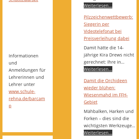
Weiterlesen...
Pilzzeichenwettbewerb:
Siegerin per
Videotelefonat bei
Preisverleihung dabei
Damit hätte die 14-
jährige Kira Drews nicht
Informationen
gerechnet: Ihre in…
und
Weiterlesen...
Anmeldungen für
Lehrerinnen und
Damit die Orchideen
Lehrer unter
wieder blühen:
www.schule-
Wiesenmahd im FFH-
rehna.de/barcam
Gebiet
p
Mähbalken, Harken und
Forken – dies sind die
wichtigsten Werkzeuge…
Weiterlesen...