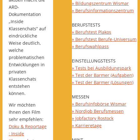
» Bildungszentrum Wismar
ARD-
» Berufsinformationszentrum
Dokumentation
„Inside
BERUFSTESTS
Klassenchats“ auf
» Berufstest Plakos
eindrückliche
» Berufstest Berufe-Universum
Weise deutlich,
» Berufswahlpass
welche
problematischen
EINSTELLUNGSTESTS
Entwicklungen in
» Tests bei Ausbildungspark
privaten
» Test der Barmer (Aufgaben)
Klassenchats
» Test der Barmer (Lösungen)
entstehen
können.
MESSEN
» Berufsinfobörse Wismar
Wir möchten
» Nordjob Berufsmessen
Ihnen den Film
» Jobfactory Rostock
sehr empfehlen:
» Karrieretage
Doku & Reportage
: Inside
MINT