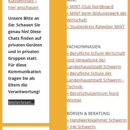
Klassenchats –
» MINT-Club Nordboard
hier anschauen
» MINT beim Bildungswerk der
Unsere Bitte an
Wirtschaft
Sie: Schauen Sie
» Studienkreis Ratgeber MINT
genau hin! Diese
Chats finden auf
privaten Geräten
FACHGYMNASIEN
und in privaten
» Berufliche Schule Wirtschaft
Gruppen statt.
und Verwaltung der
Für diese
Landeshauptstadt Schwerin
Kommunikation
» Berufliche Schule der
tragen Sie als
Landeshauptstadt Schwerin -
Eltern die
Technik-
Verantwortung!
» Berufschulzentrum Nord
Wismar
Weiterlesen…
BÖRSEN & BERATUNG
» Handwerkskammer Schwerin
» IHK Schwerin