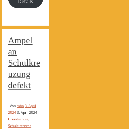
Details
Ampel
an
Schulkre
uzung
defekt
Von
mbo
3. April
2024
3. April 2024
Grundschule
,
Schulelternrat
,