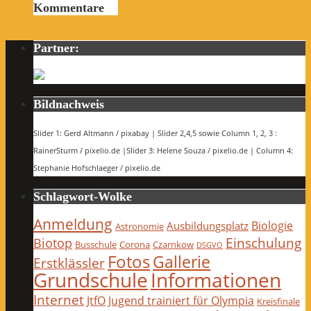
Kommentare
Partner:
Bildnachweis
Slider 1: Gerd Altmann / pixabay | Slider 2,4,5 sowie Column 1, 2, 3 :
RainerSturm / pixelio.de |Slider 3: Helene Souza / pixelio.de | Column 4:
Stephanie Hofschlaeger / pixelio.de
Schlagwort-Wolke
Anmeldung
Biologie
Ausbildungsplatz
Astronomie
Einschulung
Biotop
Busschule
Corona
Czarnkow
DSGVO
Fotos
Gallerie
Erstklässler
Grundschule
Informationen
Internet
JtfO
Jugend trainiert für Olympia
Kreisfinale