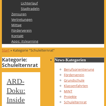
Lichterlauf
Stadtradeln
Zensuren
Vertretungen
Mittag
Förderverein
Kontakt
Apps: itslearning
Start
»
Kategorie "Schulelternrat"
Kategorie:
News-Kategorien
Schulelternrat
Berufsorientierung
Förderverein
ARD-
Grundschule
Klassenfahrten
Doku:
MINT
Projekte
Inside
Schulelternrat