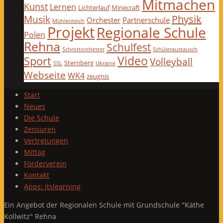
Mitmachen
Kunst
Lernen
Lichterlauf
Minecraft
Physik
Musik
Orchester
Partnerschule
Mühlenteich
Projekt
Regionale Schule
Polen
Rehna
Schulfest
Schrottorchester
Schüleraustausch
Video
Sport
Volleyball
Sternberg
SSL
Ukraine
Webseite
WK4
zeugnis
Start
Neues
Die Schule
Zensuren
Vertretungen
Mittag
Förderverein
Kontakt
Apps: itslearning
Ein Angebot der Regionalen Schule mit Grundschule "Käthe
Kollwitz" Rehna