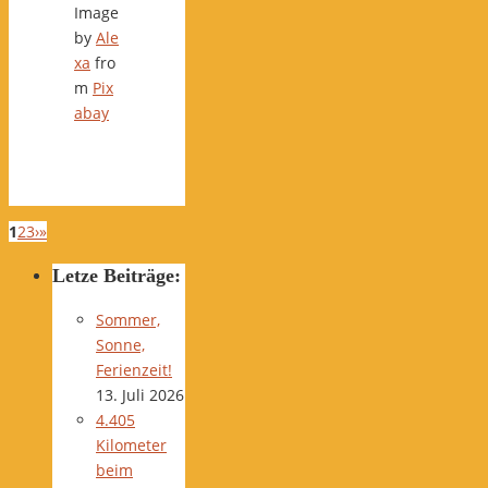
Image
by
Ale
xa
fro
m
Pix
abay
1
2
3
›
»
Letze Beiträge:
Sommer,
Sonne,
Ferienzeit!
13. Juli 2026
4.405
Kilometer
beim