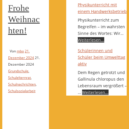
Physikunterricht mit
Frohe
einem Handwerksbetrieb
Weihnac
Physikunterricht zum
Begreifen – im wahrsten
hten!
Sinne des Wortes: Wir…
Weiterlesen...
Schülerinnen und
Von
mbo
21.
Schüler beim Umwelttag
Dezember 2024
21.
aktiv
Dezember 2024
Grundschule
,
Dem Regen getrotzt und
Schulelternrat
,
Gallinula chloropus den
Schulnachrichten
,
Lebensraum vergrößert –
Schulsozialarbeit
…
Weiterlesen...