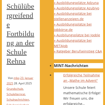
» Ausbildungsplätze Adzuna
Schülübe
» Ausbildungsplätze Azubiyo
» Ausbildungsplätze bei
rgreifend
stellenanzeigen.de
e
» Ausbildungsplätze bei
jobbörse.de
Fortbildu
» Ausbilungsplätze bei Jooble
» Ausbildungsplätze bei
ng an der
METAJob
Schule
» Ratgeber Berufseinstieg C&A
Rehna
MINT-Nachrichten
Erfolgreiche Teilnahme
Von
mbo
23. Januar
an „Mathe im Advent“
2025
28. April 2025
Unsere Schule feiert
Grundschule
,
mathematische Erfolge!
Schulelternrat
,
Wir freuen uns, die
Schulnachrichten
,
erfolgreiche…
Schulsozialarbeit