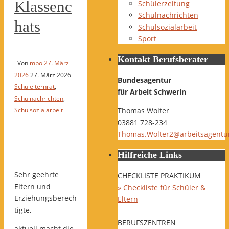
Klassenc
Schülerzeitung
Schulnachrichten
hats
Schulsozialarbeit
Sport
Kontakt Berufsberater
Von
mbo
27. März
2026
27. März 2026
Bundesagentur
Schulelternrat
,
für Arbeit Schwerin
Schulnachrichten
,
Schulsozialarbeit
Thomas Wolter
03881 728-234
Thomas.Wolter2@arbeitsagentu
Hilfreiche Links
Sehr geehrte
CHECKLISTE PRAKTIKUM
Eltern und
» Checkliste für Schüler &
Erziehungsberech
Eltern
tigte,
BERUFSZENTREN
aktuell macht die