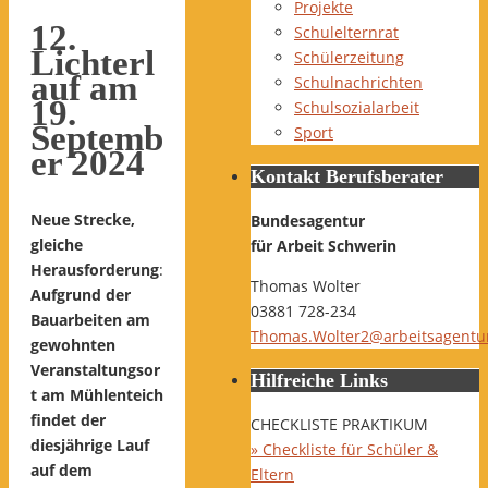
Projekte
12.
Schulelternrat
Lichterl
Schülerzeitung
auf am
Schulnachrichten
19.
Schulsozialarbeit
Septemb
Sport
er 2024
Kontakt Berufsberater
Neue Strecke,
Bundesagentur
gleiche
für Arbeit Schwerin
Herausforderung
:
Thomas Wolter
Aufgrund der
03881 728-234
Bauarbeiten am
Thomas.Wolter2@arbeitsagentu
gewohnten
Veranstaltungsor
Hilfreiche Links
t am Mühlenteich
findet der
CHECKLISTE PRAKTIKUM
diesjährige Lauf
» Checkliste für Schüler &
auf dem
Eltern