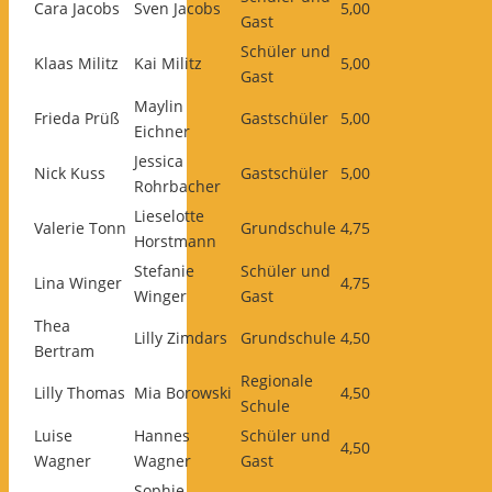
Cara Jacobs
Sven Jacobs
5,00
Gast
Schüler und
Klaas Militz
Kai Militz
5,00
Gast
Maylin
Frieda Prüß
Gastschüler
5,00
Eichner
Jessica
Nick Kuss
Gastschüler
5,00
Rohrbacher
Lieselotte
Valerie Tonn
Grundschule
4,75
Horstmann
Stefanie
Schüler und
Lina Winger
4,75
Winger
Gast
Thea
Lilly Zimdars
Grundschule
4,50
Bertram
Regionale
Lilly Thomas
Mia Borowski
4,50
Schule
Luise
Hannes
Schüler und
4,50
Wagner
Wagner
Gast
Sophie