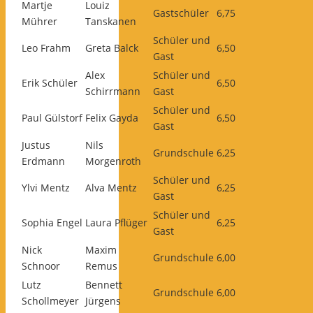
Martje
Louiz
Gastschüler
6,75
Mührer
Tanskanen
Schüler und
Leo Frahm
Greta Balck
6,50
Gast
Alex
Schüler und
Erik Schüler
6,50
Schirrmann
Gast
Schüler und
Paul Gülstorf
Felix Gayda
6,50
Gast
Justus
Nils
Grundschule
6,25
Erdmann
Morgenroth
Schüler und
Ylvi Mentz
Alva Mentz
6,25
Gast
Schüler und
Sophia Engel
Laura Pflüger
6,25
Gast
Nick
Maxim
Grundschule
6,00
Schnoor
Remus
Lutz
Bennett
Grundschule
6,00
Schollmeyer
Jürgens