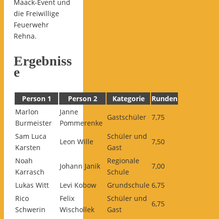
Maack-Event und
die Freiwillige
Feuerwehr
Rehna.
Ergebniss
e
Person 1
Person 2
Kategorie
Runden
Marlon
Janne
Gastschüler
7,75
Burmeister
Pommerenke
Sam Luca
Schüler und
Leon Wille
7,50
Karsten
Gast
Noah
Regionale
Johann Janik
7,00
Karrasch
Schule
Lukas Witt
Levi Kobow
Grundschule
6,75
Rico
Felix
Schüler und
6,75
Schwerin
Wischollek
Gast