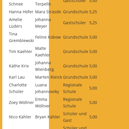
Gastschüler
5,50
Schnee
Terpelle
Hanna Höfer
Mara Strasde
Grundschule
5,25
Amelie
Johanna
Gastschüler
5,25
Lüders
Meyer
Tina
Feline Kobow
Grundschule
5,00
Gremblewski
Malte
Tim Kaehler
Grundschule
5,00
Kaehler
Johanna
Käthe Krix
Grundschule
5,00
Wienberg
Karl Lau
Marten Rönck
Grundschule
5,00
Charlotte
Luana
Regionale
5,00
Schüler
Johannovsky
Schule
Emma
Regionale
Zoey Wöllner
5,00
Wöllner
Schule
Schüler und
Nico Kähler
Bryan Kähler
5,00
Gast
Schüler und