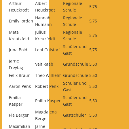
Arthur
Albert
Regionale
5,75
Heuckrodt
Heuckrodt
Schule
Hannah
Regionale
Emily Jordan
5,75
Humann
Schule
Meta
Julius
Regionale
5,75
Kreutzfeld
Kreuzfeldt
Schule
Schüler und
Juna Boldt
Leni Gülstorf
5,75
Gast
Jarne
Veit Raab
Grundschule
5,50
Freytag
Felix Braun
Theo Wilhelm
Grundschule
5,50
Schüler und
Aaron Penk
Robert Penk
5,50
Gast
Emilia
Schüler und
Philip Kasper
5,50
Kasper
Gast
Magdalena
Pia Berger
Gastschüler
5,50
Berger
Maximilian
Jarne