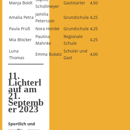
Manja Boldt
Gaststarter
4,50
Schollmeyer
Jamilia
Amalia Petra
Grundschule
4,25
Petersson
Paula Prüß
Nora Heinke
Grundschule
4,25
Paulina
Regionale
Mia Blöcker
4,25
Mahnke
Schule
Luna
Schüler und
Emma Bukatz
4,00
Thomas
Gast
11.
Lichterl
auf am
21.
Septemb
er 2023
Sportlich und