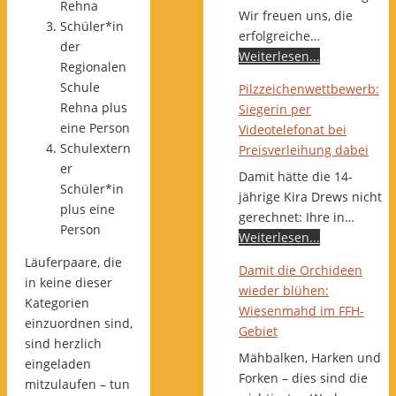
Rehna
Wir freuen uns, die
Schüler*in
erfolgreiche…
der
Weiterlesen...
Regionalen
Schule
Pilzzeichenwettbewerb:
Rehna plus
Siegerin per
eine Person
Videotelefonat bei
Schulextern
Preisverleihung dabei
er
Damit hätte die 14-
Schüler*in
jährige Kira Drews nicht
plus eine
gerechnet: Ihre in…
Person
Weiterlesen...
Läuferpaare, die
Damit die Orchideen
in keine dieser
wieder blühen:
Kategorien
Wiesenmahd im FFH-
einzuordnen sind,
Gebiet
sind herzlich
Mähbalken, Harken und
eingeladen
Forken – dies sind die
mitzulaufen – tun