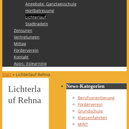
Angebote: Ganztagsschule
Hortbetreuung
Lichterlauf
Stadtradeln
Zensuren
Vertretungen
Mittag
Förderverein
Kontakt
Apps: itslearning
Start
»
Lichterlauf Rehna
News-Kategorien
Lichterla
Berufsorientierung
uf Rehna
Förderverein
Grundschule
Klassenfahrten
MINT