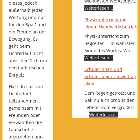
wichtigsten Werkzeuge…
dieses jedoch
Weiterlesen...
außerhalb jeder
Wertung und nur
Physikunterricht mit
für den Spaß und
einem Handwerksbetrieb
die Freude an der
Physikunterricht zum
Bewegung. Es
Begreifen – im wahrsten
geht beim
Sinne des Wortes: Wir…
Lichterlauf nicht
Weiterlesen...
ausschließlich um
den läuferischen
Schülerinnen und
Ehrgeiz.
Schüler beim Umwelttag
aktiv
Hast du Lust am
Dem Regen getrotzt und
Lichterlauf
Gallinula chloropus den
teilzunehmen,
Lebensraum vergrößert –
gemeinsam mit
…
Weiterlesen...
Freunden oder
Verwandten die
Laufschuhe
anzuziehen und