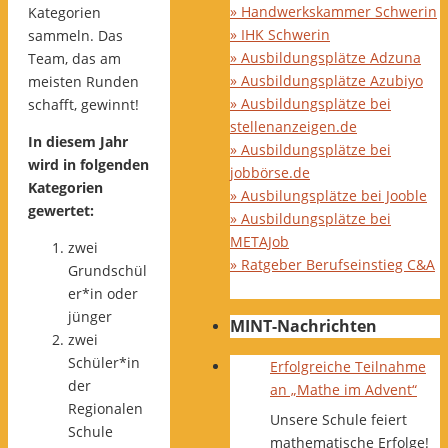
» Handwerkskammer Schwerin
Kategorien
» IHK Schwerin
sammeln. Das
» Ausbildungsplätze Adzuna
Team, das am
» Ausbildungsplätze Azubiyo
meisten Runden
» Ausbildungsplätze bei
schafft, gewinnt!
stellenanzeigen.de
In diesem Jahr
» Ausbildungsplätze bei
wird in folgenden
jobbörse.de
Kategorien
» Ausbilungsplätze bei Jooble
gewertet:
» Ausbildungsplätze bei
METAJob
zwei
» Ratgeber Berufseinstieg C&A
Grundschül
er*in oder
jünger
MINT-Nachrichten
zwei
Schüler*in
Erfolgreiche Teilnahme
der
an „Mathe im Advent“
Regionalen
Unsere Schule feiert
Schule
mathematische Erfolge!