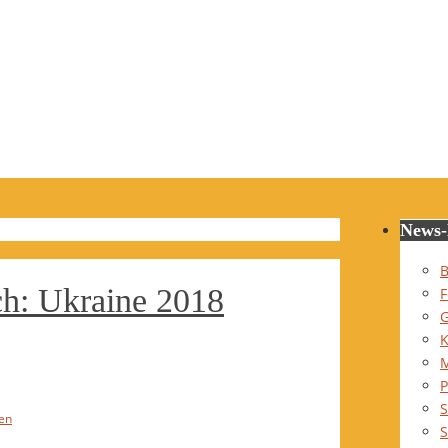
News-
B
ch: Ukraine 2018
F
G
K
P
S
en
S