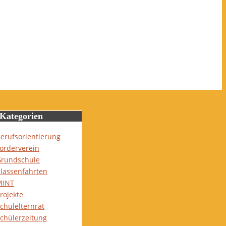
Kategorien
erufsorientierung
örderverein
rundschule
lassenfahrten
MINT
rojekte
chulelternrat
chülerzeitung