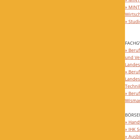
» MINT
Wirtsc
» Stud
FACHG
» Beruf
und Ve
Landes
» Beruf
Landes
Techni
» Beru
Wisma
BÖRSE
» Hand
» IHK 
» Ausb