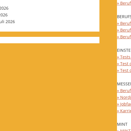
» Beru
 2026
 2026
BERUF
Juli 2026
» Beruf
» Beru
» Beru
EINST
» Test
» Test
» Test
MESSE
» Beru
» Nord
» Jobfa
» Karri
MINT
» MINT