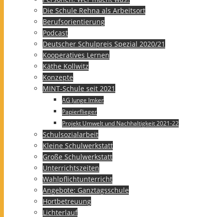
Die Schule Rehna als Arbeitsort
Berufsorientierung
Podcast
Deutscher Schulpreis Spezial 2020/21
Kooperatives Lernen
Käthe Kollwitz
Konzepte
MINT-Schule seit 2021
AG Junge Imker
Papierflieger
Projekt Umwelt und Nachhaltigkeit 2021-22
Schulsozialarbeit
Kleine Schulwerkstatt
Große Schulwerkstatt
Unterrichtszeiten
Wahlpflichtunterricht
Angebote: Ganztagsschule
Hortbetreuung
Lichterlauf