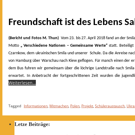
Freundschaft ist des Lebens Sa
(Bericht und Fotos M. Thun)
Vom 23. bis 27. April 2018 fand an der Smil
Motto
„ Verschiedene Nationen – Gemeinsame Werte“
statt.
Beteilig
Czarnkow, dem ukrainischen Smila und unserer Schule. Da die Anreise nac
von Hamburg über Warschau nach Kiew geflogen. Für manch einen der erst
dem Bus fuhren wir
gemeinsam über die löchrige Landstraße nach Smila
erwartet. In Anbetracht der fortgeschrittenen Zeit wurden die jugendl
Weiterlesen…
Tagged
Informationen
,
Mitmachen
,
Polen
,
Projekt
,
Schüleraustausch
,
Ukra
Letze Beiträge: