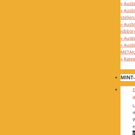
» Ausb
» Ausb
stelle
» Ausb
jobbör
» Ausbi
» Ausb
METAJ
» Ratg
MINT-
E
a
U
m
W
e
W