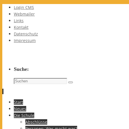
Login CMS
Webmailer
Links
Kontakt
Datenschutz
Impressum
Suche:
Suchen
Suchen
nach:
Zum
Start
Inhalt
Neues
springen
Die Schule
Abschlüsse
Personen: Wer macht was?