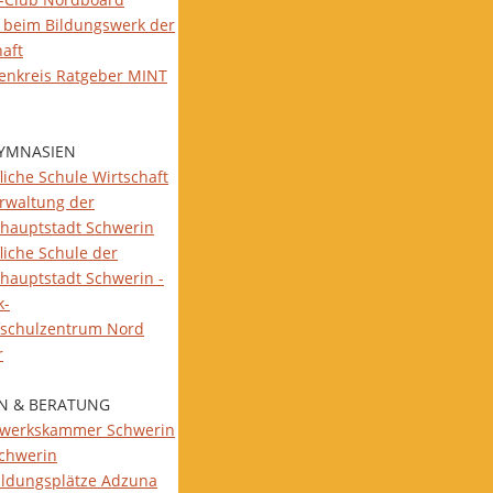
 beim Bildungswerk der
haft
ienkreis Ratgeber MINT
YMNASIEN
liche Schule Wirtschaft
rwaltung der
hauptstadt Schwerin
liche Schule der
hauptstadt Schwerin -
k-
fschulzentrum Nord
r
N & BERATUNG
werkskammer Schwerin
Schwerin
ildungsplätze Adzuna