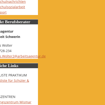
chulnachrichten
chulsozialarbeit
port
kt Berufsberater
sagentur
beit Schwerin
 Wolter
728-234
.Wolter2@arbeitsagentur.de
iche Links
LISTE PRAKTIKUM
liste für Schüler &
SZENTREN
ungszentrum Wismar