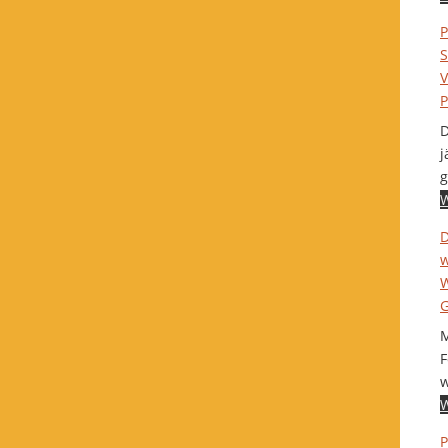
P
S
V
P
D
j
g
W
D
w
W
G
M
F
w
W
P