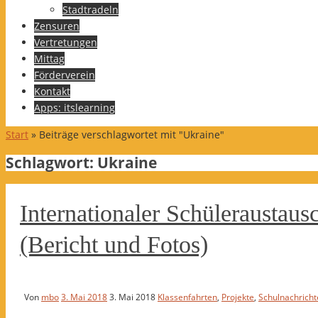
Stadtradeln
Zensuren
Vertretungen
Mittag
Förderverein
Kontakt
Apps: itslearning
Start
»
Beiträge verschlagwortet mit "Ukraine"
Schlagwort:
Ukraine
Internationaler Schüleraustaus
(Bericht und Fotos)
Von
mbo
3. Mai 2018
3. Mai 2018
Klassenfahrten
,
Projekte
,
Schulnachricht