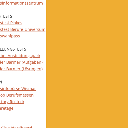
fsinformationszentrum
STESTS
stest Plakos
fstest Berufe-Universum
fswahlpass
ELLUNGSTESTS
s bei Ausbildungspark
 der Barmer (Aufgaben)
 der Barmer (Lösungen)
N
fsinfobörse Wismar
job Berufsmessen
ctory Rostock
eretage
-Club Nordboard