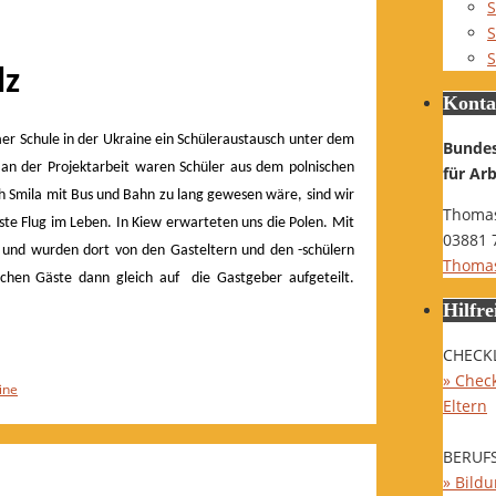
S
S
S
lz
Konta
aer Schule in der Ukraine ein Schüleraustausch unter dem
Bunde
t an der Projektarbeit waren Schüler aus dem polnischen
für Ar
h Smila mit Bus und Bahn zu lang gewesen wäre, sind wir
Thomas
e Flug im Leben. In Kiew erwarteten uns die Polen.
Mit
03881 
 und wurden dort von den Gasteltern und den -schülern
Thomas
ichen Gäste dann gleich auf die Gastgeber aufgeteilt.
Hilfre
CHECK
» Check
ine
Eltern
BERUF
» Bild