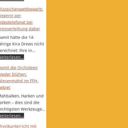
ilzzeichenwettbewerb:
iegerin per
ideotelefonat bei
reisverleihung dabei
amit hätte die 14-
ährige Kira Drews nicht
erechnet: Ihre in…
eiterlesen...
amit die Orchideen
ieder blühen:
iesenmahd im FFH-
ebiet
ähbalken, Harken und
orken – dies sind die
ichtigsten Werkzeuge…
eiterlesen...
hysikunterricht mit