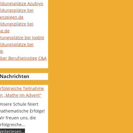
ildungsplätze Azubiyo
ildungsplätze bei
nanzeigen.de
ildungsplätze bei
se.de
lungsplätze bei Jooble
ildungsplätze bei
ob
eber Berufseinstieg C&A
Nachrichten
rfolgreiche Teilnahme
n „Mathe im Advent“
nsere Schule feiert
athematische Erfolge!
ir freuen uns, die
rfolgreiche…
eiterlesen...