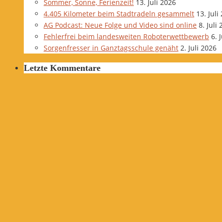
Sommer, Sonne, Ferienzeit!
13. Juli 2026
4.405 Kilometer beim Stadtradeln gesammelt
13. Juli
AG Podcast: Neue Folge und Video sind online
8. Juli
Fehlerfrei beim landesweiten Roboterwettbewerb
6. 
Sorgenfresser in Ganztagsschule genäht
2. Juli 2026
Letzte Kommentare