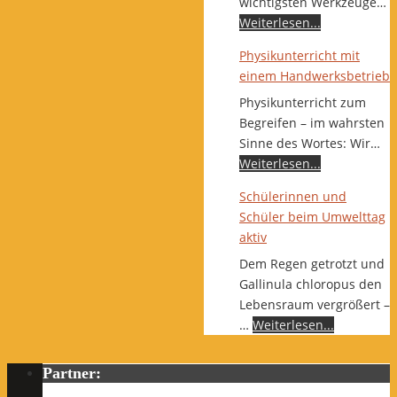
wichtigsten Werkzeuge…
Weiterlesen...
Physikunterricht mit
einem Handwerksbetrieb
Physikunterricht zum
Begreifen – im wahrsten
Sinne des Wortes: Wir…
Weiterlesen...
Schülerinnen und
Schüler beim Umwelttag
aktiv
Dem Regen getrotzt und
Gallinula chloropus den
Lebensraum vergrößert –
…
Weiterlesen...
Partner: