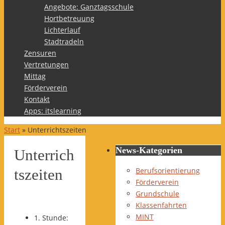
Angebote: Ganztagsschule
Hortbetreuung
Lichterlauf
Stadtradeln
Zensuren
Vertretungen
Mittag
Förderverein
Kontakt
Apps: itslearning
Start
»
Unterrichtszeiten
News-Kategorien
Unterrich
Berufsorientierung
tszeiten
Förderverein
Grundschule
Klassenfahrten
MINT
1. Stunde: