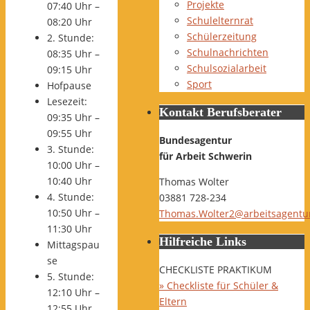
Projekte
07:40 Uhr –
Schulelternrat
08:20 Uhr
Schülerzeitung
2. Stunde:
Schulnachrichten
08:35 Uhr –
Schulsozialarbeit
09:15 Uhr
Sport
Hofpause
Lesezeit:
Kontakt Berufsberater
09:35 Uhr –
09:55 Uhr
Bundesagentur
3. Stunde:
für Arbeit Schwerin
10:00 Uhr –
10:40 Uhr
Thomas Wolter
4. Stunde:
03881 728-234
10:50 Uhr –
Thomas.Wolter2@arbeitsagentu
11:30 Uhr
Hilfreiche Links
Mittagspau
se
CHECKLISTE PRAKTIKUM
5. Stunde:
» Checkliste für Schüler &
12:10 Uhr –
Eltern
12:55 Uhr