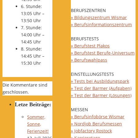
6. Stunde:
BERUFSZENTREN
13:05 Uhr –
» Bildungszentrum Wismar
13:50 Uhr
» Berufsinformationszentrum
7. Stunde:
14:00 Uhr –
BERUFSTESTS
14:45 Uhr
» Berufstest Plakos
8. Stunde:
» Berufstest Berufe-Universum
14:45 Uhr –
» Berufswahlpass
15:30 Uhr
EINSTELLUNGSTESTS
» Tests bei Ausbildungspark
Die Kommentare sind
» Test der Barmer (Aufgaben)
geschlossen.
» Test der Barmer (Lösungen)
Letze Beiträge:
MESSEN
» Berufsinfobörse Wismar
Sommer,
» Nordjob Berufsmessen
Sonne,
» Jobfactory Rostock
Ferienzeit!
» Karrieretage