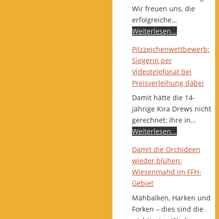
Wir freuen uns, die
erfolgreiche…
Weiterlesen...
Pilzzeichenwettbewerb:
Siegerin per
Videotelefonat bei
Preisverleihung dabei
Damit hätte die 14-
jährige Kira Drews nicht
gerechnet: Ihre in…
Weiterlesen...
Damit die Orchideen
wieder blühen:
Wiesenmahd im FFH-
Gebiet
Mähbalken, Harken und
Forken – dies sind die