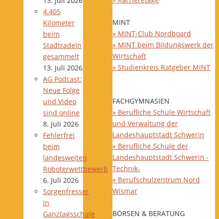
13. Juli 2026
4.405
MINT
Kilometer
» MINT-Club Nordboard
beim
» MINT beim Bildungswerk der
Stadtradeln
Wirtschaft
gesammelt
» Studienkreis Ratgeber MINT
13. Juli 2026
AG Podcast:
Neue Folge
FACHGYMNASIEN
und Video
» Berufliche Schule Wirtschaft
sind online
und Verwaltung der
8. Juli 2026
Landeshauptstadt Schwerin
Fehlerfrei
» Berufliche Schule der
beim
Landeshauptstadt Schwerin -
landesweiten
Technik-
Roboterwettbewerb
» Berufschulzentrum Nord
6. Juli 2026
Wismar
Sorgenfresser
in
BÖRSEN & BERATUNG
Ganztagsschule