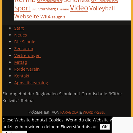
Schrottorchester
Schüleraustausch
Video
Sport
Volleyball
Sternberg
SSL
Ukraine
Webseite
WK4
zeugnis
Start
Neues
Die Schule
Zensuren
Vertretungen
Mittag
Förderverein
Kontakt
Apps: itslearning
Ein Angebot der Regionalen Schule mit Grundschule "Käthe
Kollwitz" Rehna
PRÄSENTIERT VON
PARABOLA
&
WORDPRESS.
Diese Website benutzt Cookies. Wenn du die Website weiter
nutzt, gehen wir von deinem Einverständnis aus.
OK