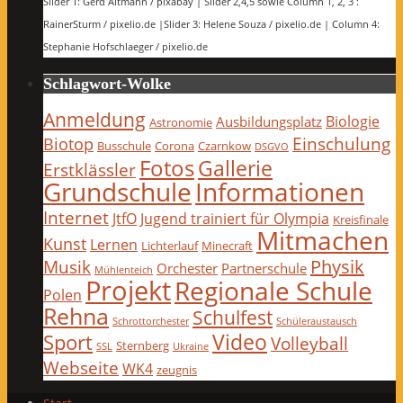
Slider 1: Gerd Altmann / pixabay | Slider 2,4,5 sowie Column 1, 2, 3 :
RainerSturm / pixelio.de |Slider 3: Helene Souza / pixelio.de | Column 4:
Stephanie Hofschlaeger / pixelio.de
Schlagwort-Wolke
Anmeldung
Biologie
Ausbildungsplatz
Astronomie
Einschulung
Biotop
Busschule
Corona
Czarnkow
DSGVO
Fotos
Gallerie
Erstklässler
Grundschule
Informationen
Internet
JtfO
Jugend trainiert für Olympia
Kreisfinale
Mitmachen
Kunst
Lernen
Lichterlauf
Minecraft
Physik
Musik
Orchester
Partnerschule
Mühlenteich
Projekt
Regionale Schule
Polen
Rehna
Schulfest
Schrottorchester
Schüleraustausch
Video
Sport
Volleyball
Sternberg
SSL
Ukraine
Webseite
WK4
zeugnis