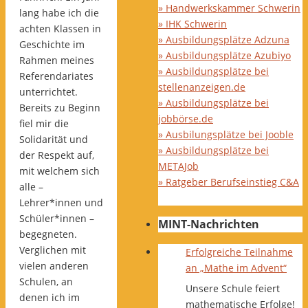
» Handwerkskammer Schwerin
lang habe ich die
» IHK Schwerin
achten Klassen in
» Ausbildungsplätze Adzuna
Geschichte im
» Ausbildungsplätze Azubiyo
Rahmen meines
» Ausbildungsplätze bei
Referendariates
stellenanzeigen.de
unterrichtet.
» Ausbildungsplätze bei
Bereits zu Beginn
jobbörse.de
fiel mir die
» Ausbilungsplätze bei Jooble
Solidarität und
» Ausbildungsplätze bei
der Respekt auf,
METAJob
mit welchem sich
» Ratgeber Berufseinstieg C&A
alle –
Lehrer*innen und
Schüler*innen –
MINT-Nachrichten
begegneten.
Verglichen mit
Erfolgreiche Teilnahme
vielen anderen
an „Mathe im Advent“
Schulen, an
Unsere Schule feiert
denen ich im
mathematische Erfolge!