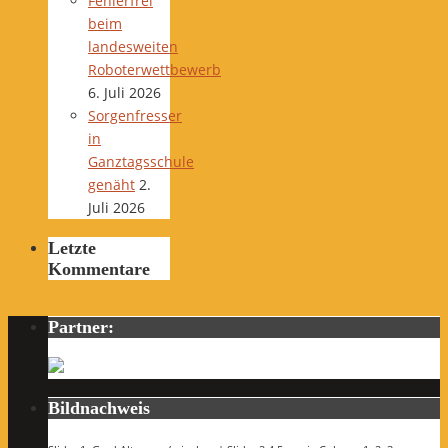
Fehlerfrei
beim
landesweiten
Roboterwettbewerb
6. Juli 2026
Sorgenfresser
in
Ganztagsschule
genäht
2.
Juli 2026
Letzte
Kommentare
Partner:
Bildnachweis