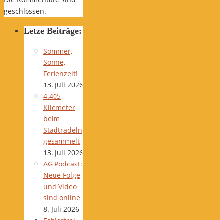
geschlossen.
Letze Beiträge:
Sommer,
Sonne,
Ferienzeit!
13. Juli 2026
4.405
Kilometer
beim
Stadtradeln
gesammelt
13. Juli 2026
AG Podcast:
Neue Folge
und Video
sind online
8. Juli 2026