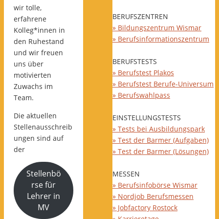
wir tolle,
BERUFSZENTREN
erfahrene
» Bildungszentrum Wismar
Kolleg*innen in
» Berufsinformationszentrum
den Ruhestand
und wir freuen
BERUFSTESTS
uns über
» Berufstest Plakos
motivierten
» Berufstest Berufe-Universum
Zuwachs im
» Berufswahlpass
Team.
Die aktuellen
EINSTELLUNGSTESTS
Stellenausschreib
» Tests bei Ausbildungspark
ungen sind auf
» Test der Barmer (Aufgaben)
der
» Test der Barmer (Lösungen)
Stellenbö
MESSEN
rse für
» Berufsinfobörse Wismar
Lehrer in
» Nordjob Berufsmessen
MV
» Jobfactory Rostock
» Karrieretage