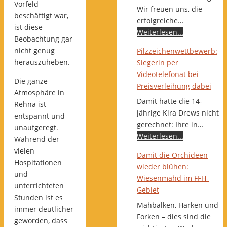
Vorfeld
Wir freuen uns, die
beschäftigt war,
erfolgreiche…
ist diese
Weiterlesen...
Beobachtung gar
nicht genug
Pilzzeichenwettbewerb:
herauszuheben.
Siegerin per
Videotelefonat bei
Die ganze
Preisverleihung dabei
Atmosphäre in
Damit hätte die 14-
Rehna ist
jährige Kira Drews nicht
entspannt und
gerechnet: Ihre in…
unaufgeregt.
Weiterlesen...
Während der
vielen
Damit die Orchideen
Hospitationen
wieder blühen:
und
Wiesenmahd im FFH-
unterrichteten
Gebiet
Stunden ist es
Mähbalken, Harken und
immer deutlicher
Forken – dies sind die
geworden, dass