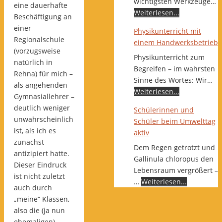
wichtigsten Werkzeuge…
eine dauerhafte
Weiterlesen...
Beschäftigung an
einer
Physikunterricht mit
Regionalschule
einem Handwerksbetrieb
(vorzugsweise
Physikunterricht zum
natürlich in
Begreifen – im wahrsten
Rehna) für mich –
Sinne des Wortes: Wir…
als angehenden
Weiterlesen...
Gymnasiallehrer –
deutlich weniger
Schülerinnen und
unwahrscheinlich
Schüler beim Umwelttag
ist, als ich es
aktiv
zunächst
Dem Regen getrotzt und
antizipiert hatte.
Gallinula chloropus den
Dieser Eindruck
Lebensraum vergrößert –
ist nicht zuletzt
…
Weiterlesen...
auch durch
„meine“ Klassen,
also die (ja nun
ehemaligen)