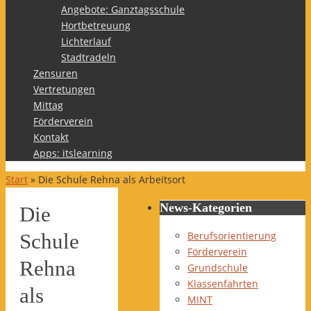
Angebote: Ganztagsschule
Hortbetreuung
Lichterlauf
Stadtradeln
Zensuren
Vertretungen
Mittag
Förderverein
Kontakt
Apps: itslearning
Start
»
Die Schule Rehna als Arbeitsort
News-Kategorien
Die
Berufsorientierung
Schule
Förderverein
Rehna
Grundschule
Klassenfahrten
als
MINT