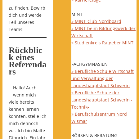
zu finden. Bewirb
MINT
dich und werde
» MINT-Club Nordboard
Teil unseres
» MINT beim Bildungswerk der
Teams!
Wirtschaft
» Studienkreis Ratgeber MINT
Rückblic
k eines
Referenda
FACHGYMNASIEN
rs
» Berufliche Schule Wirtschaft
und Verwaltung der
Landeshauptstadt Schwerin
Hallo! Auch
» Berufliche Schule der
wenn mich
Landeshauptstadt Schwerin -
viele bereits
Technik-
kennen lernen
» Berufschulzentrum Nord
konnten, stelle ich
Wismar
mich dennoch
vor: Ich bin Malte
BÖRSEN & BERATUNG
Fähnrich. Ein Jahr