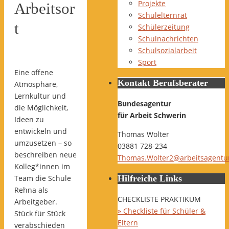
Projekte
Arbeitsor
Schulelternrat
t
Schülerzeitung
Schulnachrichten
Schulsozialarbeit
Sport
Eine offene
Kontakt Berufsberater
Atmosphäre,
Lernkultur und
Bundesagentur
die Möglichkeit,
für Arbeit Schwerin
Ideen zu
entwickeln und
Thomas Wolter
umzusetzen – so
03881 728-234
beschreiben neue
Thomas.Wolter2@arbeitsagentu
Kolleg*innen im
Team die Schule
Hilfreiche Links
Rehna als
CHECKLISTE PRAKTIKUM
Arbeitgeber.
» Checkliste für Schüler &
Stück für Stück
Eltern
verabschieden