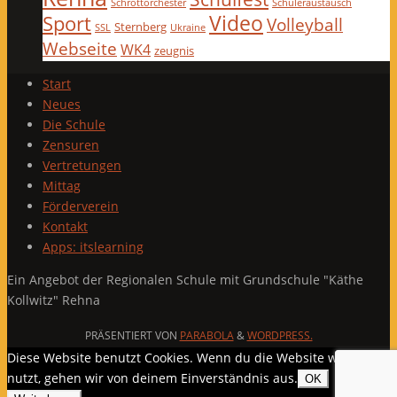
Schrottorchester
Schüleraustausch
Video
Sport
Volleyball
Sternberg
SSL
Ukraine
Webseite
WK4
zeugnis
Start
Neues
Die Schule
Zensuren
Vertretungen
Mittag
Förderverein
Kontakt
Apps: itslearning
Ein Angebot der Regionalen Schule mit Grundschule "Käthe
Kollwitz" Rehna
PRÄSENTIERT VON
PARABOLA
&
WORDPRESS.
Diese Website benutzt Cookies. Wenn du die Website weiter
nutzt, gehen wir von deinem Einverständnis aus.
OK