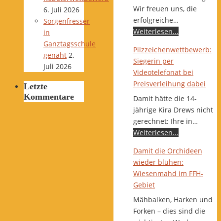
Wir freuen uns, die
6. Juli 2026
erfolgreiche…
Sorgenfresser
Weiterlesen...
in
Ganztagsschule
Pilzzeichenwettbewerb:
genäht
2.
Siegerin per
Juli 2026
Videotelefonat bei
Preisverleihung dabei
Letzte
Kommentare
Damit hätte die 14-
jährige Kira Drews nicht
gerechnet: Ihre in…
Weiterlesen...
Damit die Orchideen
wieder blühen:
Wiesenmahd im FFH-
Gebiet
Mähbalken, Harken und
Forken – dies sind die