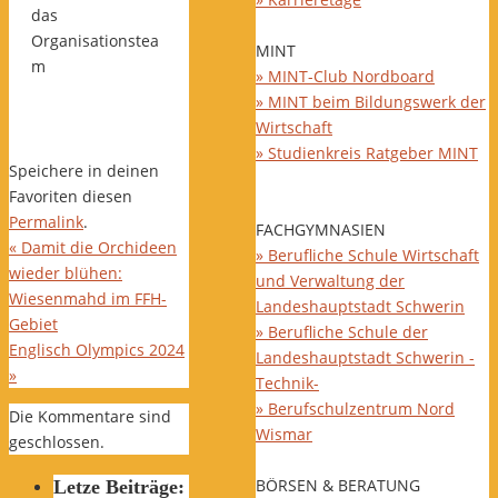
das
Organisationstea
MINT
m
» MINT-Club Nordboard
» MINT beim Bildungswerk der
Wirtschaft
» Studienkreis Ratgeber MINT
Speichere in deinen
Favoriten diesen
Permalink
.
FACHGYMNASIEN
«
Damit die Orchideen
» Berufliche Schule Wirtschaft
wieder blühen:
und Verwaltung der
Wiesenmahd im FFH-
Landeshauptstadt Schwerin
Gebiet
» Berufliche Schule der
Englisch Olympics 2024
Landeshauptstadt Schwerin -
»
Technik-
» Berufschulzentrum Nord
Die Kommentare sind
Wismar
geschlossen.
BÖRSEN & BERATUNG
Letze Beiträge: