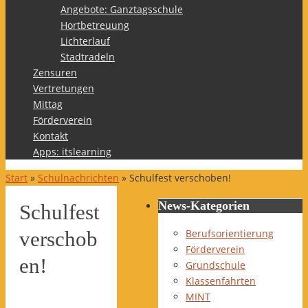
Angebote: Ganztagsschule
Hortbetreuung
Lichterlauf
Stadtradeln
Zensuren
Vertretungen
Mittag
Förderverein
Kontakt
Apps: itslearning
Start
»
Schulnachrichten
»
Schulfest verschoben!
News-Kategorien
Schulfest
Berufsorientierung
verschob
Förderverein
en!
Grundschule
Klassenfahrten
MINT