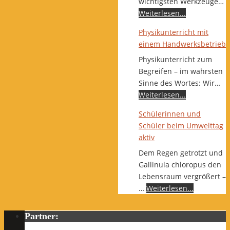
wichtigsten Werkzeuge…
Weiterlesen...
Physikunterricht mit
einem Handwerksbetrieb
Physikunterricht zum
Begreifen – im wahrsten
Sinne des Wortes: Wir…
Weiterlesen...
Schülerinnen und
Schüler beim Umwelttag
aktiv
Dem Regen getrotzt und
Gallinula chloropus den
Lebensraum vergrößert –
…
Weiterlesen...
Partner: