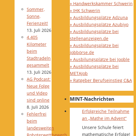
» Handwerkskammer Schwerin
Sommer,
» IHK Schwerin
Sonne,
» Ausbildungsplätze Adzuna
Ferienzeit!
» Ausbildungsplätze Azubiyo
13. Juli 2026
» Ausbildungsplätze bei
4.405
stellenanzeigen.de
Kilometer
» Ausbildungsplätze bei
beim
jobbörse.de
Stadtradeln
» Ausbilungsplätze bei Jooble
gesammelt
» Ausbildungsplätze bei
13. Juli 2026
METAJob
AG Podcast:
» Ratgeber Berufseinstieg C&A
Neue Folge
und Video
MINT-Nachrichten
sind online
8. Juli 2026
Erfolgreiche Teilnahme
Fehlerfrei
an „Mathe im Advent“
beim
Unsere Schule feiert
landesweiten
mathematische Erfolge!
Roboterwettbewerb