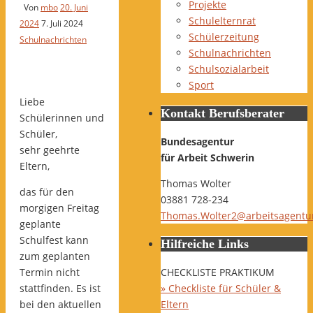
Projekte
Von
mbo
20. Juni
Schulelternrat
2024
7. Juli 2024
Schülerzeitung
Schulnachrichten
Schulnachrichten
Schulsozialarbeit
Sport
Liebe
Kontakt Berufsberater
Schülerinnen und
Schüler,
Bundesagentur
sehr geehrte
für Arbeit Schwerin
Eltern,
Thomas Wolter
das für den
03881 728-234
morgigen Freitag
Thomas.Wolter2@arbeitsagentu
geplante
Schulfest kann
Hilfreiche Links
zum geplanten
Termin nicht
CHECKLISTE PRAKTIKUM
stattfinden. Es ist
» Checkliste für Schüler &
bei den aktuellen
Eltern