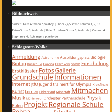
Bildnachweis
Slider 1: Gerd Altmann / pixabay | Slider 2,4,5 sowie Column 1, 2, 3 :
RainerSturm / pixelio.de |Slider 3: Helene Souza / pixelio.de | Column 4:
Stephanie Hofschlaeger / pixelio.de
Schlagwort-Wolke
Anmeldung
Biologie
Ausbildungsplatz
Astronomie
Einschulung
Biotop
Busschule
Corona
Czarnkow
DSGVO
Fotos
Gallerie
Erstklässler
Grundschule
Informationen
Internet
JtfO
Jugend trainiert für Olympia
Kreisfinale
Mitmachen
Kunst
Lernen
Lichterlauf
Minecraft
Physik
Musik
Orchester
Partnerschule
Mühlenteich
Projekt
Regionale Schule
Polen
Rehna
Schulfest