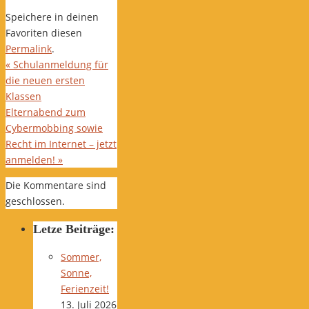
Speichere in deinen
Favoriten diesen
Permalink
.
«
Schulanmeldung für
die neuen ersten
Klassen
Elternabend zum
Cybermobbing sowie
Recht im Internet – jetzt
anmelden!
»
Die Kommentare sind
geschlossen.
Letze Beiträge:
Sommer,
Sonne,
Ferienzeit!
13. Juli 2026