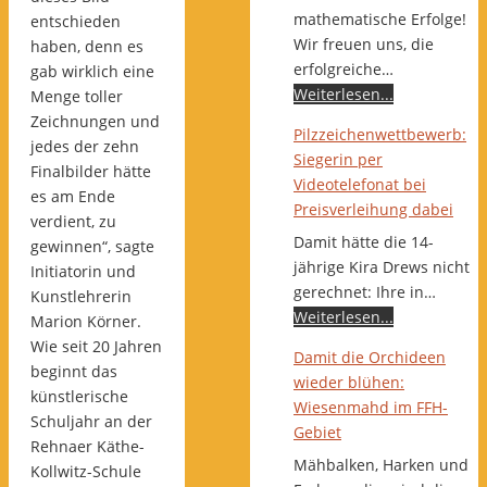
mathematische Erfolge!
entschieden
Wir freuen uns, die
haben, denn es
erfolgreiche…
gab wirklich eine
Weiterlesen...
Menge toller
Zeichnungen und
Pilzzeichenwettbewerb:
jedes der zehn
Siegerin per
Finalbilder hätte
Videotelefonat bei
es am Ende
Preisverleihung dabei
verdient, zu
Damit hätte die 14-
gewinnen“, sagte
jährige Kira Drews nicht
Initiatorin und
gerechnet: Ihre in…
Kunstlehrerin
Weiterlesen...
Marion Körner.
Wie seit 20 Jahren
Damit die Orchideen
beginnt das
wieder blühen:
künstlerische
Wiesenmahd im FFH-
Schuljahr an der
Gebiet
Rehnaer Käthe-
Mähbalken, Harken und
Kollwitz-Schule