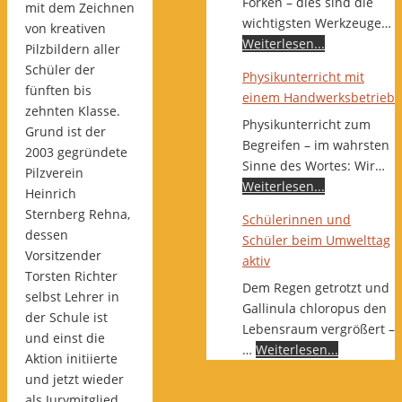
Forken – dies sind die
mit dem Zeichnen
wichtigsten Werkzeuge…
von kreativen
Weiterlesen...
Pilzbildern aller
Schüler der
Physikunterricht mit
fünften bis
einem Handwerksbetrieb
zehnten Klasse.
Physikunterricht zum
Grund ist der
Begreifen – im wahrsten
2003 gegründete
Sinne des Wortes: Wir…
Pilzverein
Weiterlesen...
Heinrich
Sternberg Rehna,
Schülerinnen und
dessen
Schüler beim Umwelttag
Vorsitzender
aktiv
Torsten Richter
Dem Regen getrotzt und
selbst Lehrer in
Gallinula chloropus den
der Schule ist
Lebensraum vergrößert –
und einst die
…
Weiterlesen...
Aktion initiierte
und jetzt wieder
als Jurymitglied