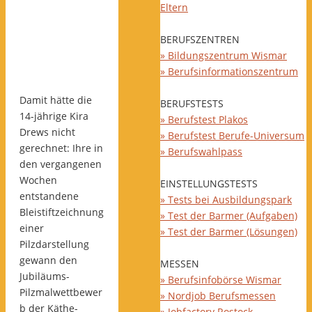
Eltern
BERUFSZENTREN
» Bildungszentrum Wismar
» Berufsinformationszentrum
Damit hätte die
BERUFSTESTS
14-jährige Kira
» Berufstest Plakos
Drews nicht
» Berufstest Berufe-Universum
gerechnet: Ihre in
» Berufswahlpass
den vergangenen
Wochen
EINSTELLUNGSTESTS
entstandene
» Tests bei Ausbildungspark
Bleistiftzeichnung
» Test der Barmer (Aufgaben)
einer
» Test der Barmer (Lösungen)
Pilzdarstellung
gewann den
MESSEN
Jubiläums-
» Berufsinfobörse Wismar
Pilzmalwettbewer
» Nordjob Berufsmessen
b der Käthe-
» Jobfactory Rostock