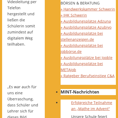
Videoleitung per
BÖRSEN & BERATUNG
Telefon
» Handwerkskammer Schwerin
hergestellt und
» IHK Schwerin
ließen die
» Ausbildungsplätze Adzuna
Schülerin somit
» Ausbildungsplätze Azubiyo
zumindest auf
» Ausbildungsplätze bei
digitalem Weg
stellenanzeigen.de
teilhaben.
» Ausbildungsplätze bei
jobbörse.de
» Ausbilungsplätze bei Jooble
» Ausbildungsplätze bei
METAJob
» Ratgeber Berufseinstieg C&A
„Es war auch für
MINT-Nachrichten
uns eine
Überraschung,
Erfolgreiche Teilnahme
dass Schüler und
an „Mathe im Advent“
Lehrer sich für
Unsere Schule feiert
dieses Bild