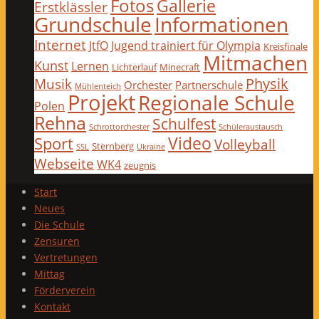
Fotos
Gallerie
Erstklässler
Grundschule
Informationen
Internet
JtfO
Jugend trainiert für Olympia
Kreisfinale
Mitmachen
Kunst
Lernen
Lichterlauf
Minecraft
Physik
Musik
Orchester
Partnerschule
Mühlenteich
Projekt
Regionale Schule
Polen
Rehna
Schulfest
Schrottorchester
Schüleraustausch
Video
Sport
Volleyball
Sternberg
SSL
Ukraine
Webseite
WK4
zeugnis
Start
Neues
Die Schule
Zensuren
Vertretungen
Mittag
Förderverein
Kontakt