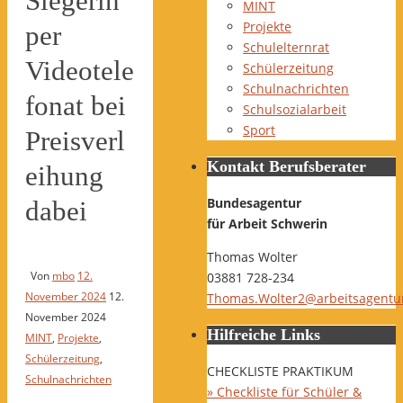
Siegerin
MINT
Projekte
per
Schulelternrat
Videotele
Schülerzeitung
Schulnachrichten
fonat bei
Schulsozialarbeit
Sport
Preisverl
Kontakt Berufsberater
eihung
Bundesagentur
dabei
für Arbeit Schwerin
Thomas Wolter
Von
mbo
12.
03881 728-234
November 2024
12.
Thomas.Wolter2@arbeitsagentu
November 2024
Hilfreiche Links
MINT
,
Projekte
,
Schülerzeitung
,
CHECKLISTE PRAKTIKUM
Schulnachrichten
» Checkliste für Schüler &