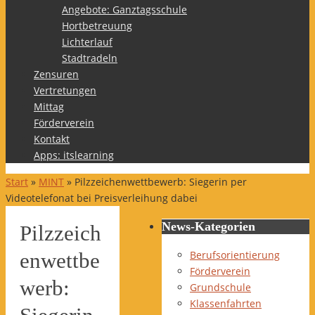
Angebote: Ganztagsschule
Hortbetreuung
Lichterlauf
Stadtradeln
Zensuren
Vertretungen
Mittag
Förderverein
Kontakt
Apps: itslearning
Start
»
MINT
»
Pilzzeichenwettbewerb: Siegerin per
Videotelefonat bei Preisverleihung dabei
News-Kategorien
Pilzzeich
Berufsorientierung
enwettbe
Förderverein
werb:
Grundschule
Klassenfahrten