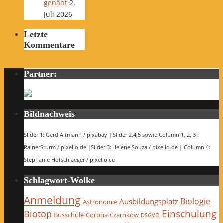
genäht
2.
Juli 2026
Letzte
Kommentare
Partner:
Bildnachweis
Slider 1: Gerd Altmann / pixabay | Slider 2,4,5 sowie Column 1, 2, 3 :
RainerSturm / pixelio.de |Slider 3: Helene Souza / pixelio.de | Column 4:
Stephanie Hofschlaeger / pixelio.de
Schlagwort-Wolke
Anmeldung
Biologie
Ausbildungsplatz
Astronomie
Einschulung
Biotop
Busschule
Corona
Czarnkow
DSGVO