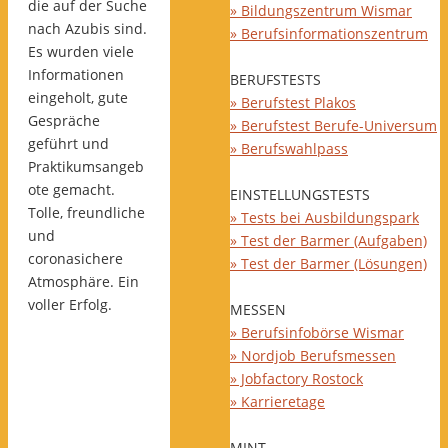
die auf der Suche
» Bildungszentrum Wismar
nach Azubis sind.
» Berufsinformationszentrum
Es wurden viele
Informationen
BERUFSTESTS
eingeholt, gute
» Berufstest Plakos
Gespräche
» Berufstest Berufe-Universum
geführt und
» Berufswahlpass
Praktikumsangeb
ote gemacht.
EINSTELLUNGSTESTS
Tolle, freundliche
» Tests bei Ausbildungspark
und
» Test der Barmer (Aufgaben)
coronasichere
» Test der Barmer (Lösungen)
Atmosphäre. Ein
voller Erfolg.
MESSEN
» Berufsinfobörse Wismar
» Nordjob Berufsmessen
» Jobfactory Rostock
» Karrieretage
MINT