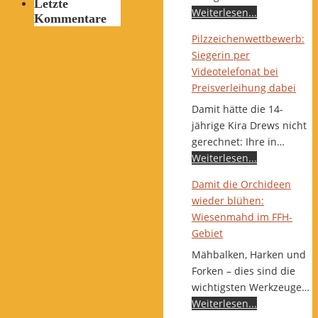
Letzte
Weiterlesen...
Kommentare
Pilzzeichenwettbewerb:
Siegerin per
Videotelefonat bei
Preisverleihung dabei
Damit hätte die 14-
jährige Kira Drews nicht
gerechnet: Ihre in…
Weiterlesen...
Damit die Orchideen
wieder blühen:
Wiesenmahd im FFH-
Gebiet
Mähbalken, Harken und
Forken – dies sind die
wichtigsten Werkzeuge…
Weiterlesen...