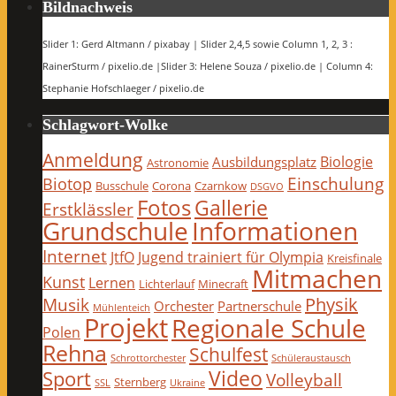
Bildnachweis
Slider 1: Gerd Altmann / pixabay | Slider 2,4,5 sowie Column 1, 2, 3 :
RainerSturm / pixelio.de |Slider 3: Helene Souza / pixelio.de | Column 4:
Stephanie Hofschlaeger / pixelio.de
Schlagwort-Wolke
Anmeldung
Biologie
Ausbildungsplatz
Astronomie
Einschulung
Biotop
Busschule
Corona
Czarnkow
DSGVO
Fotos
Gallerie
Erstklässler
Grundschule
Informationen
Internet
JtfO
Jugend trainiert für Olympia
Kreisfinale
Mitmachen
Kunst
Lernen
Lichterlauf
Minecraft
Physik
Musik
Orchester
Partnerschule
Mühlenteich
Projekt
Regionale Schule
Polen
Rehna
Schulfest
Schrottorchester
Schüleraustausch
Video
Sport
Volleyball
Sternberg
SSL
Ukraine