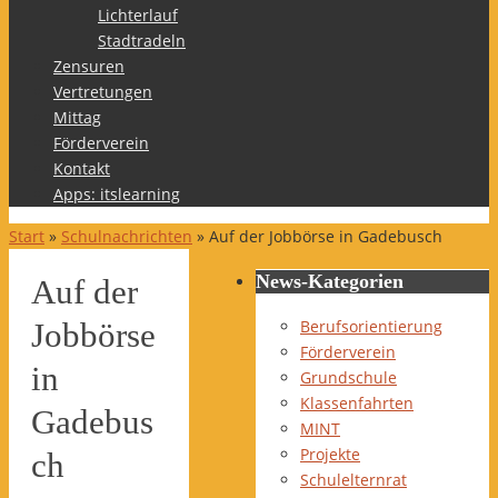
Lichterlauf
Stadtradeln
Zensuren
Vertretungen
Mittag
Förderverein
Kontakt
Apps: itslearning
Start
»
Schulnachrichten
»
Auf der Jobbörse in Gadebusch
News-Kategorien
Auf der
Berufsorientierung
Jobbörse
Förderverein
in
Grundschule
Klassenfahrten
Gadebus
MINT
Projekte
ch
Schulelternrat