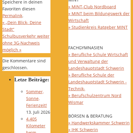
Speichere in deinen
» MINT-Club Nordboard
Favoriten diesen
» MINT beim Bildungswerk der
Permalink
.
Wirtschaft
«
„Dein Blick- Deine
» Studienkreis Ratgeber MINT
Stadt“
Schulbusverkehr weiter
ohne 3G-Nachweis
FACHGYMNASIEN
möglich
»
» Berufliche Schule Wirtschaft
Die Kommentare sind
und Verwaltung der
geschlossen.
Landeshauptstadt Schwerin
» Berufliche Schule der
Letze Beiträge:
Landeshauptstadt Schwerin -
Technik-
Sommer,
» Berufschulzentrum Nord
Sonne,
Wismar
Ferienzeit!
13. Juli 2026
BÖRSEN & BERATUNG
4.405
» Handwerkskammer Schwerin
Kilometer
» IHK Schwerin
beim