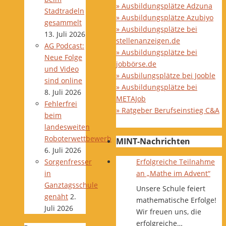
» Ausbildungsplätze Adzuna
Stadtradeln
» Ausbildungsplätze Azubiyo
gesammelt
» Ausbildungsplätze bei
13. Juli 2026
stellenanzeigen.de
AG Podcast:
» Ausbildungsplätze bei
Neue Folge
jobbörse.de
und Video
» Ausbilungsplätze bei Jooble
sind online
» Ausbildungsplätze bei
8. Juli 2026
METAJob
Fehlerfrei
» Ratgeber Berufseinstieg C&A
beim
landesweiten
Roboterwettbewerb
MINT-Nachrichten
6. Juli 2026
Erfolgreiche Teilnahme
Sorgenfresser
an „Mathe im Advent“
in
Ganztagsschule
Unsere Schule feiert
genäht
2.
mathematische Erfolge!
Juli 2026
Wir freuen uns, die
erfolgreiche…