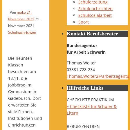
Schülerzeitung
Schulnachrichten
Von
mako
21.
Schulsozialarbeit
November 2021
21.
Sport
November 2021
Schulnachrichten
Kontakt Berufsberater
Bundesagentur
für Arbeit Schwerin
Die neunten
Thomas Wolter
Klassen
03881 728-234
besuchten am
Thomas.Wolter2@arbeitsagentu
18.11. die
Jobbörse im
Hilfreiche Links
Gymnasium in
Gadebusch. Dort
CHECKLISTE PRAKTIKUM
erwarteten Sie
» Checkliste für Schüler &
viele Firmen,
Eltern
Institutionen und
Einrichtungen,
BERUFSZENTREN