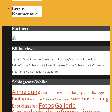
Letzte
Kommentare
Partner:
Bildnachweis
Slider 1: Gerd Altmann / pixabay | Slider 2,4,5 sowie Column 1, 2, 3 :
RainerSturm / pixelio.de |Slider 3: Helene Souza / pixelio.de | Column 4:
Stephanie Hofschlaeger / pixelio.de
Schlagwort-Wolke
Anmeldung
Biologie
Ausbildungsplatz
Astronomie
Einschulung
Biotop
Busschule
Corona
Czarnkow
DSGVO
Fotos
Gallerie
Erstklässler
Grundschule
Informationen