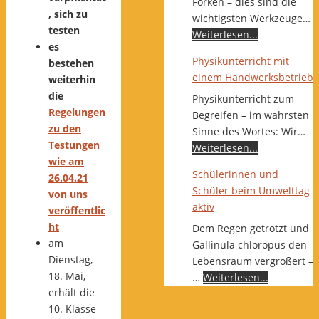
Forken – dies sind die
, sich zu
wichtigsten Werkzeuge…
testen
Weiterlesen...
es
Physikunterricht mit
bestehen
einem Handwerksbetrieb
weiterhin
die
Physikunterricht zum
Regelungen
Begreifen – im wahrsten
zu den
Sinne des Wortes: Wir…
Testungen
Weiterlesen...
wie am
Schülerinnen und
26.04.21
Schüler beim Umwelttag
von uns
aktiv
veröffentlic
ht
Dem Regen getrotzt und
am
Gallinula chloropus den
Dienstag,
Lebensraum vergrößert –
18. Mai,
…
Weiterlesen...
erhält die
10. Klasse