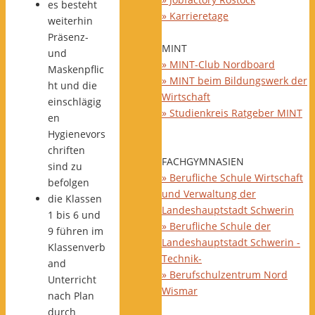
es besteht
» Karrieretage
weiterhin
Präsenz-
MINT
und
» MINT-Club Nordboard
Maskenpflic
» MINT beim Bildungswerk der
ht und die
Wirtschaft
einschlägig
» Studienkreis Ratgeber MINT
en
Hygienevors
chriften
FACHGYMNASIEN
sind zu
» Berufliche Schule Wirtschaft
befolgen
und Verwaltung der
die Klassen
Landeshauptstadt Schwerin
1 bis 6 und
» Berufliche Schule der
9 führen im
Landeshauptstadt Schwerin -
Klassenverb
Technik-
and
» Berufschulzentrum Nord
Unterricht
Wismar
nach Plan
durch