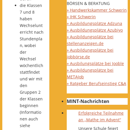
BÖRSEN & BERATUNG
die Klassen
» Handwerkskammer Schwerin
7 und 8
» IHK Schwerin
haben
» Ausbildungsplätze Adzuna
Wechselunt
» Ausbildungsplätze Azubiyo
erricht nach
» Ausbildungsplätze bei
Stundenpla
stellenanzeigen.de
n, wobei
» Ausbildungsplätze bei
der
jobbörse.de
Wechsel
» Ausbilungsplätze bei Jooble
wöchentlich
» Ausbildungsplätze bei
stattfindet
METAJob
und wir mit
» Ratgeber Berufseinstieg C&A
den
Gruppen 2
der Klassen
MINT-Nachrichten
beginnen
(Informatio
Erfolgreiche Teilnahme
nen auch
an „Mathe im Advent“
siehe
Unsere Schule feiert