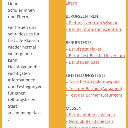
Eltern
Liebe
Schüler:innen
BERUFSZENTREN
und Eltern,
» Bildungszentrum Wismar
wir freuen uns
» Berufsinformationszentrum
sehr, dass es für
fast alle Klassen
BERUFSTESTS
wieder normal
» Berufstest Plakos
weitergehen
» Berufstest Berufe-Universum
kann.
» Berufswahlpass
Nachfolgend die
wichtigsten
EINSTELLUNGSTESTS
Informationen
» Tests bei Ausbildungspark
und Festlegungen
» Test der Barmer (Aufgaben)
für einen
» Test der Barmer (Lösungen)
reibungslosen
Start
MESSEN
zusammengefasst
» Berufsinfobörse Wismar
:
» Nordjob Berufsmessen
» Jobfactory Rostock