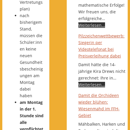
Vertretungs
mathematische Erfolge!
plan)
Wir freuen uns, die
nach
erfolgreiche…
bisherigem
Weiterlesen...
Stand,
müssen die
Pilzzeichenwettbewerb:
Schüler:inn
Siegerin per
en keine
Videotelefonat bei
neuen
Preisverleihung dabei
Gesundheit
Damit hätte die 14-
sbescheinig
jährige Kira Drews nicht
ungen am
gerechnet: Ihre in…
Montag
Weiterlesen...
dabei
Damit die Orchideen
haben
wieder blühen:
am Montag
Wiesenmahd im FFH-
in der 1.
Gebiet
Stunde sind
alle
Mähbalken, Harken und
verpflichtet