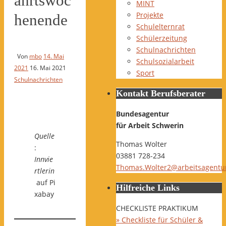
ahrtswoc
MINT
Projekte
henende
Schulelternrat
Schülerzeitung
Schulnachrichten
Von
mbo
14. Mai
Schulsozialarbeit
2021
16. Mai 2021
Sport
Schulnachrichten
Kontakt Berufsberater
Bundesagentur
für Arbeit Schwerin
Quelle
Thomas Wolter
:
03881 728-234
Innvie
Thomas.Wolter2@arbeitsagentu
rtlerin
auf Pi
Hilfreiche Links
xabay
CHECKLISTE PRAKTIKUM
» Checkliste für Schüler &