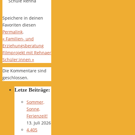
Schule Rehna
Speichere in deinen
Favoriten diesen
Permalink
.
«
Familien- und
Erziehungsberatung
Filmprojekt mit Rehnaer
Schüler:innen
»
Die Kommentare sind
geschlossen.
Letze Beiträge:
Sommer,
Sonne,
Ferienzeit!
13. Juli 2026
4.405