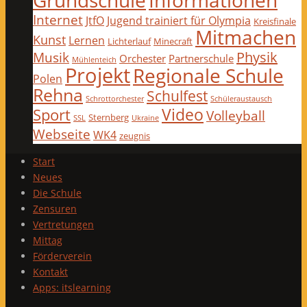
Internet
JtfO
Jugend trainiert für Olympia
Kreisfinale
Mitmachen
Kunst
Lernen
Lichterlauf
Minecraft
Physik
Musik
Orchester
Partnerschule
Mühlenteich
Projekt
Regionale Schule
Polen
Rehna
Schulfest
Schrottorchester
Schüleraustausch
Video
Sport
Volleyball
Sternberg
SSL
Ukraine
Webseite
WK4
zeugnis
Start
Neues
Die Schule
Zensuren
Vertretungen
Mittag
Förderverein
Kontakt
Apps: itslearning