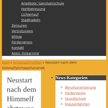
Angebote: Ganztagsschule
Hortbetreuung
Lichterlauf
Stadtradeln
Zensuren
Vertretungen
Mittag
Förderverein
Kontakt
Apps: itslearning
Start
»
Schulnachrichten
»
Neustart nach dem
Himmelfahrtswochenende
News-Kategorien
Neustart
Berufsorientierung
nach dem
Förderverein
Himmelf
Grundschule
Klassenfahrten