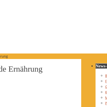
hrung
News-
nde Ernährung
B
F
G
K
P