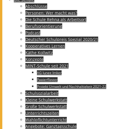
Abschlüsse
Personen: Wer macht was?
Die Schule Rehna als Arbeitsort
Berufsorientierung
Podcast
Deutscher Schulpreis Spezial 2020/21
Kooperatives Lernen
Käthe Kollwitz
Konzepte
MINT-Schule seit 2021
AG Junge Imker
Papierflieger
Projekt Umwelt und Nachhaltigkeit 2021-22
Schulsozialarbeit
Kleine Schulwerkstatt
Große Schulwerkstatt
Unterrichtszeiten
Wahlpflichtunterricht
Angebote: Ganztagsschule