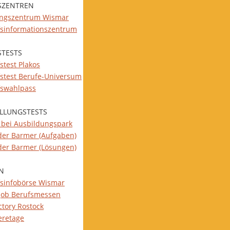
SZENTREN
ungszentrum Wismar
fsinformationszentrum
STESTS
stest Plakos
fstest Berufe-Universum
fswahlpass
ELLUNGSTESTS
s bei Ausbildungspark
 der Barmer (Aufgaben)
 der Barmer (Lösungen)
N
fsinfobörse Wismar
job Berufsmessen
ctory Rostock
eretage