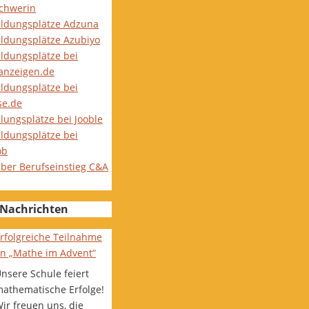
Schwerin
ildungsplätze Adzuna
ildungsplätze Azubiyo
ildungsplätze bei
nanzeigen.de
ildungsplätze bei
se.de
lungsplätze bei Jooble
ildungsplätze bei
ob
eber Berufseinstieg C&A
Nachrichten
rfolgreiche Teilnahme
n „Mathe im Advent“
nsere Schule feiert
athematische Erfolge!
ir freuen uns, die