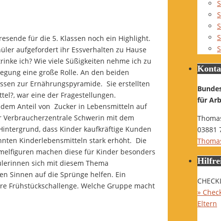
S
S
S
S
ende für die 5. Klassen noch ein Highlight.
S
üler aufgefordert ihr Essverhalten zu Hause
inke ich? Wie viele Süßigkeiten nehme ich zu
Konta
egung eine große Rolle. An den beiden
ssen zur Ernährungspyramide. Sie erstellten
Bunde
tel?, war eine der Fragestellungen.
für Ar
 dem Anteil von Zucker in Lebensmitteln auf
er Verbraucherzentrale Schwerin mit dem
Thomas
Hintergrund, dass Kinder kaufkräftige Kunden
03881 
nten Kinderlebensmitteln stark erhöht. Die
Thomas
melfiguren machen diese für Kinder besonders
Hilfre
ülerinnen sich mit diesem Thema
en Sinnen auf die Sprünge helfen. Ein
CHECK
sere Frühstückschallenge. Welche Gruppe macht
» Check
Eltern