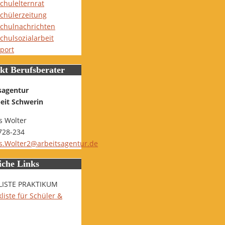
chulelternrat
chülerzeitung
chulnachrichten
chulsozialarbeit
port
kt Berufsberater
sagentur
beit Schwerin
 Wolter
728-234
.Wolter2@arbeitsagentur.de
iche Links
LISTE PRAKTIKUM
liste für Schüler &