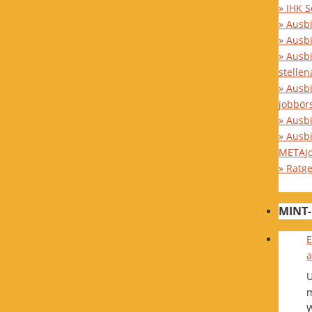
» IHK 
» Ausb
» Ausb
» Ausb
stelle
» Ausb
jobbör
» Ausbi
» Ausb
METAJ
» Ratg
MINT-
E
a
U
m
W