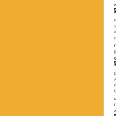
e
W
P
S
V
P
D
j
g
W
D
w
W
G
M
F
w