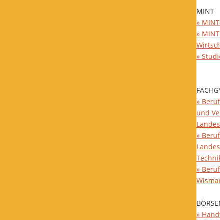
MINT
» MINT
» MINT
Wirtsc
» Stud
FACHG
» Beruf
und Ve
Landes
» Beruf
Landes
Techni
» Beru
Wisma
BÖRSE
» Hand