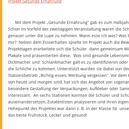
Projekt Gesunde Ernährung
Mit dem Projekt „Gesunde Ernährung“ gab es zum Halbjahres
Schon im Vorfeld der zweitägigen Veranstaltung waren die Sch
genauer unter die Lupe zu nehmen. Wann esse ich was? Was tr
mir? Neben dem Essverhalten spielte im Projekt auch die Bew
Projekttagen erarbeitete sich die Schüler dann gemeinsam Wi
Plakate und präsentierten diese. Was sind gesunde Lebensmit
Dickmacher und Schlankmacher galt es zu identifizieren oder
die Schliche zu kommen. Unterstützt wurden sie dabei von d
Stationsbetrieb „Richtig essen, Werbung vergessen“. Vor dem 
von heute und morgen sind, hat sich das Angebot von sogenan
besondere Gestaltung der Verpackungen, Aufkleber oder Sam
interessant. An sechs Stationen konnten die Schüler und Sch
auseinandersetzen, Zutatenlisten analysieren und ihren eigen
Höhepunkt des Projektes war dann z. B. in der Klasse 5b un
das beste Frühstück. Lecker und gesund!