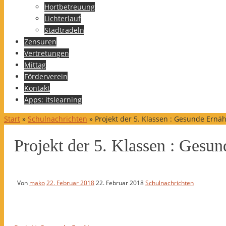
Hortbetreuung
Lichterlauf
Stadtradeln
Zensuren
Vertretungen
Mittag
Förderverein
Kontakt
Apps: itslearning
Start
»
Schulnachrichten
»
Projekt der 5. Klassen : Gesunde Ernä
Projekt der 5. Klassen : Gesu
Von
mako
22. Februar 2018
22. Februar 2018
Schulnachrichten