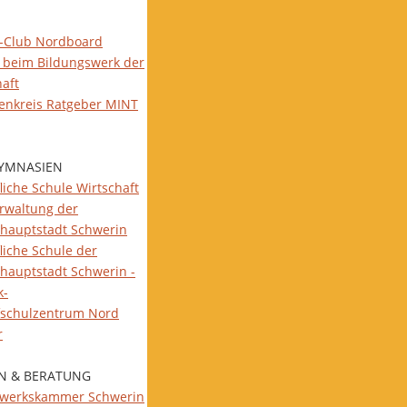
-Club Nordboard
 beim Bildungswerk der
haft
ienkreis Ratgeber MINT
YMNASIEN
liche Schule Wirtschaft
rwaltung der
hauptstadt Schwerin
liche Schule der
hauptstadt Schwerin -
k-
fschulzentrum Nord
r
N & BERATUNG
werkskammer Schwerin