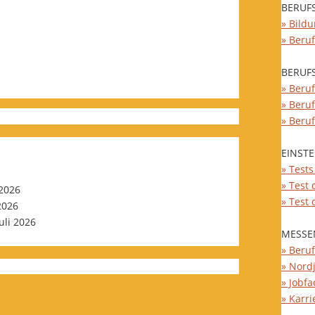
BERUF
» Bild
» Beru
BERUF
» Beruf
» Beru
» Beru
EINST
» Test
» Test
 2026
» Test
 2026
Juli 2026
MESSE
» Beru
» Nord
» Jobfa
» Karri