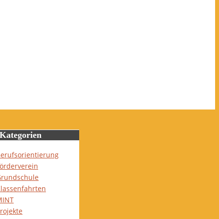
Kategorien
erufsorientierung
örderverein
rundschule
lassenfahrten
MINT
rojekte