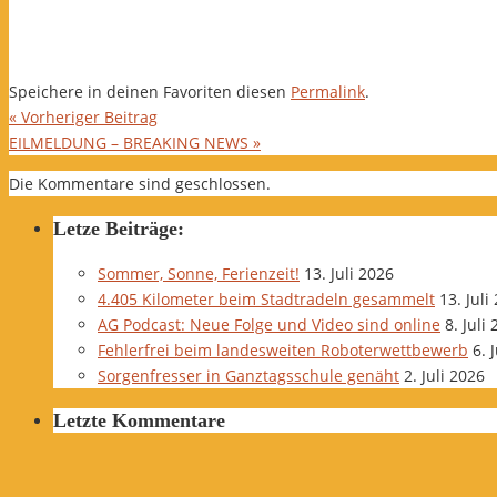
Speichere in deinen Favoriten diesen
Permalink
.
«
Vorheriger Beitrag
EILMELDUNG – BREAKING NEWS
»
Die Kommentare sind geschlossen.
Letze Beiträge:
Sommer, Sonne, Ferienzeit!
13. Juli 2026
4.405 Kilometer beim Stadtradeln gesammelt
13. Juli
AG Podcast: Neue Folge und Video sind online
8. Juli
Fehlerfrei beim landesweiten Roboterwettbewerb
6. 
Sorgenfresser in Ganztagsschule genäht
2. Juli 2026
Letzte Kommentare