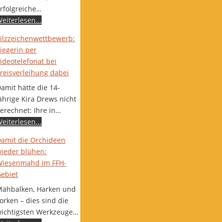
rfolgreiche…
eiterlesen...
ilzzeichenwettbewerb:
iegerin per
ideotelefonat bei
reisverleihung dabei
amit hätte die 14-
ährige Kira Drews nicht
erechnet: Ihre in…
eiterlesen...
amit die Orchideen
ieder blühen:
iesenmahd im FFH-
ebiet
ähbalken, Harken und
orken – dies sind die
ichtigsten Werkzeuge…