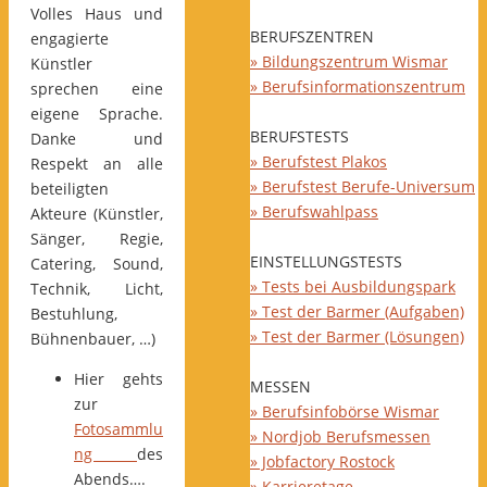
Volles Haus und
BERUFSZENTREN
engagierte
» Bildungszentrum Wismar
Künstler
» Berufsinformationszentrum
sprechen eine
eigene Sprache.
BERUFSTESTS
Danke und
» Berufstest Plakos
Respekt an alle
» Berufstest Berufe-Universum
beteiligten
» Berufswahlpass
Akteure (Künstler,
Sänger, Regie,
EINSTELLUNGSTESTS
Catering, Sound,
» Tests bei Ausbildungspark
Technik, Licht,
» Test der Barmer (Aufgaben)
Bestuhlung,
» Test der Barmer (Lösungen)
Bühnenbauer, …)
Hier gehts
MESSEN
zur
» Berufsinfobörse Wismar
Fotosammlu
» Nordjob Berufsmessen
ng
des
» Jobfactory Rostock
Abends….
» Karrieretage