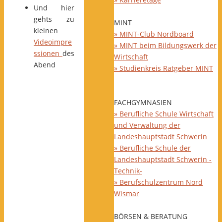
Und hier
gehts zu
MINT
kleinen
» MINT-Club Nordboard
Videoimpre
» MINT beim Bildungswerk der
ssionen
des
Wirtschaft
Abend
» Studienkreis Ratgeber MINT
FACHGYMNASIEN
» Berufliche Schule Wirtschaft
und Verwaltung der
Landeshauptstadt Schwerin
» Berufliche Schule der
Landeshauptstadt Schwerin -
Technik-
» Berufschulzentrum Nord
Wismar
BÖRSEN & BERATUNG