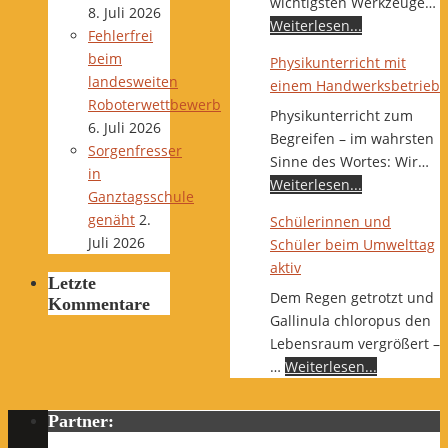
wichtigsten Werkzeuge…
8. Juli 2026
Weiterlesen...
Fehlerfrei
beim
Physikunterricht mit
landesweiten
einem Handwerksbetrieb
Roboterwettbewerb
Physikunterricht zum
6. Juli 2026
Begreifen – im wahrsten
Sorgenfresser
Sinne des Wortes: Wir…
in
Weiterlesen...
Ganztagsschule
genäht
2.
Schülerinnen und
Juli 2026
Schüler beim Umwelttag
aktiv
Letzte
Dem Regen getrotzt und
Kommentare
Gallinula chloropus den
Lebensraum vergrößert –
…
Weiterlesen...
Partner: