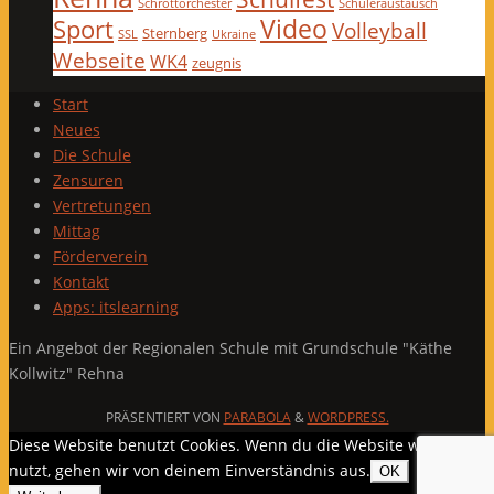
Schrottorchester
Schüleraustausch
Video
Sport
Volleyball
Sternberg
SSL
Ukraine
Webseite
WK4
zeugnis
Start
Neues
Die Schule
Zensuren
Vertretungen
Mittag
Förderverein
Kontakt
Apps: itslearning
Ein Angebot der Regionalen Schule mit Grundschule "Käthe
Kollwitz" Rehna
PRÄSENTIERT VON
PARABOLA
&
WORDPRESS.
Diese Website benutzt Cookies. Wenn du die Website weiter
nutzt, gehen wir von deinem Einverständnis aus.
OK