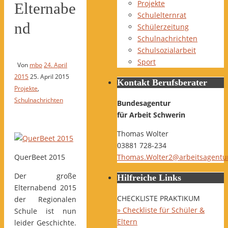
Projekte
Elternabe
Schulelternrat
nd
Schülerzeitung
Schulnachrichten
Schulsozialarbeit
Sport
Von
mbo
24. April
2015
25. April 2015
Kontakt Berufsberater
Projekte
,
Schulnachrichten
Bundesagentur
für Arbeit Schwerin
Thomas Wolter
03881 728-234
QuerBeet 2015
Thomas.Wolter2@arbeitsagentu
Der große
Hilfreiche Links
Elternabend 2015
CHECKLISTE PRAKTIKUM
der Regionalen
» Checkliste für Schüler &
Schule ist nun
Eltern
leider Geschichte.