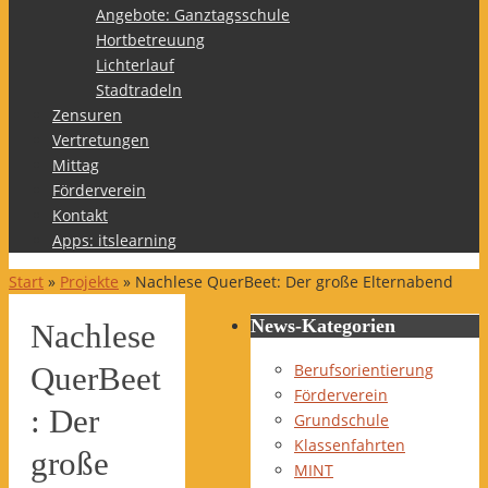
Angebote: Ganztagsschule
Hortbetreuung
Lichterlauf
Stadtradeln
Zensuren
Vertretungen
Mittag
Förderverein
Kontakt
Apps: itslearning
Start
»
Projekte
»
Nachlese QuerBeet: Der große Elternabend
News-Kategorien
Nachlese
Berufsorientierung
QuerBeet
Förderverein
: Der
Grundschule
Klassenfahrten
große
MINT