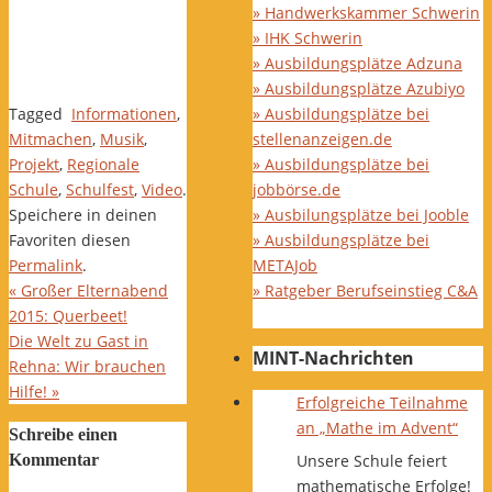
» Handwerkskammer Schwerin
» IHK Schwerin
» Ausbildungsplätze Adzuna
» Ausbildungsplätze Azubiyo
Tagged
Informationen
,
» Ausbildungsplätze bei
Mitmachen
,
Musik
,
stellenanzeigen.de
Projekt
,
Regionale
» Ausbildungsplätze bei
Schule
,
Schulfest
,
Video
.
jobbörse.de
Speichere in deinen
» Ausbilungsplätze bei Jooble
Favoriten diesen
» Ausbildungsplätze bei
Permalink
.
METAJob
«
Großer Elternabend
» Ratgeber Berufseinstieg C&A
2015: Querbeet!
Die Welt zu Gast in
MINT-Nachrichten
Rehna: Wir brauchen
Hilfe!
»
Erfolgreiche Teilnahme
an „Mathe im Advent“
Schreibe einen
Kommentar
Unsere Schule feiert
mathematische Erfolge!