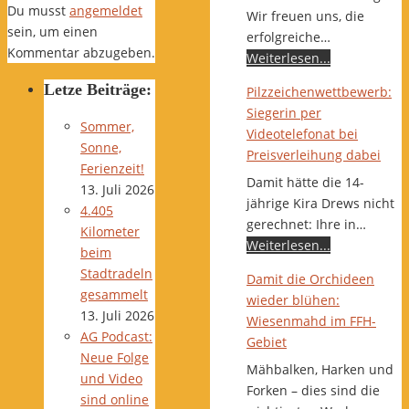
Du musst
angemeldet
Wir freuen uns, die
sein, um einen
erfolgreiche…
Kommentar abzugeben.
Weiterlesen...
Letze Beiträge:
Pilzzeichenwettbewerb:
Siegerin per
Sommer,
Videotelefonat bei
Sonne,
Preisverleihung dabei
Ferienzeit!
Damit hätte die 14-
13. Juli 2026
jährige Kira Drews nicht
4.405
gerechnet: Ihre in…
Kilometer
Weiterlesen...
beim
Stadtradeln
Damit die Orchideen
gesammelt
wieder blühen:
13. Juli 2026
Wiesenmahd im FFH-
AG Podcast:
Gebiet
Neue Folge
Mähbalken, Harken und
und Video
Forken – dies sind die
sind online