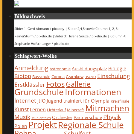
Bildnachweis
Slider 1: Gerd Altmann / pixabay | Slider 2,4,5 sowie Column 1, 2, 3 :
RainerSturm / pixelio.de |Slider 3: Helene Souza / pixelio.de | Column 4:
Stephanie Hofschlaeger / pixelio.de
Schlagwort-Wolke
Anmeldung
Biologie
Ausbildungsplatz
Astronomie
Einschulung
Biotop
Busschule
Corona
Czarnkow
DSGVO
Fotos
Gallerie
Erstklässler
Grundschule
Informationen
Internet
JtfO
Jugend trainiert für Olympia
Kreisfinale
Mitmachen
Kunst
Lernen
Lichterlauf
Minecraft
Physik
Musik
Orchester
Partnerschule
Mühlenteich
Projekt
Regionale Schule
Polen
Rehna
Schulfest