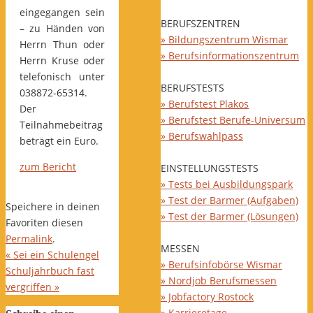
eingegangen sein
BERUFSZENTREN
– zu Händen von
» Bildungszentrum Wismar
Herrn Thun oder
» Berufsinformationszentrum
Herrn Kruse oder
telefonisch unter
BERUFSTESTS
038872-65314.
» Berufstest Plakos
Der
» Berufstest Berufe-Universum
Teilnahmebeitrag
» Berufswahlpass
beträgt ein Euro.
zum Bericht
EINSTELLUNGSTESTS
» Tests bei Ausbildungspark
» Test der Barmer (Aufgaben)
Speichere in deinen
» Test der Barmer (Lösungen)
Favoriten diesen
Permalink
.
MESSEN
«
Sei ein Schulengel
» Berufsinfobörse Wismar
Schuljahrbuch fast
» Nordjob Berufsmessen
vergriffen
»
» Jobfactory Rostock
» Karrieretage