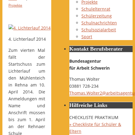
Projekte
Projekte
Schulelternrat
Schülerzeitung
Schulnachrichten
Schulsozialarbeit
Sport
4. Lichterlauf 2014
Kontakt Berufsberater
Zum vierten Mal
fällt der
Bundesagentur
Startschuss zum
für Arbeit Schwerin
Lichterlauf um
den Mühlenteich
Thomas Wolter
in Rehna am 10.
03881 728-234
April 2014. Die
Thomas.Wolter2@arbeitsagentu
Anmeldungen mit
Hilfreiche Links
Name und
Anschrift müssen
CHECKLISTE PRAKTIKUM
bis zum 1. April
» Checkliste für Schüler &
an der Rehnaer
Eltern
Schule