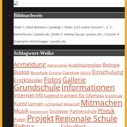
Bildnachweis
Slider 1: Gerd Altmann / pixabay | Slider 2,4,5 sowie Column 1, 2, 3 :
RainerSturm / pixelio.de |Slider 3: Helene Souza / pixelio.de | Column 4:
Stephanie Hofschlaeger / pixelio.de
Schlagwort-Wolke
Anmeldung
Biologie
Ausbildungsplatz
Astronomie
Einschulung
Biotop
Busschule
Corona
Czarnkow
DSGVO
Fotos
Gallerie
Erstklässler
Grundschule
Informationen
Internet
JtfO
Jugend trainiert für Olympia
Kreisfinale
Mitmachen
Kunst
Lernen
Lichterlauf
Minecraft
Physik
Musik
Orchester
Partnerschule
Mühlenteich
Projekt
Regionale Schule
Polen
Rehna
Schulfest