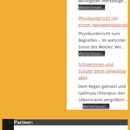
wichtigsten Werkzeuge…
Weiterlesen...
Physikunterricht mit
einem Handwerksbetrieb
Physikunterricht zum
Begreifen – im wahrsten
Sinne des Wortes: Wir…
Weiterlesen...
Schülerinnen und
Schüler beim Umwelttag
aktiv
Dem Regen getrotzt und
Gallinula chloropus den
Lebensraum vergrößert –
…
Weiterlesen...
Partner: