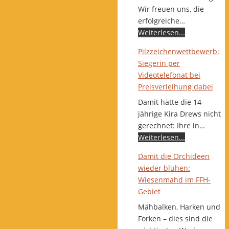
Wir freuen uns, die
erfolgreiche…
Weiterlesen...
Pilzzeichenwettbewerb:
Siegerin per
Videotelefonat bei
Preisverleihung dabei
Damit hätte die 14-
jährige Kira Drews nicht
gerechnet: Ihre in…
Weiterlesen...
Damit die Orchideen
wieder blühen:
Wiesenmahd im FFH-
Gebiet
Mähbalken, Harken und
Forken – dies sind die