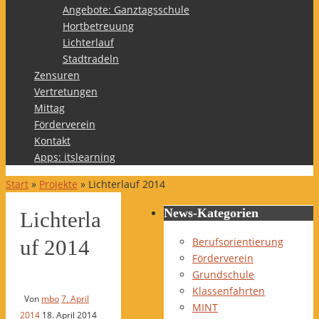
Angebote: Ganztagsschule
Hortbetreuung
Lichterlauf
Stadtradeln
Zensuren
Vertretungen
Mittag
Förderverein
Kontakt
Apps: itslearning
Start
»
Projekte
»
Lichterlauf 2014
News-Kategorien
Lichterla
Berufsorientierung
uf 2014
Förderverein
Grundschule
Klassenfahrten
Von
mbo
7. April
MINT
2014
18. April 2014