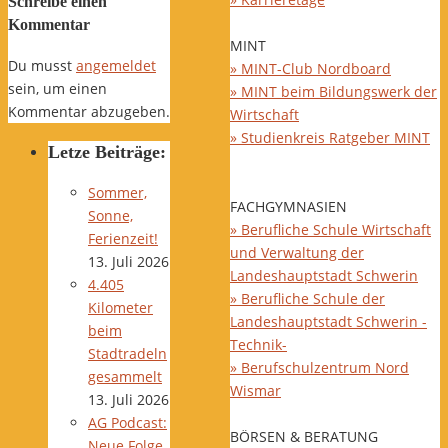
Schreibe einen
Kommentar
MINT
Du musst
angemeldet
» MINT-Club Nordboard
sein, um einen
» MINT beim Bildungswerk der
Kommentar abzugeben.
Wirtschaft
» Studienkreis Ratgeber MINT
Letze Beiträge:
Sommer,
FACHGYMNASIEN
Sonne,
» Berufliche Schule Wirtschaft
Ferienzeit!
und Verwaltung der
13. Juli 2026
Landeshauptstadt Schwerin
4.405
» Berufliche Schule der
Kilometer
Landeshauptstadt Schwerin -
beim
Technik-
Stadtradeln
» Berufschulzentrum Nord
gesammelt
Wismar
13. Juli 2026
AG Podcast:
BÖRSEN & BERATUNG
Neue Folge