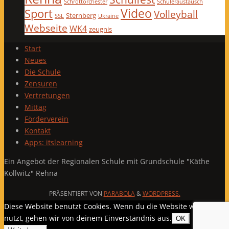
Schrottorchester
Schüleraustausch
Video
Sport
Volleyball
Sternberg
SSL
Ukraine
Webseite
WK4
zeugnis
Start
Neues
Die Schule
Zensuren
Vertretungen
Mittag
Förderverein
Kontakt
Apps: itslearning
Ein Angebot der Regionalen Schule mit Grundschule "Käthe
Kollwitz" Rehna
PRÄSENTIERT VON
PARABOLA
&
WORDPRESS.
Diese Website benutzt Cookies. Wenn du die Website weiter
nutzt, gehen wir von deinem Einverständnis aus.
OK