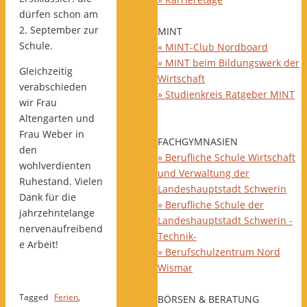
dürfen schon am
2. September zur
MINT
Schule.
» MINT-Club Nordboard
» MINT beim Bildungswerk der
Gleichzeitig
Wirtschaft
verabschieden
» Studienkreis Ratgeber MINT
wir Frau
Altengarten und
Frau Weber in
FACHGYMNASIEN
den
» Berufliche Schule Wirtschaft
wohlverdienten
und Verwaltung der
Ruhestand. Vielen
Landeshauptstadt Schwerin
Dank für die
» Berufliche Schule der
jahrzehntelange
Landeshauptstadt Schwerin -
nervenaufreibend
Technik-
e Arbeit!
» Berufschulzentrum Nord
Wismar
Tagged
Ferien
,
BÖRSEN & BERATUNG