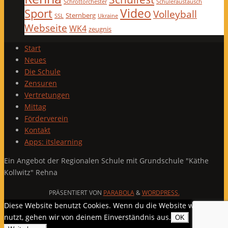
Schrottorchester
Schüleraustausch
Video
Sport
Volleyball
Sternberg
SSL
Ukraine
Webseite
WK4
zeugnis
Start
Neues
Die Schule
Zensuren
Vertretungen
Mittag
Förderverein
Kontakt
Apps: itslearning
Ein Angebot der Regionalen Schule mit Grundschule "Käthe
Kollwitz" Rehna
PRÄSENTIERT VON
PARABOLA
&
WORDPRESS.
Diese Website benutzt Cookies. Wenn du die Website weiter
nutzt, gehen wir von deinem Einverständnis aus.
OK