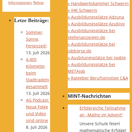
Informationen
,
Rehna
» Handwerkskammer Schwerin
» IHK Schwerin
» Ausbildungsplätze Adzuna
Letze Beiträge:
» Ausbildungsplätze Azubiyo
» Ausbildungsplätze bei
Sommer,
stellenanzeigen.de
Sonne,
» Ausbildungsplätze bei
Ferienzeit!
jobbörse.de
13. Juli 2026
» Ausbilungsplätze bei Jooble
4.405
» Ausbildungsplätze bei
Kilometer
METAJob
beim
» Ratgeber Berufseinstieg C&A
Stadtradeln
gesammelt
13. Juli 2026
MINT-Nachrichten
AG Podcast:
Neue Folge
Erfolgreiche Teilnahme
und Video
an „Mathe im Advent“
sind online
Unsere Schule feiert
8. Juli 2026
mathematische Erfolge!