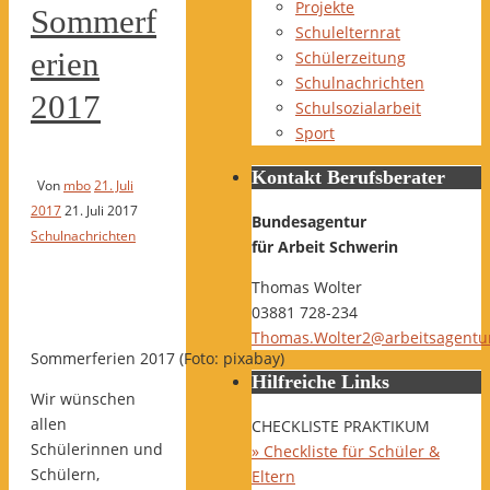
Projekte
Sommerf
Schulelternrat
erien
Schülerzeitung
Schulnachrichten
2017
Schulsozialarbeit
Sport
Kontakt Berufsberater
Von
mbo
21. Juli
2017
21. Juli 2017
Bundesagentur
Schulnachrichten
für Arbeit Schwerin
Thomas Wolter
03881 728-234
Thomas.Wolter2@arbeitsagentu
Sommerferien 2017 (Foto: pixabay)
Hilfreiche Links
Wir wünschen
allen
CHECKLISTE PRAKTIKUM
Schülerinnen und
» Checkliste für Schüler &
Schülern,
Eltern