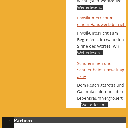
wichtigsten Werkzeuge…
Weiterlesen...
Physikunterricht mit
einem Handwerksbetrieb
Physikunterricht zum
Begreifen – im wahrsten
Sinne des Wortes: Wir…
Weiterlesen...
Schülerinnen und
Schüler beim Umwelttag
aktiv
Dem Regen getrotzt und
Gallinula chloropus den
Lebensraum vergrößert –
…
Weiterlesen...
Partner: