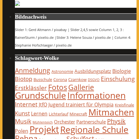
Bildnachweis
Slider 1: Gerd Altmann / pixabay | Slider 2,4,5 sowie Column 1, 2, 3 :
RainerSturm / pixelio.de |Slider 3: Helene Souza / pixelio.de | Column 4:
Stephanie Hofschlaeger / pixelio.de
Schlagwort-Wolke
Anmeldung
Biologie
Ausbildungsplatz
Astronomie
Einschulung
Biotop
Busschule
Corona
Czarnkow
DSGVO
Fotos
Gallerie
Erstklässler
Grundschule
Informationen
Internet
JtfO
Jugend trainiert für Olympia
Kreisfinale
Mitmachen
Kunst
Lernen
Lichterlauf
Minecraft
Physik
Musik
Orchester
Partnerschule
Mühlenteich
Projekt
Regionale Schule
Polen
Rehna
Schulfest