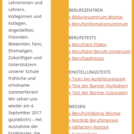
Lehrerinnen und
Lehrern,
BERUFSZENTREN
Kolleginnen und
» Bildungszentrum Wismar
Kollegen,
» Berufsinformationszentrum
Angestellten,
Freunden,
BERUFSTESTS
Bekannten, Fans,
» Berufstest Plakos
Ehemaligen,
» Berufstest Berufe-Universum
Zukünftigen und
» Berufswahlpass
Unterstützern
unserer Schule
EINSTELLUNGSTESTS
fröhliche und
» Tests bei Ausbildungspark
erholsame
» Test der Barmer (Aufgaben)
Sommerferien!
» Test der Barmer (Lösungen)
Wir sehen uns
wieder am 4.
MESSEN
September 2017
» Berufsinfobörse Wismar
(pünktlich!) – mit
» Nordjob Berufsmessen
Ausnahme der
» Jobfactory Rostock
Erstklässler: die
» Karrieretage