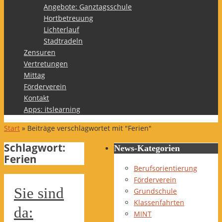
Angebote: Ganztagsschule
Hortbetreuung
Lichterlauf
Stadtradeln
Zensuren
Vertretungen
Mittag
Förderverein
Kontakt
Apps: itslearning
Start
»
Beiträge verschlagwortet mit "Ferien"
Schlagwort:
News-Kategorien
Ferien
Berufsorientierung
Förderverein
Sie sind
Grundschule
Klassenfahrten
da:
MINT