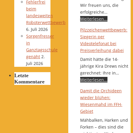
Fehlerfrei
Wir freuen uns, die
beim
erfolgreiche…
landesweiten
Weiterlesen...
Roboterwettbewerb
6. Juli 2026
Pilzzeichenwettbewerb:
Sorgenfresser
Siegerin per
in
Videotelefonat bei
Ganztagsschule
Preisverleihung dabei
genäht
2.
Damit hätte die 14-
Juli 2026
jährige Kira Drews nicht
gerechnet: Ihre in…
Letzte
Weiterlesen...
Kommentare
Damit die Orchideen
wieder blühen:
Wiesenmahd im FFH-
Gebiet
Mähbalken, Harken und
Forken – dies sind die