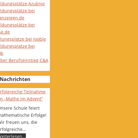
ildungsplätze Azubiyo
ildungsplätze bei
nanzeigen.de
ildungsplätze bei
se.de
lungsplätze bei Jooble
ildungsplätze bei
ob
eber Berufseinstieg C&A
Nachrichten
rfolgreiche Teilnahme
n „Mathe im Advent“
nsere Schule feiert
athematische Erfolge!
ir freuen uns, die
rfolgreiche…
eiterlesen...