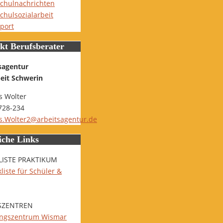
chulnachrichten
chulsozialarbeit
port
kt Berufsberater
sagentur
beit Schwerin
 Wolter
728-234
.Wolter2@arbeitsagentur.de
iche Links
LISTE PRAKTIKUM
liste für Schüler &
SZENTREN
ungszentrum Wismar