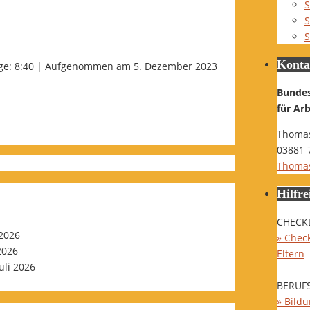
S
S
S
Konta
e: 8:40
|
Aufgenommen am 5. Dezember 2023
Bunde
für Ar
Thomas
03881 
Thomas
Hilfre
CHECK
 2026
» Check
 2026
Eltern
Juli 2026
BERUF
» Bild