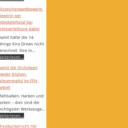
ilzzeichenwettbewerb:
iegerin per
ideotelefonat bei
reisverleihung dabei
amit hätte die 14-
ährige Kira Drews nicht
erechnet: Ihre in…
eiterlesen...
amit die Orchideen
ieder blühen:
iesenmahd im FFH-
ebiet
ähbalken, Harken und
orken – dies sind die
ichtigsten Werkzeuge…
eiterlesen...
hysikunterricht mit