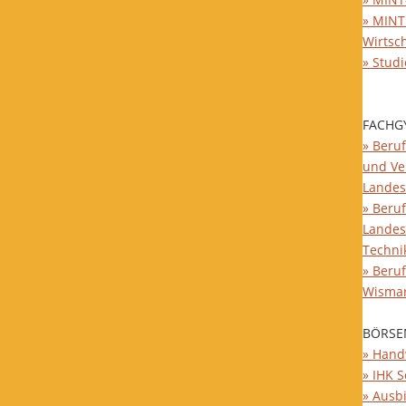
» MINT
Wirtsc
» Stud
FACHG
» Beruf
und Ve
Landes
» Beruf
Landes
Techni
» Beru
Wisma
BÖRSE
» Hand
» IHK 
» Ausb