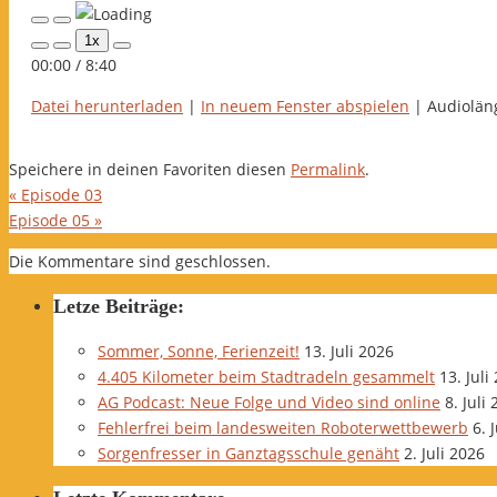
Play
Pause
1x
Episode
Episode
00:00
/
8:40
Datei herunterladen
|
In neuem Fenster abspielen
|
Audioläng
Speichere in deinen Favoriten diesen
Permalink
.
«
Episode 03
Episode 05
»
Die Kommentare sind geschlossen.
Letze Beiträge:
Sommer, Sonne, Ferienzeit!
13. Juli 2026
4.405 Kilometer beim Stadtradeln gesammelt
13. Juli
AG Podcast: Neue Folge und Video sind online
8. Juli
Fehlerfrei beim landesweiten Roboterwettbewerb
6. 
Sorgenfresser in Ganztagsschule genäht
2. Juli 2026