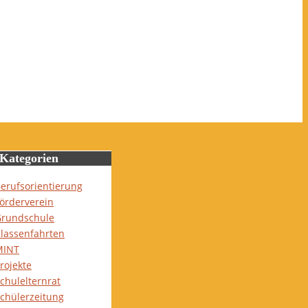
Kategorien
erufsorientierung
örderverein
rundschule
lassenfahrten
MINT
rojekte
chulelternrat
chülerzeitung