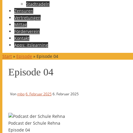
Stadtradeln
Zensuren
Vertretungen
Mittag
Förderverein
Kontakt
Apps: itslearning
Start
»
Episode
»
Episode 04
Episode 04
Von
mbo
6. Februar 2025
6. Februar 2025
Podcast der Schule Rehna
Episode 04