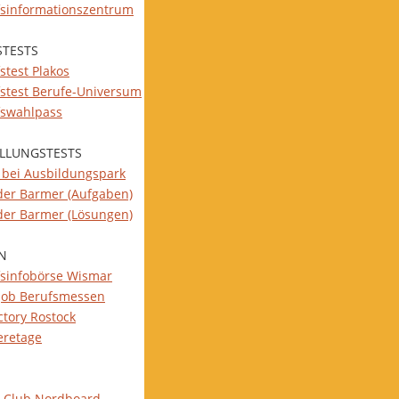
fsinformationszentrum
STESTS
stest Plakos
fstest Berufe-Universum
fswahlpass
ELLUNGSTESTS
s bei Ausbildungspark
 der Barmer (Aufgaben)
 der Barmer (Lösungen)
N
fsinfobörse Wismar
job Berufsmessen
ctory Rostock
eretage
-Club Nordboard