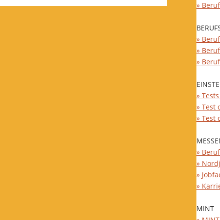
» Beru
BERUF
» Beruf
» Beru
» Beru
EINST
» Test
» Test
» Test
MESSE
» Beru
» Nord
» Jobfa
» Karri
MINT
» MINT