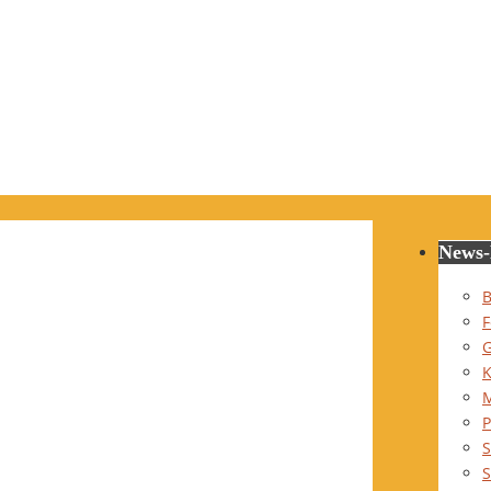
News-
B
F
G
K
P
S
S