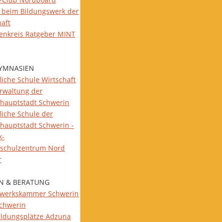
 beim Bildungswerk der
haft
ienkreis Ratgeber MINT
YMNASIEN
liche Schule Wirtschaft
rwaltung der
hauptstadt Schwerin
liche Schule der
hauptstadt Schwerin -
k-
fschulzentrum Nord
r
N & BERATUNG
werkskammer Schwerin
Schwerin
ildungsplätze Adzuna