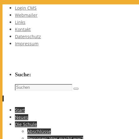
Login CMS
Webmailer
Links
Kontakt
Datenschutz
Impressum
Suche:
Suchen
Suchen
nach:
Zum
Start
Inhalt
Neues
springen
Die Schule
Abschlüsse
Personen: Wer macht was?