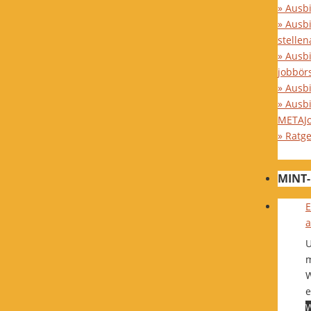
» Ausb
» Ausb
stelle
» Ausb
jobbör
» Ausbi
» Ausb
METAJ
» Ratg
MINT-
E
a
U
m
W
e
W