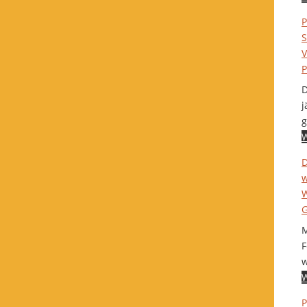
P
S
V
P
D
j
g
W
D
w
W
G
M
F
w
W
P