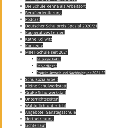
Die Schule Rehna als Arbeitsort
Berufsorientierung
Podcast
Deutscher Schulpreis Spezial 2020/21
Kooperatives Lernen
Käthe Kollwitz
Konzepte
MINT-Schule seit 2021
AG Junge Imker
Papierflieger
Projekt Umwelt und Nachhaltigkeit 2021-22
Schulsozialarbeit
Kleine Schulwerkstatt
Große Schulwerkstatt
Unterrichtszeiten
Wahlpflichtunterricht
Angebote: Ganztagsschule
Hortbetreuung
Lichterlauf