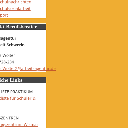
chulnachrichten
chulsozialarbeit
port
kt Berufsberater
sagentur
beit Schwerin
 Wolter
728-234
.Wolter2@arbeitsagentur.de
iche Links
LISTE PRAKTIKUM
liste für Schüler &
SZENTREN
ungszentrum Wismar