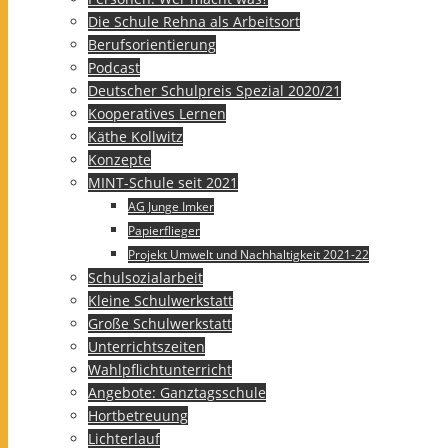
Die Schule Rehna als Arbeitsort
Berufsorientierung
Podcast
Deutscher Schulpreis Spezial 2020/21
Kooperatives Lernen
Käthe Kollwitz
Konzepte
MINT-Schule seit 2021
AG Junge Imker
Papierflieger
Projekt Umwelt und Nachhaltigkeit 2021-22
Schulsozialarbeit
Kleine Schulwerkstatt
Große Schulwerkstatt
Unterrichtszeiten
Wahlpflichtunterricht
Angebote: Ganztagsschule
Hortbetreuung
Lichterlauf