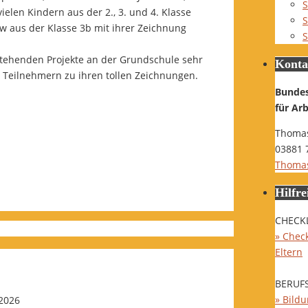
S
elen Kindern aus der 2., 3. und 4. Klasse
S
low aus der Klasse 3b mit ihrer Zeichnung
S
rstehenden Projekte an der Grundschule sehr
Konta
 Teilnehmern zu ihren tollen Zeichnungen.
Bunde
für Ar
Thomas
03881 
Thomas
Hilfre
CHECK
» Check
Eltern
BERUF
» Bild
 2026