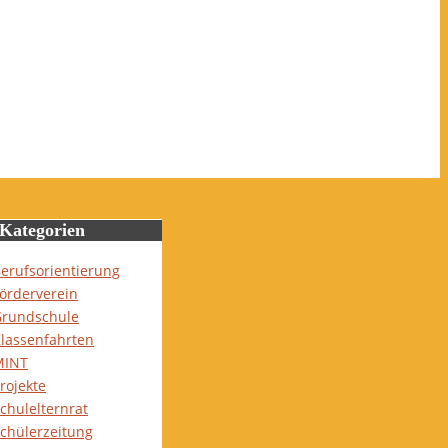
Kategorien
erufsorientierung
örderverein
rundschule
lassenfahrten
MINT
rojekte
chulelternrat
chülerzeitung