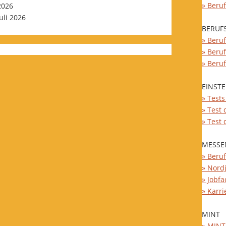
» Beru
 2026
Juli 2026
BERUF
» Beruf
» Beru
» Beru
EINST
» Test
» Test
» Test
MESSE
» Beru
» Nord
» Jobfa
» Karri
MINT
» MINT