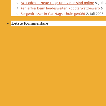
AG Podcast: Neue Folge und Video sind online
8. Juli
Fehlerfrei beim landesweiten Roboterwettbewerb
6. 
Sorgenfresser in Ganztagsschule genäht
2. Juli 2026
Letzte Kommentare