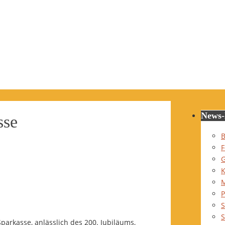
News-
sse
B
F
G
K
P
S
S
arkasse, anlässlich des 200. Jubiläums,