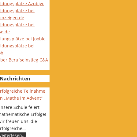
ildungsplätze Azubiyo
ildungsplätze bei
nanzeigen.de
ildungsplätze bei
se.de
lungsplätze bei Jooble
ildungsplätze bei
ob
eber Berufseinstieg C&A
Nachrichten
rfolgreiche Teilnahme
n „Mathe im Advent“
nsere Schule feiert
athematische Erfolge!
ir freuen uns, die
rfolgreiche…
eiterlesen...