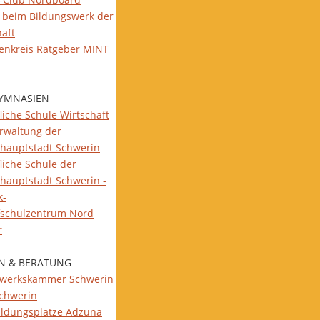
 beim Bildungswerk der
haft
ienkreis Ratgeber MINT
YMNASIEN
liche Schule Wirtschaft
rwaltung der
hauptstadt Schwerin
liche Schule der
hauptstadt Schwerin -
k-
fschulzentrum Nord
r
N & BERATUNG
werkskammer Schwerin
Schwerin
ildungsplätze Adzuna