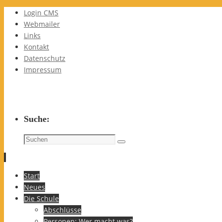
Login CMS
Webmailer
Links
Kontakt
Datenschutz
Impressum
Suche:
Suchen
Suchen
nach:
Zum
Start
Inhalt
Neues
springen
Die Schule
Abschlüsse
Personen: Wer macht was?