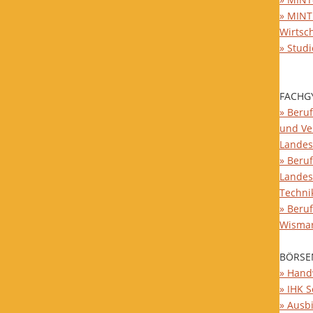
» MINT
Wirtsc
» Stud
FACHG
» Beruf
und Ve
Landes
» Beruf
Landes
Techni
» Beru
Wisma
BÖRSE
» Hand
» IHK 
» Ausb