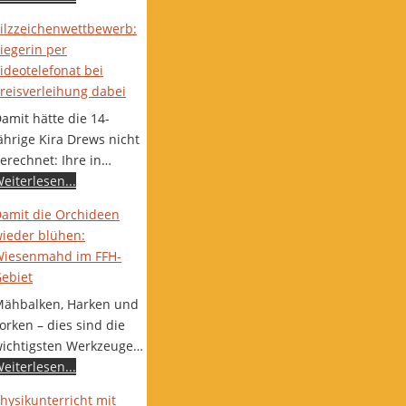
ilzzeichenwettbewerb:
iegerin per
ideotelefonat bei
reisverleihung dabei
amit hätte die 14-
ährige Kira Drews nicht
erechnet: Ihre in…
eiterlesen...
amit die Orchideen
ieder blühen:
iesenmahd im FFH-
ebiet
ähbalken, Harken und
orken – dies sind die
ichtigsten Werkzeuge…
eiterlesen...
hysikunterricht mit