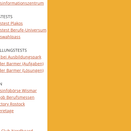
fsinformationszentrum
STESTS
stest Plakos
fstest Berufe-Universum
fswahlpass
ELLUNGSTESTS
s bei Ausbildungspark
 der Barmer (Aufgaben)
 der Barmer (Lösungen)
N
fsinfobörse Wismar
job Berufsmessen
ctory Rostock
eretage
-Club Nordboard