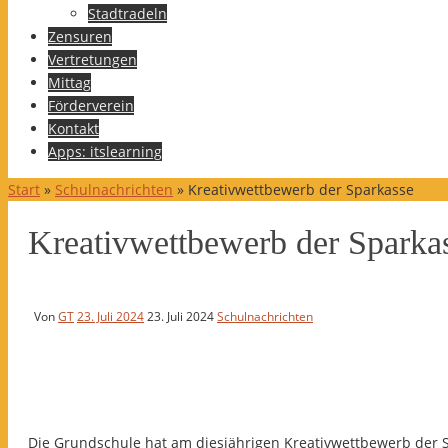
Stadtradeln
Zensuren
Vertretungen
Mittag
Förderverein
Kontakt
Apps: itslearning
Start
»
Schulnachrichten
»
Kreativwettbewerb der Sparkasse
Kreativwettbewerb der Sparka
Von
GT
23. Juli 2024
23. Juli 2024
Schulnachrichten
Die Grundschule hat am diesjährigen Kreativwettbewerb der Sp