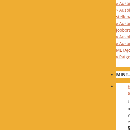
» Ausb
» Ausb
stelle
» Ausb
jobbör
» Ausbi
» Ausb
METAJ
» Ratg
MINT-
E
a
U
m
W
e
W