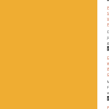
P
S
V
P
D
j
g
W
D
w
W
G
M
F
w
W
P