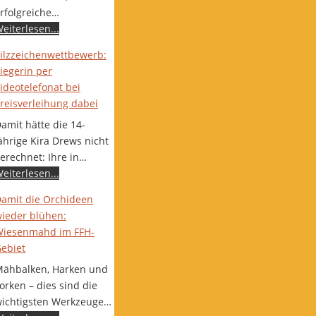
rfolgreiche…
eiterlesen...
ilzzeichenwettbewerb:
iegerin per
ideotelefonat bei
reisverleihung dabei
amit hätte die 14-
ährige Kira Drews nicht
erechnet: Ihre in…
eiterlesen...
amit die Orchideen
ieder blühen:
iesenmahd im FFH-
ebiet
ähbalken, Harken und
orken – dies sind die
ichtigsten Werkzeuge…