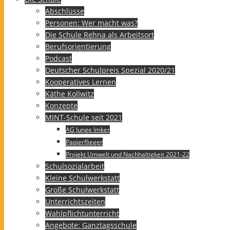
Abschlüsse
Personen: Wer macht was?
Die Schule Rehna als Arbeitsort
Berufsorientierung
Podcast
Deutscher Schulpreis Spezial 2020/21
Kooperatives Lernen
Käthe Kollwitz
Konzepte
MINT-Schule seit 2021
AG Junge Imker
Papierflieger
Projekt Umwelt und Nachhaltigkeit 2021-22
Schulsozialarbeit
Kleine Schulwerkstatt
Große Schulwerkstatt
Unterrichtszeiten
Wahlpflichtunterricht
Angebote: Ganztagsschule