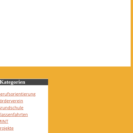
Kategorien
erufsorientierung
örderverein
rundschule
lassenfahrten
MINT
rojekte