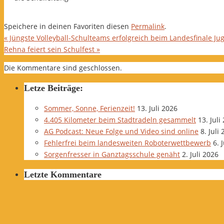
Speichere in deinen Favoriten diesen
Permalink
.
«
Jüngste Volleyball-Schulteams erfolgreich beim Landesfinale Jug
Rehna feiert sein Schulfest
»
Die Kommentare sind geschlossen.
Letze Beiträge:
Sommer, Sonne, Ferienzeit!
13. Juli 2026
4.405 Kilometer beim Stadtradeln gesammelt
13. Juli
AG Podcast: Neue Folge und Video sind online
8. Juli
Fehlerfrei beim landesweiten Roboterwettbewerb
6. 
Sorgenfresser in Ganztagsschule genäht
2. Juli 2026
Letzte Kommentare