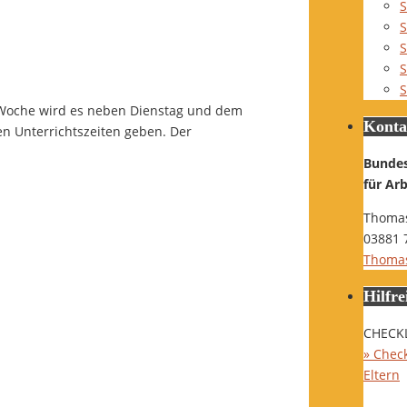
S
S
S
S
S
 Woche wird es neben Dienstag und dem
Konta
en Unterrichtszeiten geben. Der
Bunde
für Ar
Thomas
03881 
Thomas
Hilfre
CHECK
» Check
Eltern