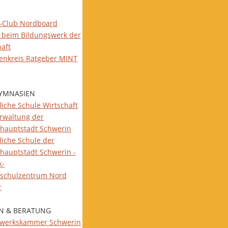
-Club Nordboard
 beim Bildungswerk der
haft
ienkreis Ratgeber MINT
YMNASIEN
liche Schule Wirtschaft
rwaltung der
hauptstadt Schwerin
liche Schule der
hauptstadt Schwerin -
k-
fschulzentrum Nord
r
N & BERATUNG
werkskammer Schwerin