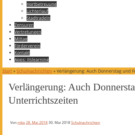
Hortbetreuung
Lichterlauf
Stadtradeln
Zensuren
Vertretungen
Mittag
Förderverein
Kontakt
Apps: itslearning
Start
»
Schulnachrichten
»
Verlängerung: Auch Donnerstag und Fre
Verlängerung: Auch Donnerstag
Unterrichtszeiten
Von
mbo
28. Mai 2018
30. Mai 2018
Schulnachrichten