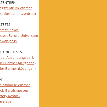
SZENTREN
ungszentrum Wismar
fsinformationszentrum
STESTS
stest Plakos
fstest Berufe-Universum
fswahlpass
ELLUNGSTESTS
s bei Ausbildungspark
 der Barmer (Aufgaben)
 der Barmer (Lösungen)
N
fsinfobörse Wismar
job Berufsmessen
ctory Rostock
eretage