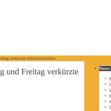
itag verkürzte Unterrichtszeiten
News-
 und Freitag verkürzte
B
F
G
K
P