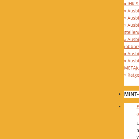
» IHK 
» Ausb
» Ausb
» Ausb
stelle
» Ausb
jobbör
» Ausbi
» Ausb
METAJ
» Ratg
MINT-
E
a
U
m
W