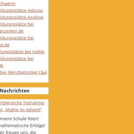
Schwerin
ildungsplätze Adzuna
ildungsplätze Azubiyo
ildungsplätze bei
nanzeigen.de
ildungsplätze bei
se.de
lungsplätze bei Jooble
ildungsplätze bei
ob
eber Berufseinstieg C&A
Nachrichten
rfolgreiche Teilnahme
n „Mathe im Advent“
nsere Schule feiert
athematische Erfolge!
ir freuen uns, die