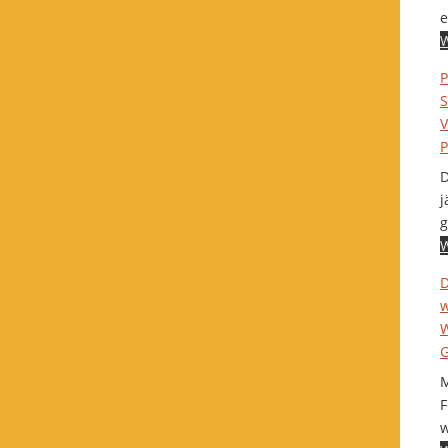
e
W
P
S
V
P
D
j
g
W
D
w
W
G
M
F
w