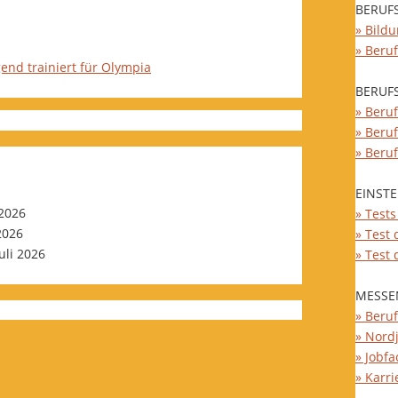
BERUF
» Bild
» Beru
end trainiert für Olympia
BERUF
» Beruf
» Beru
» Beru
EINST
 2026
» Test
 2026
» Test
Juli 2026
» Test
MESSE
» Beru
» Nord
» Jobfa
» Karri