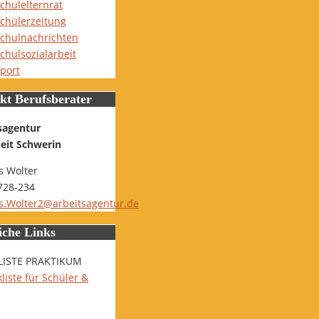
chulelternrat
chülerzeitung
chulnachrichten
chulsozialarbeit
port
kt Berufsberater
sagentur
beit Schwerin
 Wolter
728-234
.Wolter2@arbeitsagentur.de
iche Links
LISTE PRAKTIKUM
liste für Schüler &