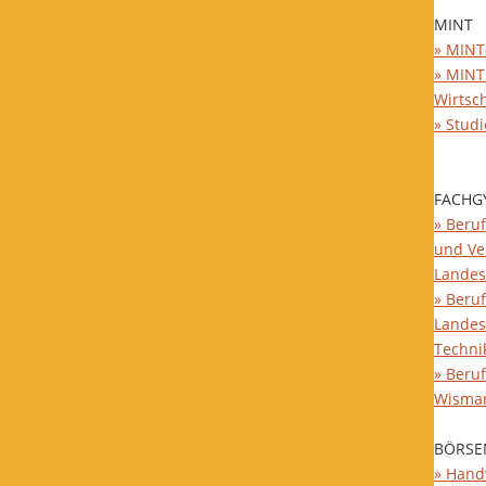
MINT
» MINT
» MINT
Wirtsc
» Stud
FACHG
» Beruf
und Ve
Landes
» Beruf
Landes
Techni
» Beru
Wisma
BÖRSE
» Hand