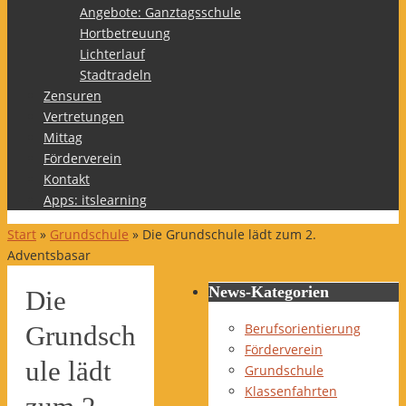
Angebote: Ganztagsschule
Hortbetreuung
Lichterlauf
Stadtradeln
Zensuren
Vertretungen
Mittag
Förderverein
Kontakt
Apps: itslearning
Start
»
Grundschule
»
Die Grundschule lädt zum 2.
Adventsbasar
News-Kategorien
Die
Berufsorientierung
Grundsch
Förderverein
ule lädt
Grundschule
Klassenfahrten