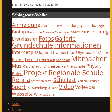
Stephanie Hofschlaeger / pixelio.de
Schlagwort-Wolke
Anmeldung
Biologie
Ausbildungsplatz
Astronomie
Einschulung
Biotop
Busschule
Corona
Czarnkow
DSGVO
Fotos
Gallerie
Erstklässler
Grundschule
Informationen
Internet
JtfO
Jugend trainiert für Olympia
Kreisfinale
Mitmachen
Kunst
Lernen
Lichterlauf
Minecraft
Physik
Musik
Orchester
Partnerschule
Mühlenteich
Projekt
Regionale Schule
Polen
Rehna
Schulfest
Schrottorchester
Schüleraustausch
Video
Sport
Volleyball
Sternberg
SSL
Ukraine
Webseite
WK4
zeugnis
Start
Neues