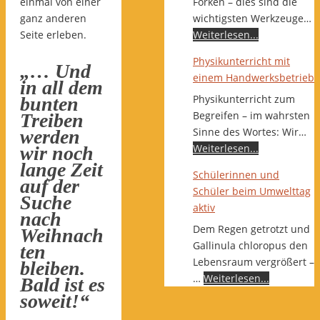
einmal von einer
Forken – dies sind die
ganz anderen
wichtigsten Werkzeuge…
Seite erleben.
Weiterlesen...
Physikunterricht mit
„… Und
einem Handwerksbetrieb
in all dem
Physikunterricht zum
bunten
Begreifen – im wahrsten
Treiben
Sinne des Wortes: Wir…
werden
Weiterlesen...
wir noch
lange Zeit
Schülerinnen und
auf der
Schüler beim Umwelttag
Suche
aktiv
nach
Dem Regen getrotzt und
Weihnach
Gallinula chloropus den
ten
Lebensraum vergrößert –
bleiben.
…
Weiterlesen...
Bald ist es
soweit!“