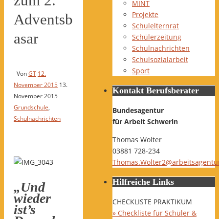
zum 2.
MINT
Projekte
Adventsb
Schulelternrat
asar
Schülerzeitung
Schulnachrichten
Schulsozialarbeit
Sport
Von
GT
12.
November 2015
13.
Kontakt Berufsberater
November 2015
Grundschule
,
Bundesagentur
Schulnachrichten
für Arbeit Schwerin
Thomas Wolter
03881 728-234
Thomas.Wolter2@arbeitsagentu
Hilfreiche Links
„Und
wieder
CHECKLISTE PRAKTIKUM
ist’s
» Checkliste für Schüler &