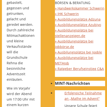
gebastelt,
BÖRSEN & BERATUNG
gegessen und
» Handwerkskammer Schwerin
getrunken,
» IHK Schwerin
gelacht und
» Ausbildungsplätze Adzuna
geredet werden.
» Ausbildungsplätze Azubiyo
Durch zahlreiche
» Ausbildungsplätze bei
Mitmachaktionen
stellenanzeigen.de
und kleine
» Ausbildungsplätze bei
Verkaufsstände
jobbörse.de
will die
» Ausbilungsplätze bei Jooble
Grundschule
» Ausbildungsplätze bei
Rehna die
METAJob
besinnliche
» Ratgeber Berufseinstieg C&A
Adventszeit
einläuten.
MINT-Nachrichten
Wie im Vorjahr
Erfolgreiche Teilnahme
wird der Abend
an „Mathe im Advent“
um 17:00 Uhr mit
einem kurzen
Unsere Schule feiert