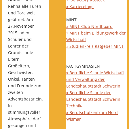
Rehna alle Türen
» Karrieretage
und Tore weit
geöffnet. Am
MINT
27.November
» MINT-Club Nordboard
2015 laden
» MINT beim Bildungswerk der
Schüler und
Wirtschaft
Lehrer der
» Studienkreis Ratgeber MINT
Grundschule
Eltern,
Großeltern,
FACHGYMNASIEN
Geschwister,
» Berufliche Schule Wirtschaft
Onkel, Tanten
und Verwaltung der
und Freunde zum
Landeshauptstadt Schwerin
zweiten
» Berufliche Schule der
Adventsbasar ein.
Landeshauptstadt Schwerin -
In
Technik-
stimmungsvoller
» Berufschulzentrum Nord
Atmosphäre darf
Wismar
gesungen und