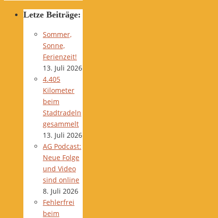
Letze Beiträge:
Sommer,
Sonne,
Ferienzeit!
13. Juli 2026
4.405
Kilometer
beim
Stadtradeln
gesammelt
13. Juli 2026
AG Podcast:
Neue Folge
und Video
sind online
8. Juli 2026
Fehlerfrei
beim