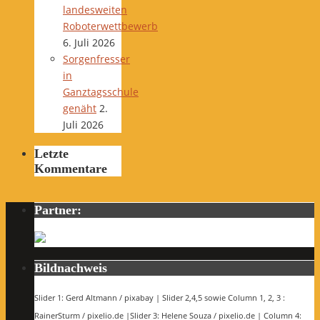
landesweiten
Roboterwettbewerb
6. Juli 2026
Sorgenfresser
in
Ganztagsschule
genäht
2.
Juli 2026
Letzte
Kommentare
Partner:
Bildnachweis
Slider 1: Gerd Altmann / pixabay | Slider 2,4,5 sowie Column 1, 2, 3 :
RainerSturm / pixelio.de |Slider 3: Helene Souza / pixelio.de | Column 4: