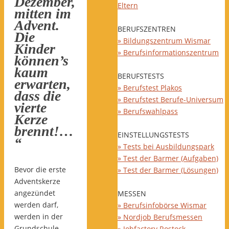
Dezember,
Eltern
mitten im
Advent.
BERUFSZENTREN
Die
» Bildungszentrum Wismar
Kinder
» Berufsinformationszentrum
können’s
kaum
BERUFSTESTS
erwarten,
» Berufstest Plakos
dass die
» Berufstest Berufe-Universum
vierte
» Berufswahlpass
Kerze
brennt!…
EINSTELLUNGSTESTS
“
» Tests bei Ausbildungspark
» Test der Barmer (Aufgaben)
Bevor die erste
» Test der Barmer (Lösungen)
Adventskerze
angezündet
MESSEN
werden darf,
» Berufsinfobörse Wismar
werden in der
» Nordjob Berufsmessen
Grundschule
» Jobfactory Rostock