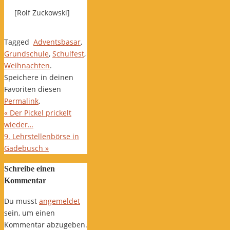
[Rolf Zuckowski]
Tagged
Adventsbasar
,
Grundschule
,
Schulfest
,
Weihnachten
.
Speichere in deinen
Favoriten diesen
Permalink
.
«
Der Pickel prickelt
wieder…
9. Lehrstellenbörse in
Gadebusch
»
Schreibe einen
Kommentar
Du musst
angemeldet
sein, um einen
Kommentar abzugeben.