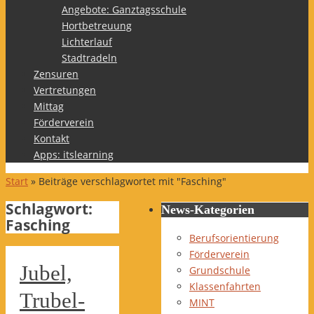
Angebote: Ganztagsschule
Hortbetreuung
Lichterlauf
Stadtradeln
Zensuren
Vertretungen
Mittag
Förderverein
Kontakt
Apps: itslearning
Start
»
Beiträge verschlagwortet mit "Fasching"
Schlagwort:
News-Kategorien
Fasching
Berufsorientierung
Förderverein
Jubel,
Grundschule
Klassenfahrten
Trubel-
MINT