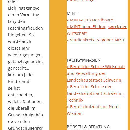
oder
Lieblingsganove
MINT
einen Vormittag
» MINT-Club Nordboard
lang den
» MINT beim Bildungswerk der
Faschingsfreuden
Wirtschaft
hingeben. So
» Studienkreis Ratgeber MINT
wurde auch
dieses Jahr
wieder gesungen,
FACHGYMNASIEN
getanzt, getaucht,
» Berufliche Schule Wirtschaft
genascht…
und Verwaltung der
kurzum jedes
Landeshauptstadt Schwerin
Kind konnte
» Berufliche Schule der
selbst
Landeshauptstadt Schwerin -
entscheiden,
Technik-
welche Stationen,
» Berufschulzentrum Nord
die überall im
Wismar
Grundschulgebäu
de von den
BÖRSEN & BERATUNG
Grundschullehrkr