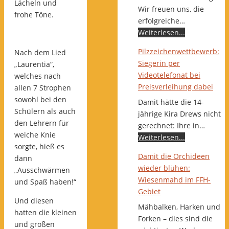
Lächeln und
Wir freuen uns, die
frohe Töne.
erfolgreiche…
Weiterlesen...
Pilzzeichenwettbewerb:
Nach dem Lied
Siegerin per
„Laurentia“,
Videotelefonat bei
welches nach
Preisverleihung dabei
allen 7 Strophen
sowohl bei den
Damit hätte die 14-
Schülern als auch
jährige Kira Drews nicht
den Lehrern für
gerechnet: Ihre in…
weiche Knie
Weiterlesen...
sorgte, hieß es
Damit die Orchideen
dann
wieder blühen:
„Ausschwärmen
Wiesenmahd im FFH-
und Spaß haben!“
Gebiet
Und diesen
Mähbalken, Harken und
hatten die kleinen
Forken – dies sind die
und großen