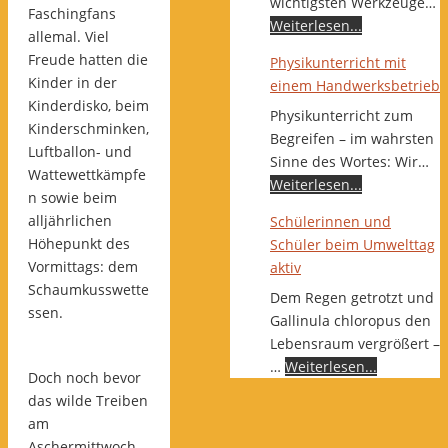
wichtigsten Werkzeuge…
Faschingfans
Weiterlesen...
allemal. Viel
Freude hatten die
Physikunterricht mit
Kinder in der
einem Handwerksbetrieb
Kinderdisko, beim
Physikunterricht zum
Kinderschminken,
Begreifen – im wahrsten
Luftballon- und
Sinne des Wortes: Wir…
Wattewettkämpfe
Weiterlesen...
n sowie beim
alljährlichen
Schülerinnen und
Höhepunkt des
Schüler beim Umwelttag
Vormittags: dem
aktiv
Schaumkusswette
Dem Regen getrotzt und
ssen.
Gallinula chloropus den
Lebensraum vergrößert –
…
Weiterlesen...
Doch noch bevor
das wilde Treiben
am
Aschermittwoch,