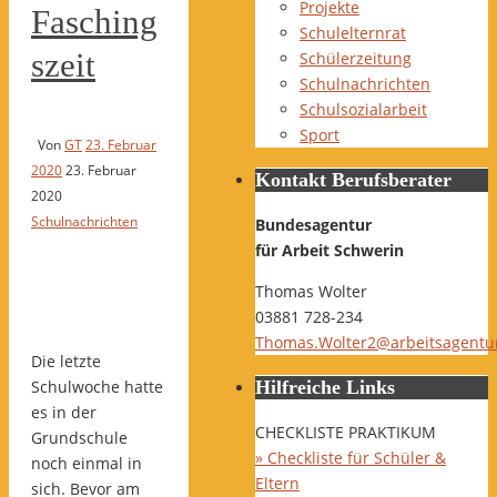
Projekte
Fasching
Schulelternrat
szeit
Schülerzeitung
Schulnachrichten
Schulsozialarbeit
Sport
Von
GT
23. Februar
2020
23. Februar
Kontakt Berufsberater
2020
Schulnachrichten
Bundesagentur
für Arbeit Schwerin
Thomas Wolter
03881 728-234
Thomas.Wolter2@arbeitsagentu
Die letzte
Schulwoche hatte
Hilfreiche Links
es in der
CHECKLISTE PRAKTIKUM
Grundschule
» Checkliste für Schüler &
noch einmal in
Eltern
sich. Bevor am