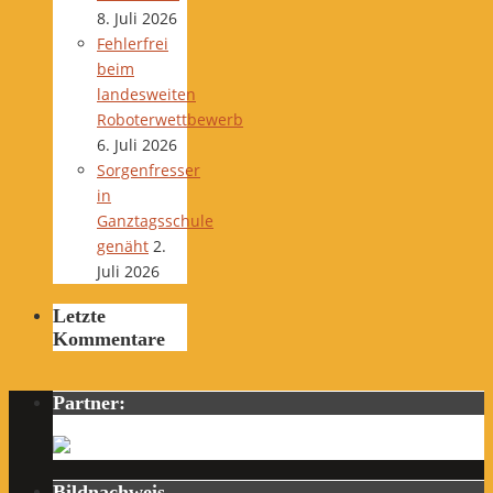
8. Juli 2026
Fehlerfrei
beim
landesweiten
Roboterwettbewerb
6. Juli 2026
Sorgenfresser
in
Ganztagsschule
genäht
2.
Juli 2026
Letzte
Kommentare
Partner:
Bildnachweis