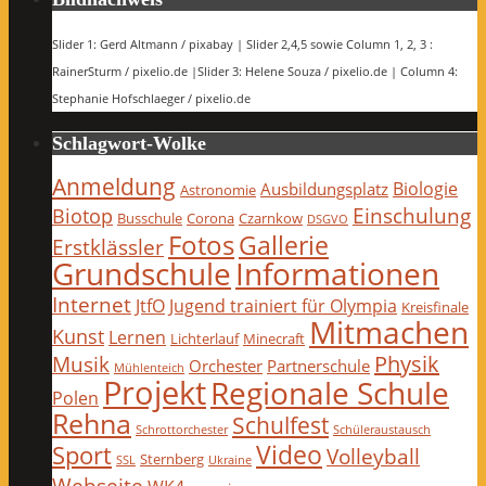
Slider 1: Gerd Altmann / pixabay | Slider 2,4,5 sowie Column 1, 2, 3 :
RainerSturm / pixelio.de |Slider 3: Helene Souza / pixelio.de | Column 4:
Stephanie Hofschlaeger / pixelio.de
Schlagwort-Wolke
Anmeldung
Biologie
Ausbildungsplatz
Astronomie
Einschulung
Biotop
Busschule
Corona
Czarnkow
DSGVO
Fotos
Gallerie
Erstklässler
Grundschule
Informationen
Internet
JtfO
Jugend trainiert für Olympia
Kreisfinale
Mitmachen
Kunst
Lernen
Lichterlauf
Minecraft
Physik
Musik
Orchester
Partnerschule
Mühlenteich
Projekt
Regionale Schule
Polen
Rehna
Schulfest
Schrottorchester
Schüleraustausch
Video
Sport
Volleyball
Sternberg
SSL
Ukraine
Webseite