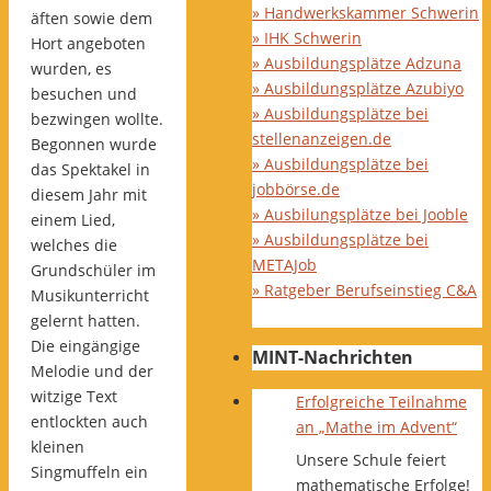
» Handwerkskammer Schwerin
äften sowie dem
» IHK Schwerin
Hort angeboten
» Ausbildungsplätze Adzuna
wurden, es
» Ausbildungsplätze Azubiyo
besuchen und
» Ausbildungsplätze bei
bezwingen wollte.
stellenanzeigen.de
Begonnen wurde
» Ausbildungsplätze bei
das Spektakel in
jobbörse.de
diesem Jahr mit
» Ausbilungsplätze bei Jooble
einem Lied,
» Ausbildungsplätze bei
welches die
METAJob
Grundschüler im
» Ratgeber Berufseinstieg C&A
Musikunterricht
gelernt hatten.
Die eingängige
MINT-Nachrichten
Melodie und der
witzige Text
Erfolgreiche Teilnahme
entlockten auch
an „Mathe im Advent“
kleinen
Unsere Schule feiert
Singmuffeln ein
mathematische Erfolge!