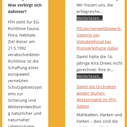
Wir freuen uns, die
Was verbirgt sich
erfolgreiche…
dahinter?
Weiterlesen...
FFH steht für EG-
Pilzzeichenwettbewerb:
Richtlinie Fauna,
Siegerin per
Flora, Habitate.
Videotelefonat bei
Ziel dieser am
Preisverleihung dabei
21.5.1992
verabschiedeten
Damit hätte die 14-
Richtlinie ist die
jährige Kira Drews nicht
Schaffung eines
gerechnet: Ihre in…
europaweit
Weiterlesen...
vernetzten
Damit die Orchideen
Schutzgebietssyst
wieder blühen:
ems zur
Wiesenmahd im FFH-
Sicherung und
Gebiet
Weiterentwicklun
g natürlicher und
Mähbalken, Harken und
naturnaher
Forken – dies sind die
Lebensräume