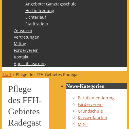
Angebote: Ganztagsschule
Hortbetreuung
Lichterlauf
Stadtradeln
Zensuren
Vertretungen
Mittag
Förderverein
Kontakt
Apps: itslearning
Start
»
Pflege des FFH-Gebietes Radegast
News-Kategorien
Pflege
Berufsorientierung
des FFH-
Förderverein
Gebietes
Grundschule
Klassenfahrten
Radegast
MINT