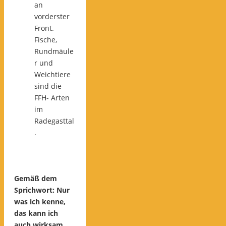
an
vorderster
Front.
Fische,
Rundmäule
r und
Weichtiere
sind die
FFH- Arten
im
Radegasttal
.
Gemäß dem
Sprichwort: Nur
was ich kenne,
das kann ich
auch wirksam