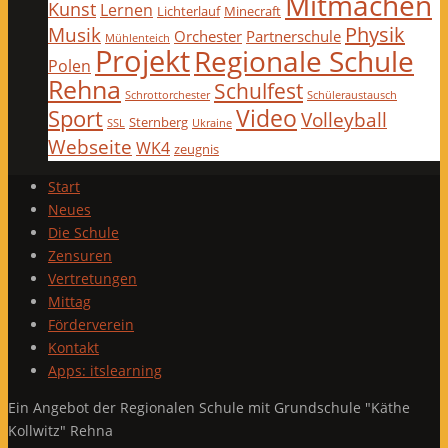
Mitmachen
Kunst
Lernen
Lichterlauf
Minecraft
Physik
Musik
Orchester
Partnerschule
Mühlenteich
Projekt
Regionale Schule
Polen
Rehna
Schulfest
Schrottorchester
Schüleraustausch
Video
Sport
Volleyball
Sternberg
SSL
Ukraine
Webseite
WK4
zeugnis
Start
Neues
Die Schule
Zensuren
Vertretungen
Mittag
Förderverein
Kontakt
Apps: itslearning
Ein Angebot der Regionalen Schule mit Grundschule "Käthe
Kollwitz" Rehna