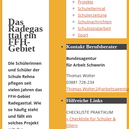
Projekte
Schulelternrat
Schülerzeitung
Das
Schulnachrichten
Radegas
Schulsozialarbeit
ttal ein
Sport
FFH-
Gebiet
Kontakt Berufsberater
Bundesagentur
Die Schülerinnen
für Arbeit Schwerin
und Schüler der
Thomas Wolter
Schule Rehna
03881 728-234
pflegen seit
Thomas.Wolter2@arbeitsagentu
vielen Jahren das
FFH-Gebiet
Hilfreiche Links
Radegasttal. Wie
so häufig steht
CHECKLISTE PRAKTIKUM
und fällt ein
» Checkliste für Schüler &
solches Projekt
Eltern