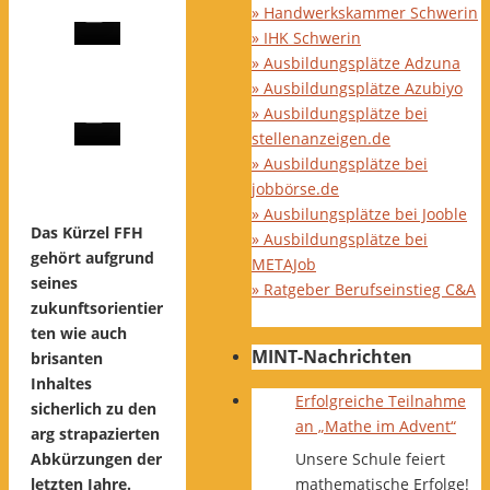
» Handwerkskammer Schwerin
» IHK Schwerin
» Ausbildungsplätze Adzuna
» Ausbildungsplätze Azubiyo
» Ausbildungsplätze bei
stellenanzeigen.de
» Ausbildungsplätze bei
jobbörse.de
» Ausbilungsplätze bei Jooble
Das Kürzel FFH
» Ausbildungsplätze bei
gehört aufgrund
METAJob
seines
» Ratgeber Berufseinstieg C&A
zukunftsorientier
ten wie auch
MINT-Nachrichten
brisanten
Inhaltes
Erfolgreiche Teilnahme
sicherlich zu den
an „Mathe im Advent“
arg strapazierten
Unsere Schule feiert
Abkürzungen der
mathematische Erfolge!
letzten Jahre.