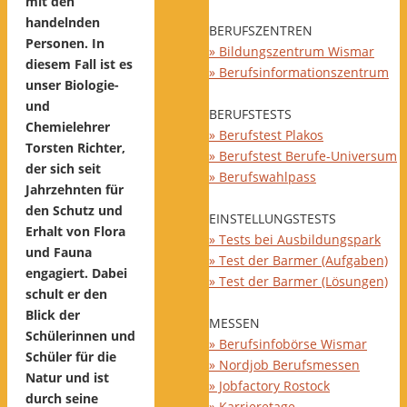
mit den
handelnden
BERUFSZENTREN
Personen. In
» Bildungszentrum Wismar
diesem Fall ist es
» Berufsinformationszentrum
unser Biologie-
und
BERUFSTESTS
Chemielehrer
» Berufstest Plakos
Torsten Richter,
» Berufstest Berufe-Universum
der sich seit
» Berufswahlpass
Jahrzehnten für
den Schutz und
EINSTELLUNGSTESTS
Erhalt von Flora
» Tests bei Ausbildungspark
und Fauna
» Test der Barmer (Aufgaben)
engagiert. Dabei
» Test der Barmer (Lösungen)
schult er den
Blick der
MESSEN
Schülerinnen und
» Berufsinfobörse Wismar
Schüler für die
» Nordjob Berufsmessen
Natur und ist
» Jobfactory Rostock
durch seine
» Karrieretage