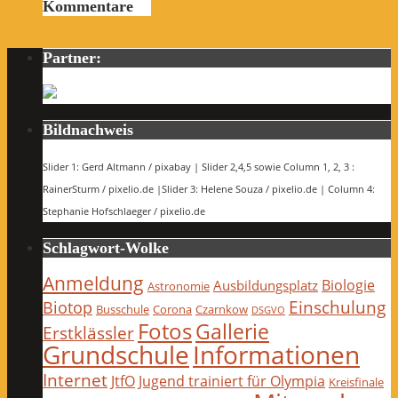
Kommentare
Partner:
Bildnachweis
Slider 1: Gerd Altmann / pixabay | Slider 2,4,5 sowie Column 1, 2, 3 :
RainerSturm / pixelio.de |Slider 3: Helene Souza / pixelio.de | Column 4:
Stephanie Hofschlaeger / pixelio.de
Schlagwort-Wolke
Anmeldung
Biologie
Ausbildungsplatz
Astronomie
Einschulung
Biotop
Busschule
Corona
Czarnkow
DSGVO
Fotos
Gallerie
Erstklässler
Grundschule
Informationen
Internet
JtfO
Jugend trainiert für Olympia
Kreisfinale