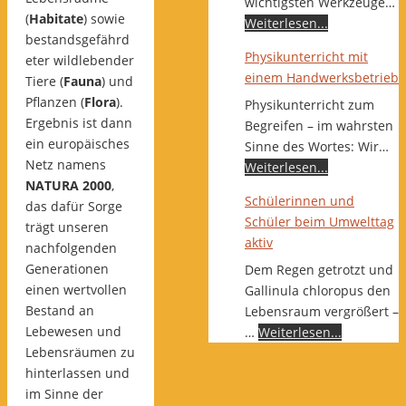
wichtigsten Werkzeuge…
(
Habitate
) sowie
Weiterlesen...
bestandsgefährd
Physikunterricht mit
eter wildlebender
einem Handwerksbetrieb
Tiere (
Fauna
) und
Pflanzen (
Flora
).
Physikunterricht zum
Ergebnis ist dann
Begreifen – im wahrsten
ein europäisches
Sinne des Wortes: Wir…
Netz namens
Weiterlesen...
NATURA 2000
,
Schülerinnen und
das dafür Sorge
Schüler beim Umwelttag
trägt unseren
aktiv
nachfolgenden
Generationen
Dem Regen getrotzt und
einen wertvollen
Gallinula chloropus den
Bestand an
Lebensraum vergrößert –
Lebewesen und
…
Weiterlesen...
Lebensräumen zu
hinterlassen und
im Sinne der