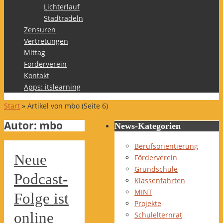
Lichterlauf
Stadtradeln
Zensuren
Vertretungen
Mittag
Förderverein
Kontakt
Apps: itslearning
Start
»
Artikel von mbo
(Seite 6)
Autor:
mbo
News-Kategorien
Berufsorientierung
Neue
Förderverein
Grundschule
Podcast-
Klassenfahrten
MINT
Folge ist
Projekte
online
Schulelternrat