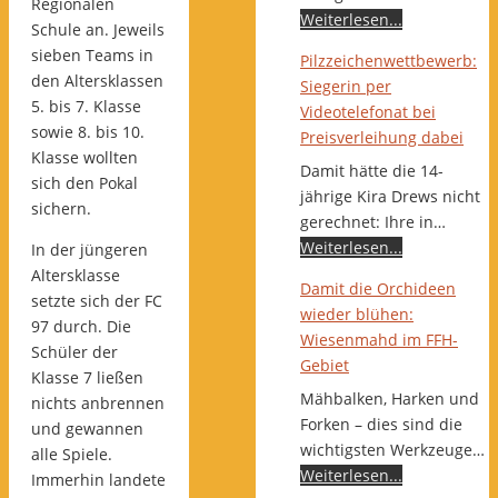
Regionalen
Weiterlesen...
Schule an. Jeweils
sieben Teams in
Pilzzeichenwettbewerb:
den Altersklassen
Siegerin per
5. bis 7. Klasse
Videotelefonat bei
sowie 8. bis 10.
Preisverleihung dabei
Klasse wollten
Damit hätte die 14-
sich den Pokal
jährige Kira Drews nicht
sichern.
gerechnet: Ihre in…
Weiterlesen...
In der jüngeren
Altersklasse
Damit die Orchideen
setzte sich der FC
wieder blühen:
97 durch. Die
Wiesenmahd im FFH-
Schüler der
Gebiet
Klasse 7 ließen
Mähbalken, Harken und
nichts anbrennen
Forken – dies sind die
und gewannen
wichtigsten Werkzeuge…
alle Spiele.
Weiterlesen...
Immerhin landete