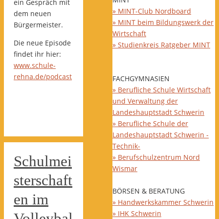
ein Gespräch mit
» MINT-Club Nordboard
dem neuen
» MINT beim Bildungswerk der
Bürgermeister.
Wirtschaft
Die neue Episode
» Studienkreis Ratgeber MINT
findet ihr hier:
www.schule-
rehna.de/podcast
FACHGYMNASIEN
» Berufliche Schule Wirtschaft
und Verwaltung der
Landeshauptstadt Schwerin
» Berufliche Schule der
Landeshauptstadt Schwerin -
Technik-
» Berufschulzentrum Nord
Schulmei
Wismar
sterschaft
BÖRSEN & BERATUNG
en im
» Handwerkskammer Schwerin
» IHK Schwerin
Volleybal