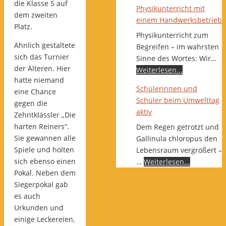
die Klasse 5 auf
Physikunterricht mit
dem zweiten
einem Handwerksbetrieb
Platz.
Physikunterricht zum
Ähnlich gestaltete
Begreifen – im wahrsten
sich das Turnier
Sinne des Wortes: Wir…
der Älteren. Hier
Weiterlesen...
hatte niemand
Schülerinnen und
eine Chance
Schüler beim Umwelttag
gegen die
aktiv
Zehntklässler „Die
harten Reiners“.
Dem Regen getrotzt und
Sie gewannen alle
Gallinula chloropus den
Spiele und holten
Lebensraum vergrößert –
sich ebenso einen
…
Weiterlesen...
Pokal. Neben dem
Siegerpokal gab
es auch
Urkunden und
einige Leckereien,