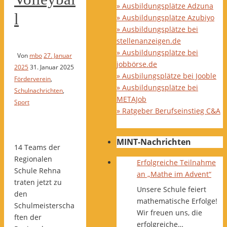
» Ausbildungsplätze Adzuna
l
» Ausbildungsplätze Azubiyo
» Ausbildungsplätze bei
stellenanzeigen.de
» Ausbildungsplätze bei
Von
mbo
27. Januar
jobbörse.de
2025
31. Januar 2025
» Ausbilungsplätze bei Jooble
Förderverein
,
» Ausbildungsplätze bei
Schulnachrichten
,
METAJob
Sport
» Ratgeber Berufseinstieg C&A
MINT-Nachrichten
14 Teams der
Regionalen
Erfolgreiche Teilnahme
Schule Rehna
an „Mathe im Advent“
traten jetzt zu
Unsere Schule feiert
den
mathematische Erfolge!
Schulmeisterscha
Wir freuen uns, die
ften der
erfolgreiche…