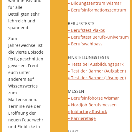
war intensiv und
» Bildungszentrum Wismar
für alle
» Berufsinformationszentrum
Beteiligten sehr
lehrreich und
BERUFSTESTS
spannend.
» Berufstest Plakos
» Berufstest Berufe-Universum
Zum
» Berufswahlpass
Jahreswechsel ist
die vierte Episode
EINSTELLUNGSTESTS
fertig geschnitten
» Tests bei Ausbildungspark
gewesen. Freut
» Test der Barmer (Aufgaben)
euch unter
» Test der Barmer (Lösungen)
anderem auf
Wissenswertes
MESSEN
zum
» Berufsinfobörse Wismar
Martensmann,
» Nordjob Berufsmessen
Termine wie der
» Jobfactory Rostock
Eröffnung der
» Karrieretage
neuen Feuerwehr
und Einblicke in
MINT