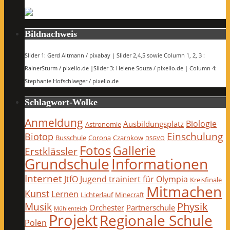
Bildnachweis
Slider 1: Gerd Altmann / pixabay | Slider 2,4,5 sowie Column 1, 2, 3 :
RainerSturm / pixelio.de |Slider 3: Helene Souza / pixelio.de | Column 4:
Stephanie Hofschlaeger / pixelio.de
Schlagwort-Wolke
Anmeldung
Biologie
Ausbildungsplatz
Astronomie
Einschulung
Biotop
Busschule
Corona
Czarnkow
DSGVO
Fotos
Gallerie
Erstklässler
Grundschule
Informationen
Internet
JtfO
Jugend trainiert für Olympia
Kreisfinale
Mitmachen
Kunst
Lernen
Lichterlauf
Minecraft
Physik
Musik
Orchester
Partnerschule
Mühlenteich
Projekt
Regionale Schule
Polen