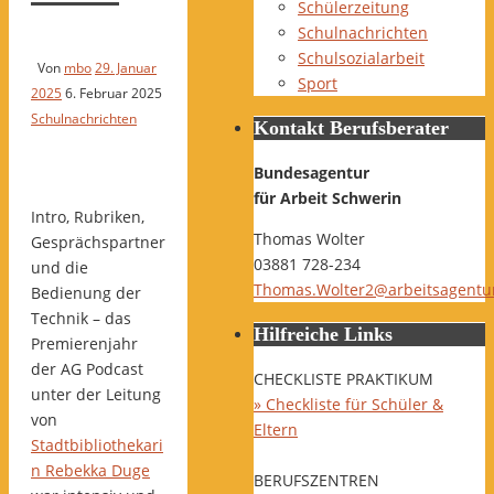
Schülerzeitung
Schulnachrichten
Schulsozialarbeit
Von
mbo
29. Januar
Sport
2025
6. Februar 2025
Schulnachrichten
Kontakt Berufsberater
Bundesagentur
für Arbeit Schwerin
Intro, Rubriken,
Thomas Wolter
Gesprächspartner
03881 728-234
und die
Thomas.Wolter2@arbeitsagentu
Bedienung der
Technik – das
Hilfreiche Links
Premierenjahr
der AG Podcast
CHECKLISTE PRAKTIKUM
unter der Leitung
» Checkliste für Schüler &
von
Eltern
Stadtbibliothekari
n Rebekka Duge
BERUFSZENTREN