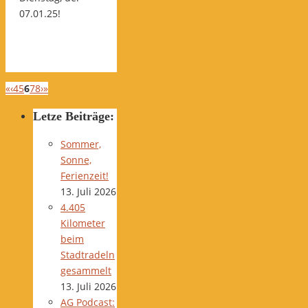
07.01.25!
«
‹
4
5
6
7
8
›
»
Letze Beiträge:
Sommer,
Sonne,
Ferienzeit!
13. Juli 2026
4.405
Kilometer
beim
Stadtradeln
gesammelt
13. Juli 2026
AG Podcast: