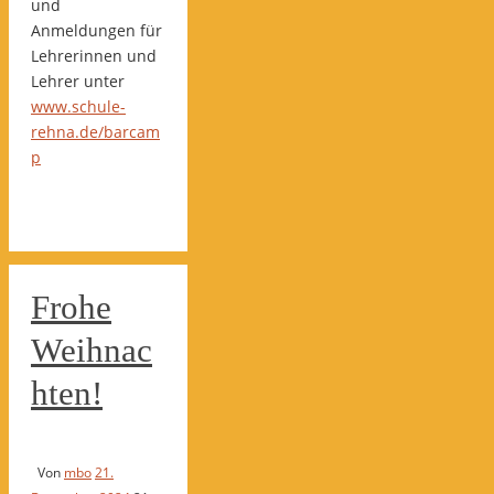
und
Anmeldungen für
Lehrerinnen und
Lehrer unter
www.schule-
rehna.de/barcam
p
Frohe
Weihnac
hten!
Von
mbo
21.