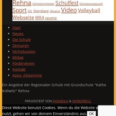
Rehna
Schulfest
Schrottorchester
Schüleraustausch
Video
Sport
Volleyball
Sternberg
SSL
Ukraine
Webseite
WK4
zeugnis
Start
Neues
Die Schule
Zensuren
Vertretungen
Mittag
Förderverein
Kontakt
Apps: itslearning
Ein Angebot der Regionalen Schule mit Grundschule "Käthe
Kollwitz" Rehna
PRÄSENTIERT VON
PARABOLA
&
WORDPRESS.
Diese Website benutzt Cookies. Wenn du die Website weiter
nutzt, gehen wir von deinem Einverständnis aus.
OK