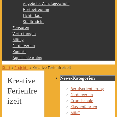
Angebote: Ganztagsschule
Hortbetreuung
Lichterlauf
Stadtradeln
Zensuren
Vertretungen
Mittag
Förderverein
Kontakt
Apps: itslearning
Start
»
Projekte
»
Kreative Ferienfreizeit
News-Kategorien
Kreative
Berufsorientierung
Ferienfre
Förderverein
izeit
Grundschule
Klassenfahrten
MINT