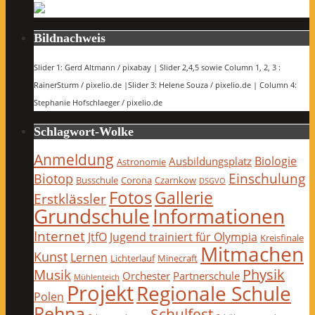
Bildnachweis
Slider 1: Gerd Altmann / pixabay | Slider 2,4,5 sowie Column 1, 2, 3 :
RainerSturm / pixelio.de |Slider 3: Helene Souza / pixelio.de | Column 4:
Stephanie Hofschlaeger / pixelio.de
Schlagwort-Wolke
Anmeldung
Biologie
Ausbildungsplatz
Astronomie
Einschulung
Biotop
Busschule
Corona
Czarnkow
DSGVO
Fotos
Gallerie
Erstklässler
Grundschule
Informationen
Internet
JtfO
Jugend trainiert für Olympia
Kreisfinale
Mitmachen
Kunst
Lernen
Lichterlauf
Minecraft
Physik
Musik
Orchester
Partnerschule
Mühlenteich
Projekt
Regionale Schule
Polen
Rehna
Schulfest