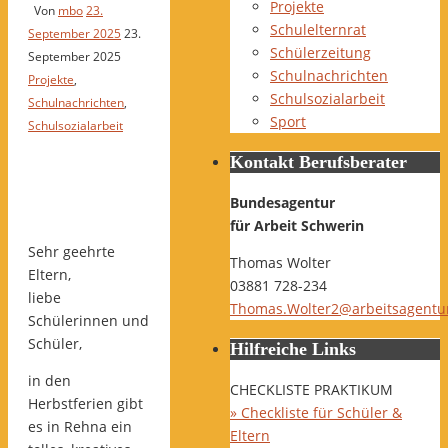
Projekte
Von
mbo
23.
Schulelternrat
September 2025
23.
Schülerzeitung
September 2025
Schulnachrichten
Projekte
,
Schulsozialarbeit
Schulnachrichten
,
Sport
Schulsozialarbeit
Kontakt Berufsberater
Bundesagentur
für Arbeit Schwerin
Sehr geehrte
Thomas Wolter
Eltern,
03881 728-234
liebe
Thomas.Wolter2@arbeitsagentu
Schülerinnen und
Schüler,
Hilfreiche Links
in den
CHECKLISTE PRAKTIKUM
Herbstferien gibt
» Checkliste für Schüler &
es in Rehna ein
Eltern