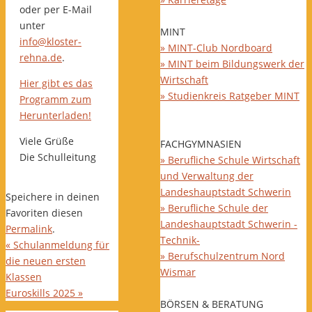
oder per E-Mail
unter
MINT
info@kloster-
» MINT-Club Nordboard
rehna.de
.
» MINT beim Bildungswerk der
Wirtschaft
Hier gibt es das
» Studienkreis Ratgeber MINT
Programm zum
Herunterladen!
Viele Grüße
FACHGYMNASIEN
Die Schulleitung
» Berufliche Schule Wirtschaft
und Verwaltung der
Landeshauptstadt Schwerin
Speichere in deinen
» Berufliche Schule der
Favoriten diesen
Landeshauptstadt Schwerin -
Permalink
.
Technik-
«
Schulanmeldung für
» Berufschulzentrum Nord
die neuen ersten
Wismar
Klassen
Euroskills 2025
»
BÖRSEN & BERATUNG