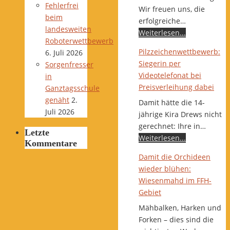
Fehlerfrei
Wir freuen uns, die
beim
erfolgreiche…
landesweiten
Weiterlesen...
Roboterwettbewerb
Pilzzeichenwettbewerb:
6. Juli 2026
Siegerin per
Sorgenfresser
Videotelefonat bei
in
Preisverleihung dabei
Ganztagsschule
genäht
2.
Damit hätte die 14-
Juli 2026
jährige Kira Drews nicht
gerechnet: Ihre in…
Letzte
Weiterlesen...
Kommentare
Damit die Orchideen
wieder blühen:
Wiesenmahd im FFH-
Gebiet
Mähbalken, Harken und
Forken – dies sind die