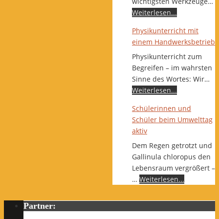
wichtigsten Werkzeuge…
Weiterlesen...
Physikunterricht mit
einem Handwerksbetrieb
Physikunterricht zum
Begreifen – im wahrsten
Sinne des Wortes: Wir…
Weiterlesen...
Schülerinnen und
Schüler beim Umwelttag
aktiv
Dem Regen getrotzt und
Gallinula chloropus den
Lebensraum vergrößert –
…
Weiterlesen...
Partner: