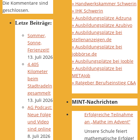
Die Kommentare sind
» Handwerkskammer Schwerin
geschlossen.
» IHK Schwerin
» Ausbildungsplätze Adzuna
Letze Beiträge:
» Ausbildungsplätze Azubiyo
» Ausbildungsplätze bei
Sommer,
stellenanzeigen.de
Sonne,
» Ausbildungsplätze bei
Ferienzeit!
jobbörse.de
13. Juli 2026
» Ausbilungsplätze bei Jooble
4.405
» Ausbildungsplätze bei
Kilometer
METAJob
beim
» Ratgeber Berufseinstieg C&A
Stadtradeln
gesammelt
13. Juli 2026
MINT-Nachrichten
AG Podcast:
Erfolgreiche Teilnahme
Neue Folge
an „Mathe im Advent“
und Video
sind online
Unsere Schule feiert
8. Juli 2026
mathematische Erfolge!