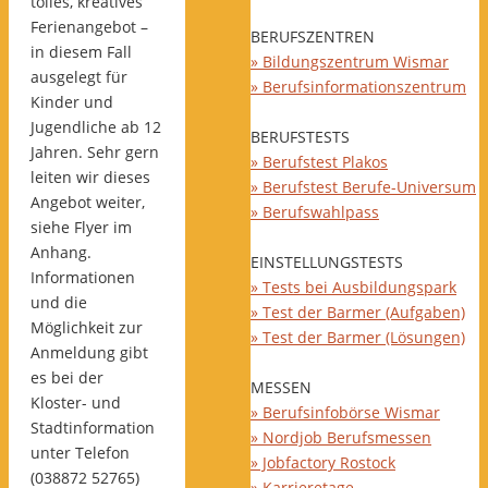
tolles, kreatives
Ferienangebot –
BERUFSZENTREN
in diesem Fall
» Bildungszentrum Wismar
ausgelegt für
» Berufsinformationszentrum
Kinder und
Jugendliche ab 12
BERUFSTESTS
Jahren. Sehr gern
» Berufstest Plakos
leiten wir dieses
» Berufstest Berufe-Universum
Angebot weiter,
» Berufswahlpass
siehe Flyer im
Anhang.
EINSTELLUNGSTESTS
Informationen
» Tests bei Ausbildungspark
und die
» Test der Barmer (Aufgaben)
Möglichkeit zur
» Test der Barmer (Lösungen)
Anmeldung gibt
es bei der
MESSEN
Kloster- und
» Berufsinfobörse Wismar
Stadtinformation
» Nordjob Berufsmessen
unter Telefon
» Jobfactory Rostock
(038872 52765)
» Karrieretage