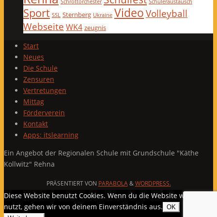
Schrottorchester
Schüleraustausch
Video
Sport
Volleyball
Sternberg
SSL
Ukraine
Webseite
WK4
zeugnis
Start
Neues
Die Schule
Zensuren
Vertretungen
Mittag
Förderverein
Kontakt
Apps: itslearning
Ein Angebot der Regionalen Schule mit Grundschule "Käthe
Kollwitz" Rehna
PRÄSENTIERT VON
PARABOLA
&
WORDPRESS.
Diese Website benutzt Cookies. Wenn du die Website weiter
nutzt, gehen wir von deinem Einverständnis aus.
OK