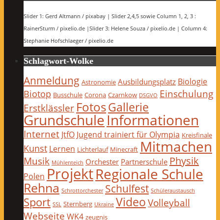
Slider 1: Gerd Altmann / pixabay | Slider 2,4,5 sowie Column 1, 2, 3 :
RainerSturm / pixelio.de |Slider 3: Helene Souza / pixelio.de | Column 4:
Stephanie Hofschlaeger / pixelio.de
Schlagwort-Wolke
Anmeldung
Biologie
Ausbildungsplatz
Astronomie
Einschulung
Biotop
Busschule
Corona
Czarnkow
DSGVO
Fotos
Gallerie
Erstklässler
Grundschule
Informationen
Internet
JtfO
Jugend trainiert für Olympia
Kreisfinale
Mitmachen
Kunst
Lernen
Lichterlauf
Minecraft
Physik
Musik
Orchester
Partnerschule
Mühlenteich
Projekt
Regionale Schule
Polen
Rehna
Schulfest
Schrottorchester
Schüleraustausch
Video
Sport
Volleyball
Sternberg
SSL
Ukraine
Webseite
WK4
zeugnis