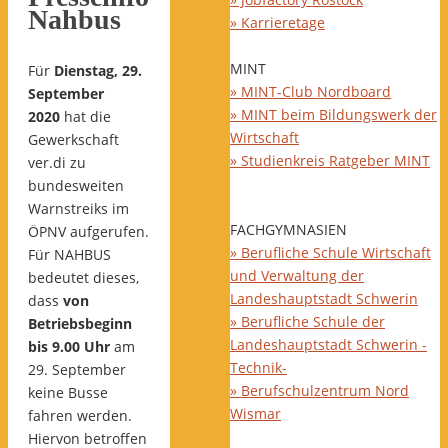
Nahbus
» Karrieretage
MINT
Für
Dienstag, 29.
» MINT-Club Nordboard
September
» MINT beim Bildungswerk der
2020
hat die
Wirtschaft
Gewerkschaft
» Studienkreis Ratgeber MINT
ver.di zu
bundesweiten
Warnstreiks im
FACHGYMNASIEN
ÖPNV aufgerufen.
» Berufliche Schule Wirtschaft
Für NAHBUS
und Verwaltung der
bedeutet dieses,
Landeshauptstadt Schwerin
dass
von
» Berufliche Schule der
Betriebsbeginn
Landeshauptstadt Schwerin -
bis 9.00 Uhr
am
Technik-
29. September
» Berufschulzentrum Nord
keine Busse
Wismar
fahren werden.
Hiervon betroffen