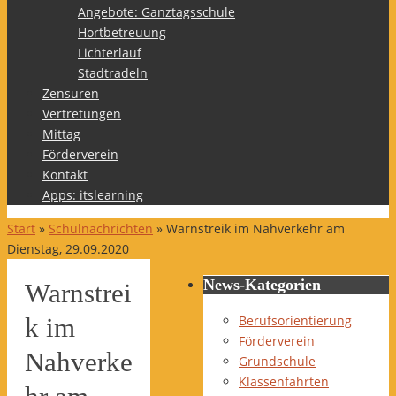
Angebote: Ganztagsschule
Hortbetreuung
Lichterlauf
Stadtradeln
Zensuren
Vertretungen
Mittag
Förderverein
Kontakt
Apps: itslearning
Start
»
Schulnachrichten
»
Warnstreik im Nahverkehr am
Dienstag, 29.09.2020
News-Kategorien
Warnstrei
Berufsorientierung
k im
Förderverein
Nahverke
Grundschule
Klassenfahrten