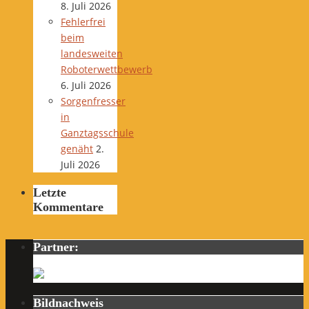
8. Juli 2026
Fehlerfrei
beim
landesweiten
Roboterwettbewerb
6. Juli 2026
Sorgenfresser
in
Ganztagsschule
genäht
2.
Juli 2026
Letzte
Kommentare
Partner:
Bildnachweis