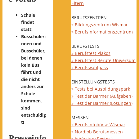
Eltern
Schule
BERUFSZENTREN
findet
» Bildungszentrum Wismar
statt!
» Berufsinformationszentrum
Busschüleri
nnen und
BERUFSTESTS
Busschüler,
» Berufstest Plakos
bei denen
» Berufstest Berufe-Universum
kein Bus
» Berufswahlpass
fährt und
die nicht
EINSTELLUNGSTESTS
anders zur
» Tests bei Ausbildungspark
Schule
» Test der Barmer (Aufgaben)
kommen,
» Test der Barmer (Lösungen)
sind
entschuldig
MESSEN
t!
» Berufsinfobörse Wismar
» Nordjob Berufsmessen
Presseinfo
» Jobfactory Rostock