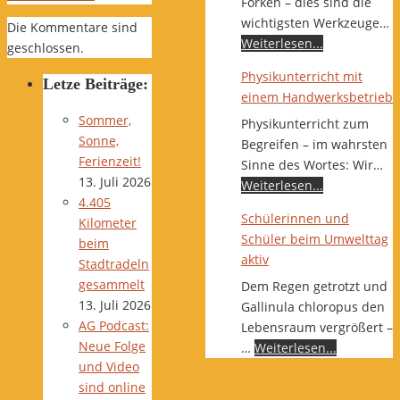
Forken – dies sind die
wichtigsten Werkzeuge…
Die Kommentare sind
Weiterlesen...
geschlossen.
Physikunterricht mit
Letze Beiträge:
einem Handwerksbetrieb
Sommer,
Physikunterricht zum
Sonne,
Begreifen – im wahrsten
Ferienzeit!
Sinne des Wortes: Wir…
13. Juli 2026
Weiterlesen...
4.405
Schülerinnen und
Kilometer
Schüler beim Umwelttag
beim
aktiv
Stadtradeln
gesammelt
Dem Regen getrotzt und
13. Juli 2026
Gallinula chloropus den
AG Podcast:
Lebensraum vergrößert –
Neue Folge
…
Weiterlesen...
und Video
sind online