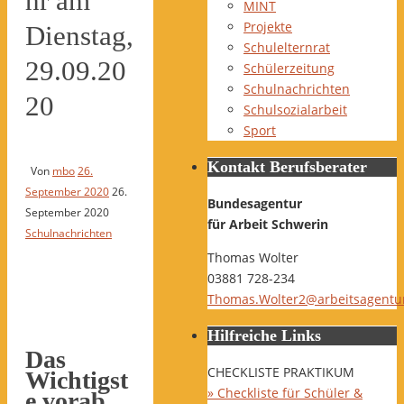
hr am
MINT
Projekte
Dienstag,
Schulelternrat
29.09.20
Schülerzeitung
Schulnachrichten
20
Schulsozialarbeit
Sport
Kontakt Berufsberater
Von
mbo
26.
September 2020
26.
Bundesagentur
September 2020
für Arbeit Schwerin
Schulnachrichten
Thomas Wolter
03881 728-234
Thomas.Wolter2@arbeitsagentu
Hilfreiche Links
Das
CHECKLISTE PRAKTIKUM
Wichtigst
» Checkliste für Schüler &
e vorab