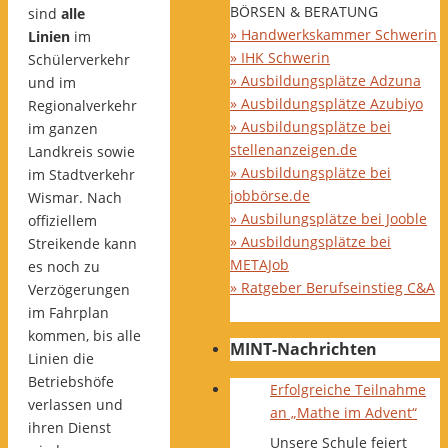
BÖRSEN & BERATUNG
sind
alle
» Handwerkskammer Schwerin
Linien
im
» IHK Schwerin
Schülerverkehr
» Ausbildungsplätze Adzuna
und im
» Ausbildungsplätze Azubiyo
Regionalverkehr
» Ausbildungsplätze bei
im ganzen
stellenanzeigen.de
Landkreis sowie
» Ausbildungsplätze bei
im Stadtverkehr
jobbörse.de
Wismar. Nach
» Ausbilungsplätze bei Jooble
offiziellem
» Ausbildungsplätze bei
Streikende kann
METAJob
es noch zu
» Ratgeber Berufseinstieg C&A
Verzögerungen
im Fahrplan
kommen, bis alle
MINT-Nachrichten
Linien die
Betriebshöfe
Erfolgreiche Teilnahme
verlassen und
an „Mathe im Advent“
ihren Dienst
Unsere Schule feiert