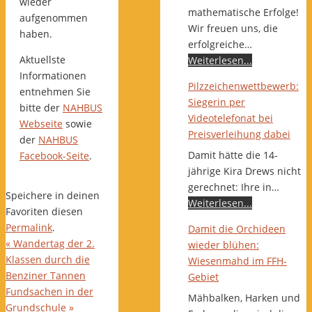
wieder
mathematische Erfolge!
aufgenommen
Wir freuen uns, die
haben.
erfolgreiche…
Aktuellste
Weiterlesen...
Informationen
Pilzzeichenwettbewerb:
entnehmen Sie
Siegerin per
bitte der
NAHBUS
Videotelefonat bei
Webseite
sowie
Preisverleihung dabei
der
NAHBUS
Damit hätte die 14-
Facebook-Seite
.
jährige Kira Drews nicht
gerechnet: Ihre in…
Speichere in deinen
Weiterlesen...
Favoriten diesen
Permalink
.
Damit die Orchideen
«
Wandertag der 2.
wieder blühen:
Klassen durch die
Wiesenmahd im FFH-
Benziner Tannen
Gebiet
Fundsachen in der
Mähbalken, Harken und
Grundschule
»