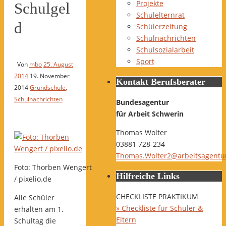
Projekte
Schulgel
Schulelternrat
d
Schülerzeitung
Schulnachrichten
Schulsozialarbeit
Sport
Von
mbo
25. August
2014
19. November
Kontakt Berufsberater
2014
Grundschule
,
Schulnachrichten
Bundesagentur
für Arbeit Schwerin
Thomas Wolter
03881 728-234
Thomas.Wolter2@arbeitsagentu
Foto: Thorben Wengert
Hilfreiche Links
/ pixelio.de
CHECKLISTE PRAKTIKUM
Alle Schüler
» Checkliste für Schüler &
erhalten am 1.
Eltern
Schultag die