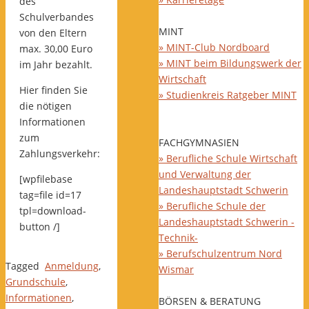
des
Schulverbandes
MINT
von den Eltern
» MINT-Club Nordboard
max. 30,00 Euro
» MINT beim Bildungswerk der
im Jahr bezahlt.
Wirtschaft
Hier finden Sie
» Studienkreis Ratgeber MINT
die nötigen
Informationen
zum
FACHGYMNASIEN
Zahlungsverkehr:
» Berufliche Schule Wirtschaft
und Verwaltung der
[wpfilebase
Landeshauptstadt Schwerin
tag=file id=17
» Berufliche Schule der
tpl=download-
Landeshauptstadt Schwerin -
button /]
Technik-
» Berufschulzentrum Nord
Tagged
Anmeldung
,
Wismar
Grundschule
,
Informationen
,
BÖRSEN & BERATUNG