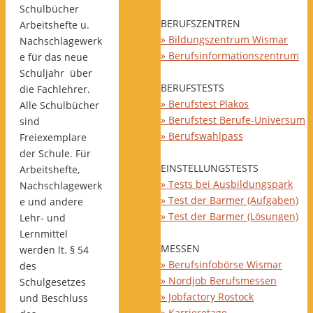
Schulbücher
BERUFSZENTREN
Arbeitshefte u.
» Bildungszentrum Wismar
Nachschlagewerk
» Berufsinformationszentrum
e für das neue
Schuljahr über
BERUFSTESTS
die Fachlehrer.
» Berufstest Plakos
Alle Schulbücher
» Berufstest Berufe-Universum
sind
» Berufswahlpass
Freiexemplare
der Schule. Für
EINSTELLUNGSTESTS
Arbeitshefte,
» Tests bei Ausbildungspark
Nachschlagewerk
» Test der Barmer (Aufgaben)
e und andere
» Test der Barmer (Lösungen)
Lehr- und
Lernmittel
MESSEN
werden lt. § 54
» Berufsinfobörse Wismar
des
» Nordjob Berufsmessen
Schulgesetzes
» Jobfactory Rostock
und Beschluss
» Karrieretage