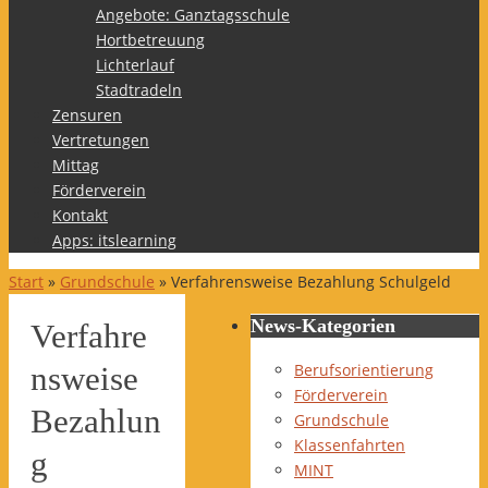
Angebote: Ganztagsschule
Hortbetreuung
Lichterlauf
Stadtradeln
Zensuren
Vertretungen
Mittag
Förderverein
Kontakt
Apps: itslearning
Start
»
Grundschule
»
Verfahrensweise Bezahlung Schulgeld
News-Kategorien
Verfahre
Berufsorientierung
nsweise
Förderverein
Bezahlun
Grundschule
Klassenfahrten
g
MINT