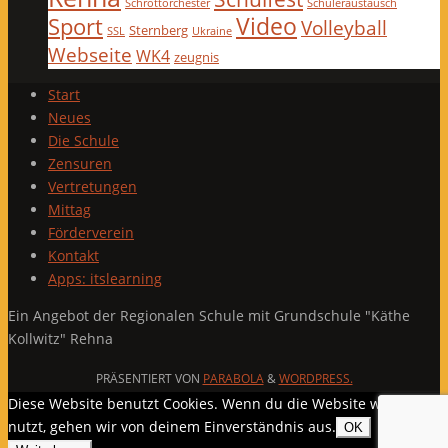
Schrottorchester
Schüleraustausch
Video
Sport
Volleyball
Sternberg
SSL
Ukraine
Webseite
WK4
zeugnis
Start
Neues
Die Schule
Zensuren
Vertretungen
Mittag
Förderverein
Kontakt
Apps: itslearning
Ein Angebot der Regionalen Schule mit Grundschule "Käthe
Kollwitz" Rehna
PRÄSENTIERT VON
PARABOLA
&
WORDPRESS.
Diese Website benutzt Cookies. Wenn du die Website weiter
nutzt, gehen wir von deinem Einverständnis aus.
OK