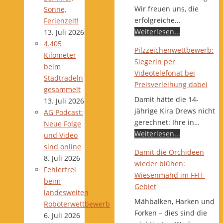
Wir freuen uns, die
Sonne,
erfolgreiche…
Ferienzeit!
Weiterlesen...
13. Juli 2026
4.405
Pilzzeichenwettbewerb:
Kilometer
Siegerin per
beim
Videotelefonat bei
Stadtradeln
Preisverleihung dabei
gesammelt
Damit hätte die 14-
13. Juli 2026
jährige Kira Drews nicht
AG Podcast:
gerechnet: Ihre in…
Neue Folge
Weiterlesen...
und Video
sind online
Damit die Orchideen
8. Juli 2026
wieder blühen:
Fehlerfrei
Wiesenmahd im FFH-
beim
Gebiet
landesweiten
Mähbalken, Harken und
Roboterwettbewerb
Forken – dies sind die
6. Juli 2026