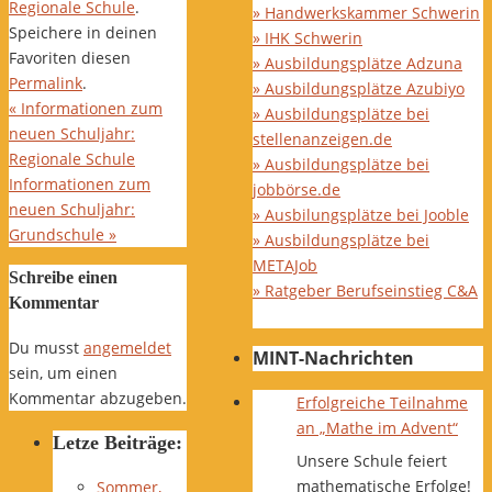
Regionale Schule
.
» Handwerkskammer Schwerin
Speichere in deinen
» IHK Schwerin
Favoriten diesen
» Ausbildungsplätze Adzuna
Permalink
.
» Ausbildungsplätze Azubiyo
«
Informationen zum
» Ausbildungsplätze bei
neuen Schuljahr:
stellenanzeigen.de
Regionale Schule
» Ausbildungsplätze bei
Informationen zum
jobbörse.de
neuen Schuljahr:
» Ausbilungsplätze bei Jooble
Grundschule
»
» Ausbildungsplätze bei
METAJob
Schreibe einen
» Ratgeber Berufseinstieg C&A
Kommentar
Du musst
angemeldet
MINT-Nachrichten
sein, um einen
Kommentar abzugeben.
Erfolgreiche Teilnahme
an „Mathe im Advent“
Letze Beiträge:
Unsere Schule feiert
mathematische Erfolge!
Sommer,