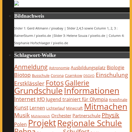
Bildnachweis
Slider 1: Gerd Altmann / pixabay | Slider 2,4,5 sowie Column 1, 2, 3 :
RainerSturm / pixelio.de |Slider 3: Helene Souza / pixelio.de | Column 4:
Stephanie Hofschlaeger / pixelio.de
Schlagwort-Wolke
Anmeldung
Biologie
Ausbildungsplatz
Astronomie
Einschulung
Biotop
Busschule
Corona
Czarnkow
DSGVO
Fotos
Gallerie
Erstklässler
Grundschule
Informationen
Internet
JtfO
Jugend trainiert für Olympia
Kreisfinale
Mitmachen
Kunst
Lernen
Lichterlauf
Minecraft
Physik
Musik
Orchester
Partnerschule
Mühlenteich
Projekt
Regionale Schule
Polen
Rehna
Schulfest