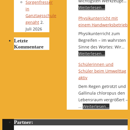
wichtigsten Werkzeuge…
Sorgenfresser
Weiterlesen...
in
Ganztagsschule
Physikunterricht mit
genäht
2.
einem Handwerksbetrieb
Juli 2026
Physikunterricht zum
Begreifen – im wahrsten
Letzte
Kommentare
Sinne des Wortes: Wir…
Weiterlesen...
Schülerinnen und
Schüler beim Umwelttag
aktiv
Dem Regen getrotzt und
Gallinula chloropus den
Lebensraum vergrößert –
…
Weiterlesen...
Partner: